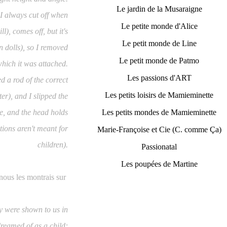
Le jardin de la Musaraigne
 I always cut off when
Le petite monde d'Alice
), comes off, but it's
Le petit monde de Line
rn dolls), so I removed
Le petit monde de Patmo
 which it was attached.
Les passions d'ART
d a rod of the correct
Les petits loisirs de Mamieminette
er), and I slipped the
le, and the head holds
Les petits mondes de Mamieminette
ations aren't meant for
Marie-Françoise et Cie (C. comme Ça)
children).
Passionatal
Les poupées de Martine
 nous les montrais sur
hey were shown to us in
dreamed of as a child: