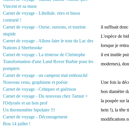
Vincent et sa muse
Carnet de voyage - Libellule. rires et bisou
contrarié !
Carnet de voyage - Ourse, oursons, et touriste
il suffisait do
stupide
L'espèce de bid
Carnet de voyage - Allons faire le tour du Lac des
lorsque je reti
Nations à Sherbrooke
Carnet de voyage - La tristesse de Christophe
il est inutile p
Transformation d'une Land Rover Barbie pour les
modernes), donc j
pompiers
Carnet de voyage - un campeur mal embouché
Nouveau venu, graphisme et poésie
Une fois la déco
Carnet de voyage - Critiques et guérison
bon diamètre dan
Carnet de voyage - Du nouveau chez Tamsir +
la poupée sur la
l'Odyssée et un bon prof
Un thermomètre bipolaire !!!
hein !), la tête
Carnet de voyage - Découragement
modifications ne
Bon 14 juillet !