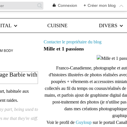
Connexion
+
Créer mon blog
ITAL
CUISINE
DIVERS
Contacter le propriétaire du blog
Mille et 1 passions
TM BODY
Franco-Canadienne, photographe et aut
tage Barbie with
d'histoires illustrées de photos réalisées ave
poupées + vêtements et accessoires miniat
collectés au fil du temps ou cousus/réalisés d
part, habituée aux
mains, et parfois ajout de graphisme digital da
ent raides.
post-traitement des photos (je n'utilise pas
dans mes créations photographique
my part, being used to
graphiqu
me that they're stiff.
Voir le profil de
Guyloup
sur le portail Cana