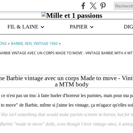
FIL & LAINE
PAPIER
DIG
IONS
>
BARBIE, KEN, VINTAGE 1960
>
BARBIE VINTAGE AVEC UN CORPS MADE TO MOVE - VINTAGE BARBIE WITH A M
une Barbie vintage avec un corps Made to move - Vin
a MTM body
i ce n'est pas un truc à faire hurler d'horreur les puristes, mais pour ma 
o move" de Barbie, même si j'aime les vintage, ça m'agace qu'elles soi
f this isn't something that would make purists scream in horror, but for 
Barbie "made to move" dolls, even though I love vintage ones, it annoys 