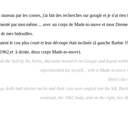
e taureau par les cornes, j'ai fait des recherches sur google et je n'ai rien 
érimenté par moi-même.... avec un corps de Made-to-move et mon Dreme
t de mes bidouilles.
aient le cou plus court et leur découpe était inclinée (à gauche Barbie 1
 1962,et à droite, deux corps Made-to-move).
ook the bull by the horns, did some research on Google and found nothin
experimented for myself... with a Made-to-move
Here's the 
ge dolls had shorter necks and their cuts were angled (on the left, Barb
swimsuit, the 1962 body, and on the right, two 