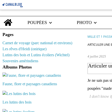
Home
POUPÉES
PHOTO
Pages
MILLE ET 1 PASS
Carnet de voyage (parc national et environs)
ARTICULER UNE 
Les rêves d'Heidi (onirique)
Lutins des bois et Lutins écoliers (Wichtel)
4 juillet 2025
Souvenirs amérindiens
Articuler 
Albums Photos
Je ne sais pas s
Faune, flore et paysages canadiens
poupées "made t
I don't know i
Les lutins des bois