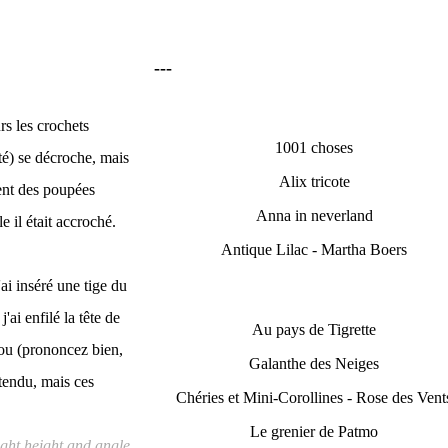
---
rs les crochets
1001 choses
nté) se décroche, mais
Alix tricote
érent des poupées
Anna in neverland
le il était accroché.
Antique Lilac - Martha Boers
'ai inséré une tige du
'ai enfilé la tête de
Au pays de Tigrette
 cou (prononcez bien,
Galanthe des Neiges
ntendu, mais ces
Chéries et Mini-Corollines - Rose des Vent
Le grenier de Patmo
right height and angle.