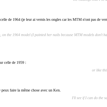
elle de 1964 (je leur ai vernis les ongles car les MTM n'ont pas de ve
is, on the 1964 model (I painted her nails because MTM models
don't ha
r celle de 1959 :
or like th
 je peux faire la même chose avec un Ken.
I'll see if I can do the