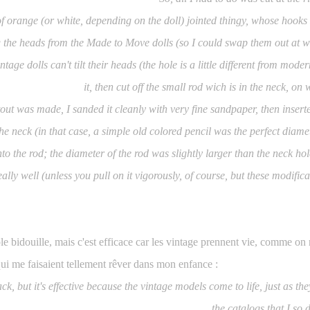
f orange (or white, depending on the doll) jointed thingy, whose hooks
the heads from the Made to Move dolls (so I could swap them out at will
ntage dolls can't tilt their heads (the hole is a little different from mode
it, then cut off the small rod wich is in the neck, on
out was made, I sanded it cleanly with very fine sandpaper, then inserte
he neck (in that case, a simple old colored pencil was the perfect diamet
nto the rod; the diameter of the rod was slightly larger than the neck ho
really well (unless you pull on it vigorously, of course, but these modific
ple bidouille, mais c'est efficace car les vintage prennent vie, comme on
qui me faisaient tellement rêver dans mon enfance :
ack, but it's effective because the vintage models come to life, just as t
the catalogs that I so 