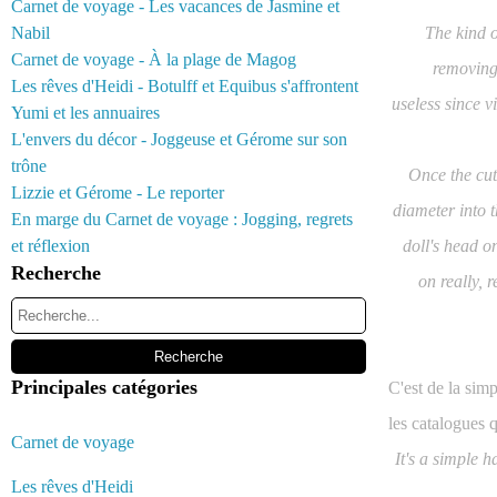
Carnet de voyage - Les vacances de Jasmine et
Nabil
The kind o
Carnet de voyage - À la plage de Magog
removing 
Les rêves d'Heidi - Botulff et Equibus s'affrontent
useless since vi
Yumi et les annuaires
L'envers du décor - Joggeuse et Gérome sur son
trône
Once the cut
Lizzie et Gérome - Le reporter
diameter into t
En marge du Carnet de voyage : Jogging, regrets
et réflexion
doll's head o
Recherche
on really, 
Principales catégories
C'est de la sim
les catalogues 
Carnet de voyage
It's a simple h
Les rêves d'Heidi