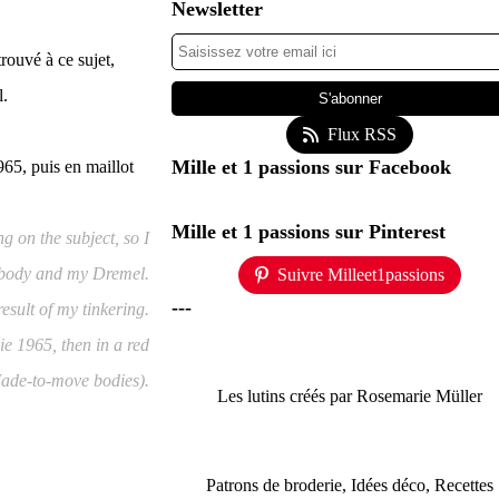
Newsletter
trouvé à ce sujet,
l.
Flux RSS
Mille et 1 passions sur Facebook
965, puis en maillot
Mille et 1 passions sur Pinterest
g on the subject, so I
 body and my Dremel.
Suivre Milleet1passions
---
result of my tinkering.
ie 1965, then in a red
Made-to-move bodies).
Les lutins créés par Rosemarie Müller
Patrons de broderie, Idées déco, Recettes