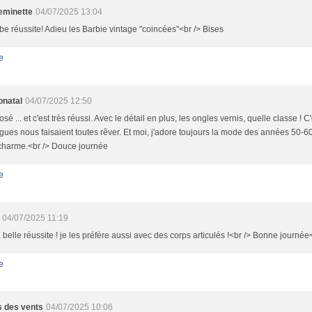
minette
04/07/2025 13:04
e réussite! Adieu les Barbie vintage "coincées"<br /> Bises
e
onatal
04/07/2025 12:50
osé ... et c'est très réussi. Avec le détail en plus, les ongles vernis, quelle classe ! C
gues nous faisaient toutes rêver. Et moi, j'adore toujours la mode des années 50-6
 charme.<br /> Douce journée
e
04/07/2025 11:19
 belle réussite ! je les préfère aussi avec des corps articulés !<br /> Bonne journée
e
 des vents
04/07/2025 10:06