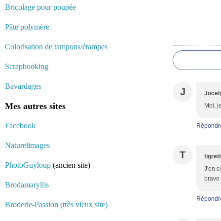
Bricolage pour poupée
Pâte polymère
Commentair
Colorisation de tampons/étampes
Scrapbooking
Bavardages
J
Jocel
Mes autres sites
Moi, j
Facebook
Répondr
Naturelimages
T
tigret
PhotoGuyloup
(ancien site)
J'en c
bravo 
Brodamaryllis
Répondr
Broderie-Passion (très vieux site)