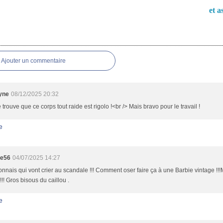
et a
es
Ajouter un commentaire
yne
08/12/2025 20:32
e trouve que ce corps tout raide est rigolo !<br /> Mais bravo pour le travail !
e
te56
04/07/2025 14:27
onnais qui vont crier au scandale !!! Comment oser faire ça à une Barbie vintage !!!M
!!! Gros bisous du caillou .
e