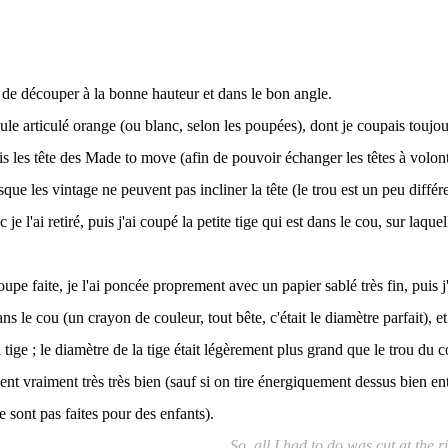
nc de découper à la bonne hauteur et dans le bon angle.
ule articulé orange (ou blanc, selon les poupées), dont je coupais toujou
rais les tête des Made to move (afin de pouvoir échanger les têtes à volo
uisque les vintage ne peuvent pas incliner la tête (le trou est un peu diff
e l'ai retiré, puis j'ai coupé la petite tige qui est dans le cou, sur laquel
upe faite, je l'ai poncée proprement avec un papier sablé très fin, puis j
s le cou (un crayon de couleur, tout bête, c'était le diamètre parfait), et j
 tige ; le diamètre de la tige était légèrement plus grand que le trou du
 tient vraiment très très bien (sauf si on tire énergiquement dessus bien e
 sont pas faites pour des enfants).
So, all I had to do was cut at the 