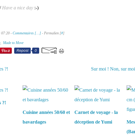
/
Have a nice day
:-)
à 07:20 -
Commentaires [
…
]
- Permalien [
#
]
e
,
Made to Move
Repost
0
es ?!
Sur moi ! Non, sur moi
aussi :
s ?!
Cuisine années 50/60 et
Carnet de voyage - la
bavardages
déception de Yumi
Mes
(Bar