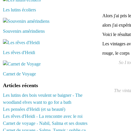
Les lutins écoliers
Alors j'ai pris l
alors j'ai exp
Souvenirs amérindiens
Voici le résulta
Les vintages av
Les rêves d'Heidi
rouge, le corps
So I t
Carnet de Voyage
Articles récents
The vinta
Les lutins des bois veulent se baigner - The
woodland elves want to go for a bath
Les pensées d'Heidi (et sa beauté)
Les rêves d'Heidi - La rencontre avec le roi
Carnet de voyage - Nabil, Salma et ses doutes
Carnet de voyage - Salma, Tamsir : oublie ça...