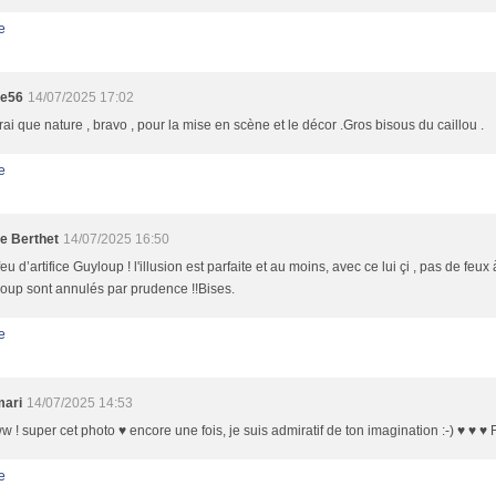
e
te56
14/07/2025 17:02
rai que nature , bravo , pour la mise en scène et le décor .Gros bisous du caillou .
e
le Berthet
14/07/2025 16:50
eu d’artifice Guyloup ! l'illusion est parfaite et au moins, avec ce lui çi , pas de feux à
oup sont annulés par prudence !!Bises.
e
mari
14/07/2025 14:53
! super cet photo ♥ encore une fois, je suis admiratif de ton imagination :-) ♥ ♥ ♥ Fé
e