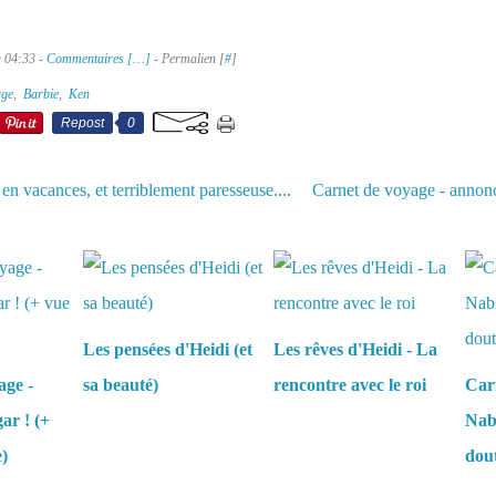
à 04:33 -
Commentaires [
…
]
- Permalien [
#
]
age
,
Barbie
,
Ken
Repost
0
en vacances, et terriblement paresseuse....
Carnet de voyage - annonce
aussi :
Les pensées d'Heidi (et
Les rêves d'Heidi - La
age -
sa beauté)
rencontre avec le roi
Carn
ar ! (+
Nabi
e)
dou