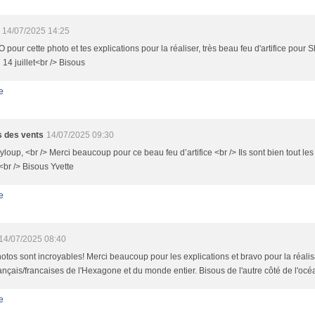
14/07/2025 14:25
pour cette photo et tes explications pour la réaliser, très beau feu d'artifice pour S
 14 juillet<br /> Bisous
e
 des vents
14/07/2025 09:30
loup, <br /> Merci beaucoup pour ce beau feu d’artifice <br /> Ils sont bien tout le
t <br /> Bisous Yvette
e
14/07/2025 08:40
otos sont incroyables! Merci beaucoup pour les explications et bravo pour la réalisa
ançais/francaises de l'Hexagone et du monde entier. Bisous de l'autre côté de l'océ
e