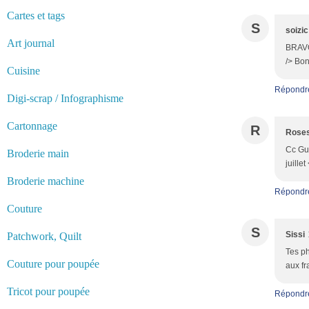
Cartes et tags
S
soizic
Art journal
BRAVO 
/> Bon
Cuisine
Répondr
Digi-scrap / Infographisme
Cartonnage
R
Roses
Cc Guy
Broderie main
juille
Broderie machine
Répondr
Couture
S
Sissi
Patchwork, Quilt
Tes ph
Couture pour poupée
aux fr
Tricot pour poupée
Répondr