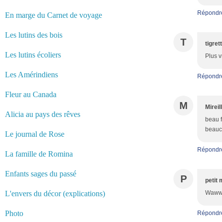
Répondr
En marge du Carnet de voyage
Les lutins des bois
T
tigret
Les lutins écoliers
Plus v
Les Amérindiens
Répondr
Fleur au Canada
M
Mireil
Alicia au pays des rêves
beau f
beauc
Le journal de Rose
Répondr
La famille de Romina
Enfants sages du passé
P
petit 
L'envers du décor (explications)
Wawww 
Photo
Répondr