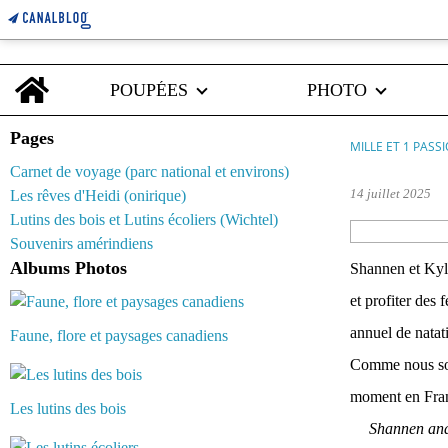
Home
POUPÉES
PHOTO
Pages
MILLE ET 1 PASS
Carnet de voyage (parc national et environs)
14 juillet 2025
Les rêves d'Heidi (onirique)
Lutins des bois et Lutins écoliers (Wichtel)
Souvenirs amérindiens
Albums Photos
Shannen et Kyle
et profiter des
annuel de natati
Faune, flore et paysages canadiens
Comme nous somm
moment en Fra
Les lutins des bois
Shannen and 