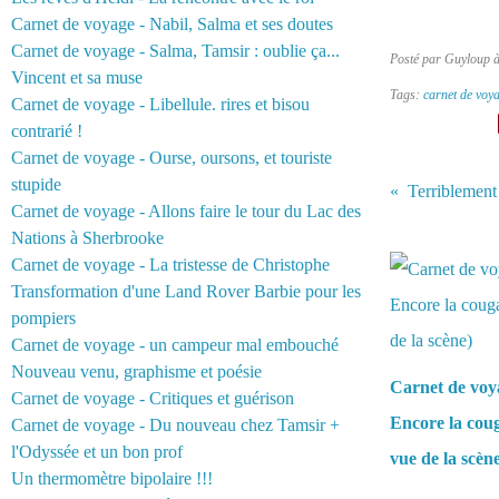
Carnet de voyage - Nabil, Salma et ses doutes
Carnet de voyage - Salma, Tamsir : oublie ça...
Posté par Guyloup 
Vincent et sa muse
Tags:
carnet de voy
Carnet de voyage - Libellule. rires et bisou
contrarié !
Carnet de voyage - Ourse, oursons, et touriste
stupide
Terriblement 
Carnet de voyage - Allons faire le tour du Lac des
Nations à Sherbrooke
Vous aimerez 
Carnet de voyage - La tristesse de Christophe
Transformation d'une Land Rover Barbie pour les
pompiers
Carnet de voyage - un campeur mal embouché
Nouveau venu, graphisme et poésie
Carnet de voy
Carnet de voyage - Critiques et guérison
Encore la coug
Carnet de voyage - Du nouveau chez Tamsir +
l'Odyssée et un bon prof
vue de la scèn
Un thermomètre bipolaire !!!