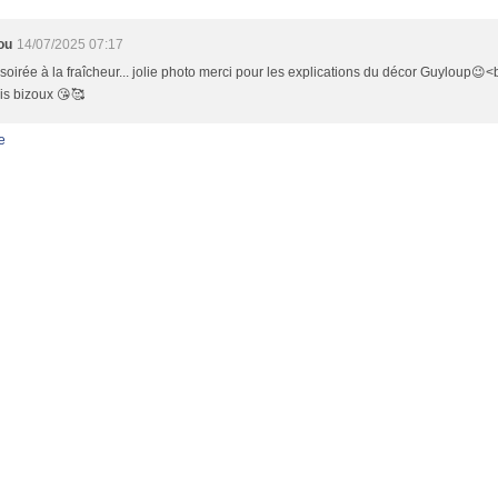
ou
14/07/2025 07:17
 soirée à la fraîcheur... jolie photo merci pour les explications du décor Guyloup😉<b
is bizoux 😘🥰
e