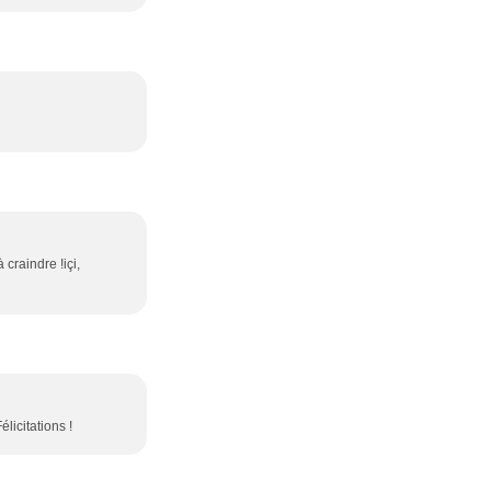
 craindre !içi,
licitations !