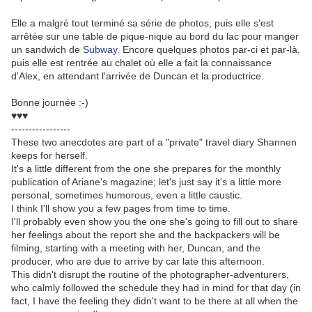
Elle a malgré tout terminé sa série de photos, puis elle s'est
arrêtée sur une table de pique-nique au bord du lac pour manger
un sandwich de
Subway
. Encore quelques photos par-ci et par-là,
puis elle est rentrée au chalet où elle a fait la connaissance
d'Alex, en attendant l'arrivée de Duncan et la productrice.
Bonne journée :-)
♥♥♥
-----------------
These two anecdotes are part of a "private" travel diary Shannen
keeps for herself.
It's a little different from the one she prepares for the monthly
publication of Ariane's magazine; let's just say it's a little more
personal, sometimes humorous, even a little caustic.
I think I'll show you a few pages from time to time.
I'll probably even show you the one she's going to fill out to share
her feelings about the report she and the backpackers will be
filming, starting with a meeting with her, Duncan, and the
producer, who are due to arrive by car late this afternoon.
This didn't disrupt the routine of the photographer-adventurers,
who calmly followed the schedule they had in mind for that day (in
fact, I have the feeling they didn't want to be there at all when the