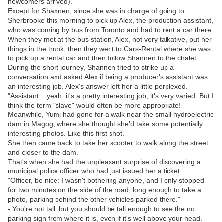
newcomers arrived).
Except for Shannen, since she was in charge of going to
Sherbrooke this morning to pick up Alex, the production assistant,
who was coming by bus from Toronto and had to rent a car there.
When they met at the bus station, Alex, not very talkative, put her
things in the trunk, then they went to Cars-Rental where she was
to pick up a rental car and then follow Shannen to the chalet.
During the short journey, Shannen tried to strike up a
conversation and asked Alex if being a producer's assistant was
an interesting job. Alex's answer left her a little perplexed.
"Assistant... yeah, it's a pretty interesting job, it's very varied. But I
think the term "slave" would often be more appropriate!
Meanwhile, Yumi had gone for a walk near the small hydroelectric
dam in Magog, where she thought she'd take some potentially
interesting photos. Like this first shot.
She then came back to take her scooter to walk along the street
and closer to the dam.
That's when she had the unpleasant surprise of discovering a
municipal police officer who had just issued her a ticket.
"Officer, be nice: I wasn't bothering anyone, and I only stopped
for two minutes on the side of the road, long enough to take a
photo, parking behind the other vehicles parked there."
- You're not tall, but you should be tall enough to see the no
parking sign from where it is, even if it's well above your head.