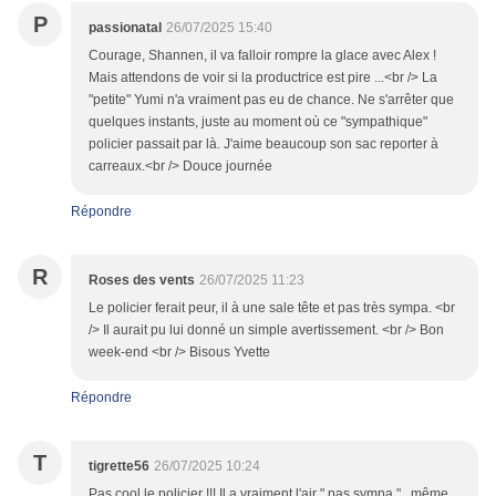
P
passionatal
26/07/2025 15:40
Courage, Shannen, il va falloir rompre la glace avec Alex !
Mais attendons de voir si la productrice est pire ...<br /> La
"petite" Yumi n'a vraiment pas eu de chance. Ne s'arrêter que
quelques instants, juste au moment où ce "sympathique"
policier passait par là. J'aime beaucoup son sac reporter à
carreaux.<br /> Douce journée
Répondre
R
Roses des vents
26/07/2025 11:23
Le policier ferait peur, il à une sale tête et pas très sympa. <br
/> Il aurait pu lui donné un simple avertissement. <br /> Bon
week-end <br /> Bisous Yvette
Répondre
T
tigrette56
26/07/2025 10:24
Pas cool le policier !!! Il a vraiment l'air " pas sympa " , même