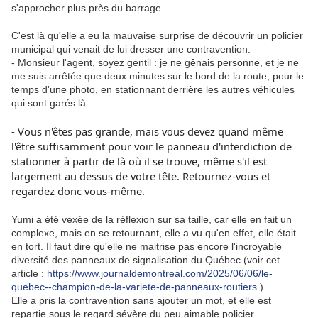
s'approcher plus près du barrage.
C'est là qu'elle a eu la mauvaise surprise de découvrir un policier
municipal qui venait de lui dresser une contravention.
- Monsieur l'agent, soyez gentil : je ne gênais personne, et je ne
me suis arrêtée que deux minutes sur le bord de la route, pour le
temps d'une photo, en stationnant derrière les autres véhicules
qui sont garés là.
- Vous n'êtes pas grande, mais vous devez quand même
l'être suffisamment
pour voir le panneau d'interdiction de
stationner à partir de là où il
se trouve, même s'il est
largement au dessus de votre tête.
Retournez-vous et
regardez donc vous-même.
Yumi a été vexée de la réflexion sur sa taille, car elle en fait un
complexe, mais en se retournant, elle a vu qu'en effet, elle était
en tort. Il faut dire qu'elle ne maitrise pas encore l'incroyable
diversité des panneaux de signalisation du Québec (voir cet
article :
https://www.journaldemontreal.com/2025/06/06/le-
quebec--champion-de-la-variete-de-panneaux-routiers
)
Elle a pris la contravention sans ajouter un mot, et elle est
repartie sous le regard sévère du peu aimable policier.