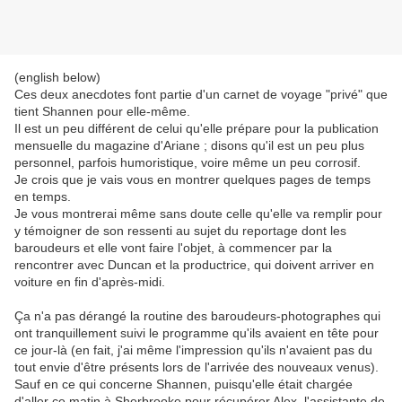
(english below)
Ces deux anecdotes font partie d'un carnet de voyage "privé" que
tient Shannen pour elle-même.
Il est un peu différent de celui qu'elle prépare pour la publication
mensuelle du magazine d'Ariane ; disons qu'il est un peu plus
personnel, parfois humoristique, voire même un peu corrosif.
Je crois que je vais vous en montrer quelques pages de temps
en temps.
Je vous montrerai même sans doute celle qu'elle va remplir pour
y témoigner de son ressenti au sujet du reportage dont les
baroudeurs et elle vont faire l'objet, à commencer par la
rencontrer avec Duncan et la productrice, qui doivent arriver en
voiture en fin d'après-midi.
Ça n'a pas dérangé la routine des baroudeurs-photographes qui
ont tranquillement suivi le programme qu'ils avaient en tête pour
ce jour-là (en fait, j'ai même l'impression qu'ils n'avaient pas du
tout envie d'être présents lors de l'arrivée des nouveaux venus).
Sauf en ce qui concerne Shannen, puisqu'elle était chargée
d'aller ce matin à Sherbrooke pour récupérer Alex, l'assistante de