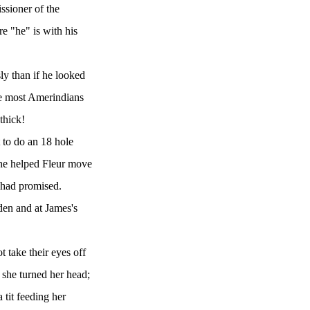
ssioner of the
e "he" is with his
sly than if he looked
ike most Amerindians
thick!
 to do an 18 hole
 he helped Fleur move
 had promised.
den and at James's
 take their eyes off
 she turned her head;
 tit feeding her