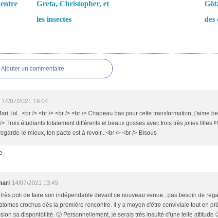
 entre
Greta, Christopher, et
Götz
les insectes
des
es
Ajouter un commentaire
14/07/2021 19:04
Mari, lol...<br /> <br /> <br /> <br /> Chapeau bas pour cette transformation, j'aime 
 /> Trois étudiants totalement différents et beaux gosses avec trois très jolies filles !!!
regarde-le mieux, ton pacte est à revoir...<br /> <br /> Bisous
e
mari
14/07/2021 13:45
très poli de faire son indépendante devant ce nouveau venue...pas besoin de regarde
atomes crochus dès la première rencontre. Il y a moyen d'être conviviale tout en pré
sion sa disponibilité. 🙂 Personnellement, je serais très insulté d'une telle attitude 