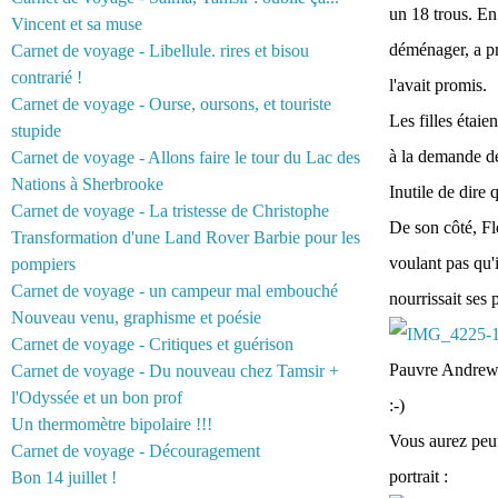
un 18 trous. En 
Vincent et sa muse
déménager, a pr
Carnet de voyage - Libellule. rires et bisou
contrarié !
l'avait promis.
Carnet de voyage - Ourse, oursons, et touriste
Les filles étaien
stupide
à la demande de
Carnet de voyage - Allons faire le tour du Lac des
Nations à Sherbrooke
Inutile de dire 
Carnet de voyage - La tristesse de Christophe
De son côté, Fl
Transformation d'une Land Rover Barbie pour les
voulant pas qu'i
pompiers
Carnet de voyage - un campeur mal embouché
nourrissait ses 
Nouveau venu, graphisme et poésie
Carnet de voyage - Critiques et guérison
Pauvre Andrew :
Carnet de voyage - Du nouveau chez Tamsir +
l'Odyssée et un bon prof
:-)
Un thermomètre bipolaire !!!
Vous aurez peu
Carnet de voyage - Découragement
portrait :
Bon 14 juillet !