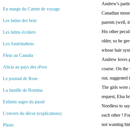
Andrew's partic
En marge du Carnet de voyage
Canadian mount
Les lutins des bois
parents (well, i
His other pecul
Les lutins écoliers
older, so he gr
Les Amérindiens
whose hair syst
Fleur au Canada
Andrew loves go
Alicia au pays des rêves
course. On the
out, suggested 
Le journal de Rose
The girls were 
La famille de Romina
request, Elsa b
Enfants sages du passé
Needless to say
L'envers du décor (explications)
each other ! Fo
not wanting him
Photo