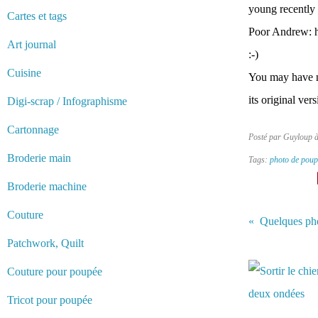
young recently 
Cartes et tags
Poor Andrew: h
Art journal
:-)
Cuisine
You may have no
its original ve
Digi-scrap / Infographisme
Cartonnage
Posté par Guyloup 
Broderie main
Tags:
photo de poup
Broderie machine
Couture
Quelques pho
Patchwork, Quilt
Vous aimerez 
Couture pour poupée
Tricot pour poupée