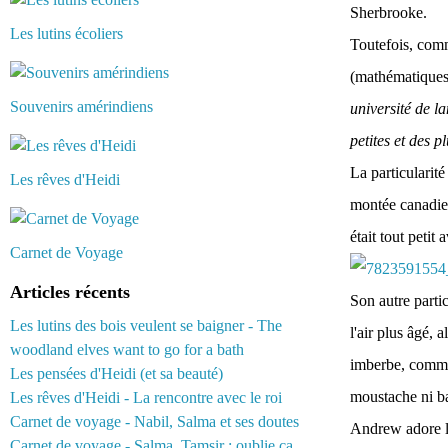
Sherbrooke.
Les lutins écoliers
Toutefois, comm
(mathématiques)
Souvenirs amérindiens
université de l
petites et des 
La particularit
Les rêves d'Heidi
montée canadie
était tout petit 
Carnet de Voyage
Articles récents
Son autre partic
Les lutins des bois veulent se baigner - The
l'air plus âgé, 
woodland elves want to go for a bath
imberbe, comme
Les pensées d'Heidi (et sa beauté)
moustache ni ba
Les rêves d'Heidi - La rencontre avec le roi
Carnet de voyage - Nabil, Salma et ses doutes
Andrew adore le
Carnet de voyage - Salma, Tamsir : oublie ça...