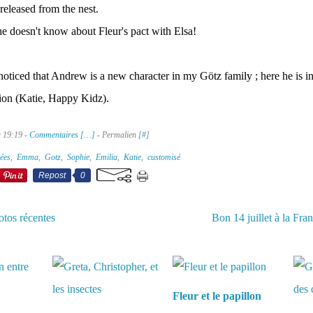
released from the nest.
e doesn't know about Fleur's pact with Elsa!
ticed that Andrew is a new character in my Götz family ; here he is in 
rsion (Katie, Happy Kidz).
à 19:19 -
Commentaires [
…
]
- Permalien [
#
]
ées
,
Emma
,
Gotz
,
Sophie
,
Emilia
,
Katie
,
customisé
Repost
0
tos récentes
Bon 14 juillet à la Fran
aussi :
Fleur et le papillon