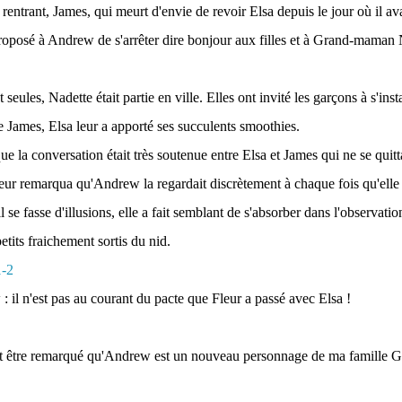
rentrant, James, qui meurt d'envie de revoir Elsa depuis le jour où il ava
oposé à Andrew de s'arrêter dire bonjour aux filles et à Grand-maman
t seules, Nadette était partie en ville. Elles ont invité les garçons à s'inst
 James, Elsa leur a apporté ses succulents smoothies.
que la conversation était très soutenue entre Elsa et James qui ne se quit
eur remarqua qu'Andrew la regardait discrètement à chaque fois qu'elle to
l se fasse d'illusions, elle a fait semblant de s'absorber dans l'observat
petits fraichement sortis du nid.
 il n'est pas au courant du pacte que Fleur a passé avec Elsa !
t être remarqué qu'Andrew est un nouveau personnage de ma famille Göt