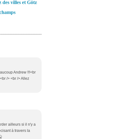
 des villes et Götz
 champs
beaucoup Andrew !!!<br
<br /> <br /> Allez
r ailleurs si il n'y a
cisant à travers la
🤒