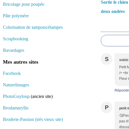
Sortir le chien
Bricolage pour poupée
deux ondées
Pâte polymère
Colorisation de tampons/étampes
Commentair
Scrapbooking
Bavardages
S
soizic
Mes autres sites
Petit 
Facebook
/> <br
Fleur 
Naturelimages
Répondr
PhotoGuyloup
(ancien site)
P
Brodamaryllis
petit 
🤔Pas 
Broderie-Passion (très vieux site)
pas d'
discus