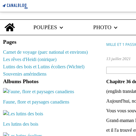
Home
POUPÉES
PHOTO
Pages
MILLE ET 1 PASS
Carnet de voyage (parc national et environs)
13 juillet 2021
Les rêves d'Heidi (onirique)
Lutins des bois et Lutins écoliers (Wichtel)
Souvenirs amérindiens
Albums Photos
Chapitre 36 d
(english transl
Aujourd'hui, n
Faune, flore et paysages canadiens
Vous vous souven
Grand-maman Nad
Les lutins des bois
et il l'a trouv