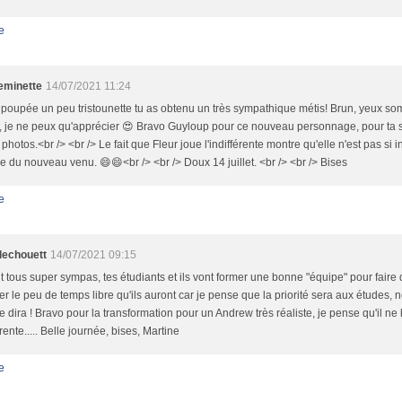
e
minette
14/07/2021 11:24
poupée un peu tristounette tu as obtenu un très sympathique métis! Brun, yeux so
 je ne peux qu'apprécier 😍 Bravo Guyloup pour ce nouveau personnage, pour ta s
 photos.<br /> <br /> Le fait que Fleur joue l'indifférente montre qu'elle n'est pas si
 du nouveau venu. 😄😄<br /> <br /> Doux 14 juillet. <br /> <br /> Bises
e
llechouett
14/07/2021 09:15
nt tous super sympas, tes étudiants et ils vont former une bonne "équipe" pour faire
r le peu de temps libre qu'ils auront car je pense que la priorité sera aux études, 
e dira ! Bravo pour la transformation pour un Andrew très réaliste, je pense qu'il ne
érente..... Belle journée, bises, Martine
e