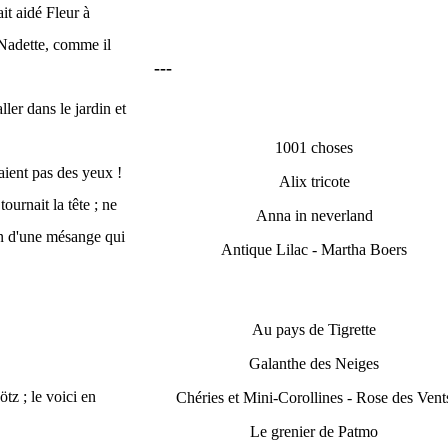
it aidé Fleur à
 Nadette, comme il
---
aller dans le jardin et
1001 choses
taient pas des yeux !
Alix tricote
urnait la tête ; ne
Anna in neverland
ion d'une mésange qui
Antique Lilac - Martha Boers
Au pays de Tigrette
Galanthe des Neiges
z ; le voici en
Chéries et Mini-Corollines - Rose des Vent
Le grenier de Patmo