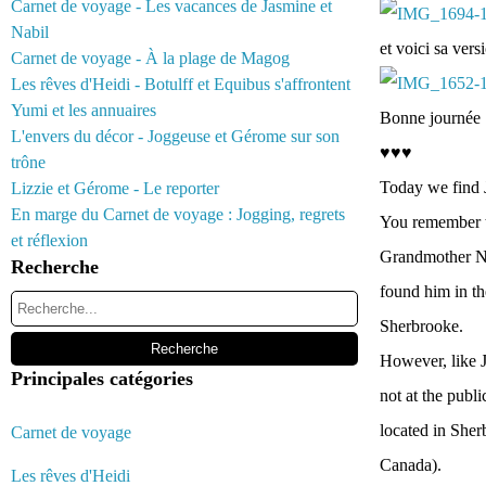
Carnet de voyage - Les vacances de Jasmine et
Nabil
et voici sa ver
Carnet de voyage - À la plage de Magog
Les rêves d'Heidi - Botulff et Equibus s'affrontent
Yumi et les annuaires
Bonne journée :
L'envers du décor - Joggeuse et Gérome sur son
♥♥♥
trône
Today we find 
Lizzie et Gérome - Le reporter
En marge du Carnet de voyage : Jogging, regrets
You remember th
et réflexion
Grandmother Nad
Recherche
found him in t
Sherbrooke.
However, like J
Principales catégories
not at the publ
located in Sherb
Carnet de voyage
Canada).
Les rêves d'Heidi