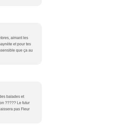
mbres, aimant les
aynète et pour tes
 insensible que ça au
 des balades et
non ????? Le futur
 laissera pas Fleur