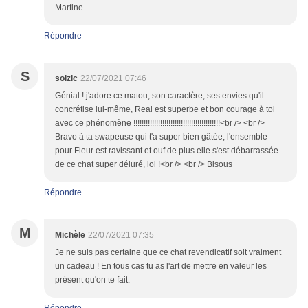
Martine
Répondre
S
soizic
22/07/2021 07:46
Génial ! j'adore ce matou, son caractère, ses envies qu'il
concrétise lui-même, Real est superbe et bon courage à toi
avec ce phénomène !!!!!!!!!!!!!!!!!!!!!!!!!!!!!!!!!!!!!!!!!!<br /> <br />
Bravo à ta swapeuse qui t'a super bien gâtée, l'ensemble
pour Fleur est ravissant et ouf de plus elle s'est débarrassée
de ce chat super déluré, lol !<br /> <br /> Bisous
Répondre
M
Michèle
22/07/2021 07:35
Je ne suis pas certaine que ce chat revendicatif soit vraiment
un cadeau ! En tous cas tu as l'art de mettre en valeur les
présent qu'on te fait.