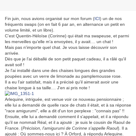
Fin juin, nous avions organisé sur mon forum (
ICI
) un de nos
fréquents swaps (on en fait 6 par an, en alternance un petit en
volume limité, et un libre).
C'est Quentin-Héloïse (Corinne) qui était ma swapeuse, et parmi
les merveilles qu'elle m'a envoyées, il y avait.... un chat !
Mais pas n'importe quel chat. Je vous laisse découvrir son
arrivée.
Dès que je l'ai déballé de son petit paquet cadeau, il a râlé qu'il
avait soif !
Je l'ai installé dans une des chaises longues des grandes
poupées avec un verre de limonade au pamplemousse rose.
Il a eu l'air satisfait, mais il a précisé qu'il aimerait avoir une
chaise longue à sa taille.... J'en ai pris note !
Arlequine, intriguée, est venue voir ce nouveau pensionnaire ;
elle lui a demandé de quelle race de chats il était, et à sa réponse
"race amigurumi", elle a dit d'un ton perplexe : "connais pas" !!
Ensuite, elle lui a demandé comment il s'appelait, et il a répondu
qu'il se nommait Réal, et il a ajouté : je suis le cousin de Raoul de
France. (
Précision, l'amigurumi de Corinne s'appelle Raoul
). Il a
ajouté : Où sommes-nous ici ? À Orford, à répondu Arlequine.