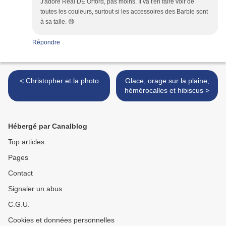
J'adore Real DE Orford, pas moins. Il va t'en faire voir de
toutes les couleurs, surtout si les accessoires des Barbie sont
à sa talle. 😄
Répondre
< Christopher et la photo
Glace, orage sur la plaine,
hémérocalles et hibiscus >
Hébergé par Canalblog
Top articles
Pages
Contact
Signaler un abus
C.G.U.
Cookies et données personnelles