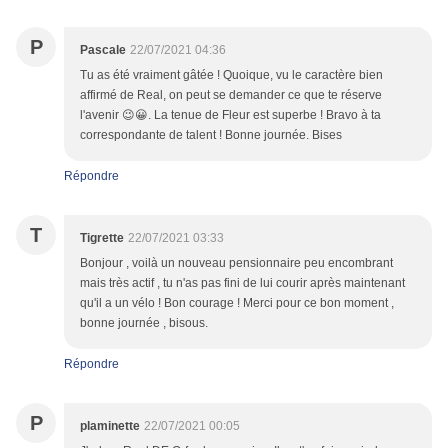
P
Pascale
22/07/2021 04:36
Tu as été vraiment gâtée ! Quoique, vu le caractère bien
affirmé de Real, on peut se demander ce que te réserve
l'avenir 😉😀. La tenue de Fleur est superbe ! Bravo à ta
correspondante de talent ! Bonne journée. Bises
Répondre
T
Tigrette
22/07/2021 03:33
Bonjour , voilà un nouveau pensionnaire peu encombrant
mais très actif , tu n'as pas fini de lui courir après maintenant
qu'il a un vélo ! Bon courage ! Merci pour ce bon moment ,
bonne journée , bisous.
Répondre
P
plaminette
22/07/2021 00:05