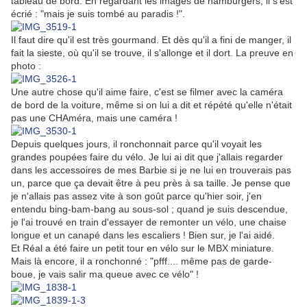
tableau de bord. En regardant les images de hamburgers, il s'est
écrié : "mais je suis tombé au paradis !".
Il faut dire qu'il est très gourmand. Et dès qu'il a fini de manger, il
fait la sieste, où qu'il se trouve, il s'allonge et il dort. La preuve en
photo :
Une autre chose qu'il aime faire, c'est se filmer avec la caméra
de bord de la voiture, même si on lui a dit et répété qu'elle n'était
pas une CHAméra, mais une caméra !
Depuis quelques jours, il ronchonnait parce qu'il voyait les
grandes poupées faire du vélo. Je lui ai dit que j'allais regarder
dans les accessoires de mes Barbie si je ne lui en trouverais pas
un, parce que ça devait être à peu près à sa taille. Je pense que
je n'allais pas assez vite à son goût parce qu'hier soir, j'en
entendu bing-bam-bang au sous-sol ; quand je suis descendue,
je l'ai trouvé en train d'essayer de remonter un vélo, une chaise
longue et un canapé dans les escaliers ! Bien sur, je l'ai aidé.
Et Réal a été faire un petit tour en vélo sur le MBX miniature.
Mais là encore, il a ronchonné : "pfff.... même pas de garde-
boue, je vais salir ma queue avec ce vélo" !