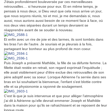
J'étais profondément bouleversée par ces merveilleuses
retrouvailles.... si heureuse pour eux. Et en même temps, je
pensais à nous deux, si Dieu veut que cela nous arrive un jour,
que nous soyons réunis, toi et moi, je me demandais si, nous
aussi, nous aurions aussi besoin de ce moment face à face, où
nos deux vies séparées durant un temps devraient se
réapprendre avant de se souder à nouveau.
Et enfin avec un rire de joie et des larmes, ils sont tombés dans
les bras l'un de l'autre. Je souriais et je pleurais à la fois,
partageant leur bonheur au plus profond de mon coeur.
Puis Joseph a présenté Mathilde, la fille de sa défunte femme. La
fillette était restée en retrait, son regard exprimait l'inquiétude ;
elle avait visiblement peur d'être exclue des retrouvailles de son
père adoptif avec sa soeur. Lorsque Adrienne l'a serrée dans ses
bras en lui souhaitant la bienvenue, l'enfant s'est blottie contre
elle et sa physionomie a rayonné de soulagement.
C'est là que je suis intervenue et que pour alléger l'atmosphère
j'ai dit à Adrienne qu'elle devrait emmener Joseph et Mathilde
dans la maison pour qu'ils se rafraichissent et se reposent de leur
longue route.