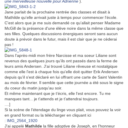
une merveilleuse nouvelle pour Adrienne
).
Jane parlait de la prochaine rentrée des classes et disait à
Mathilde qu'elle arrivait juste à temps pour commencer l'école.
C'est alors que je me suis demandé ce qu'allait penser Madame
McGill de la présence d'une élève noire dans la même classe que
ses filles. Quelques discussions énergiques seront sans aucun
doute à prévoir dans le futur, mais il est clair que je ne cèderai
pas !
Dans l'après-midi mon frère Narcisse et ma soeur Liliane sont
revenus des quelques jours qu'ils ont passés dans la ferme de
leurs amis Andersen. J'ai trouvé Liliane rêveuse et nostalgique
comme elle l'est à chaque fois qu'elle doit quitter Erik Andersen
depuis qu'il s'est déclaré en lui offrant une carte de Saint Valentin
au mois de février. Il semble que cette journée a été sous le signe
du coeur du matin jusqu'au soir.
Et même maintenant que je t'écris, elle l'est encore. Tu me
manques tant... je t'attends et je t'attendrai toujours.
....]
Si la scène de l'étendage du linge vous plait, vous pouvez la voir
en grand format ou la télécharger en cliquant ici
:
IMG_2564_1920
J'ai appelé
Mathilde
la fille adoptive de Joseph, en l'honneur