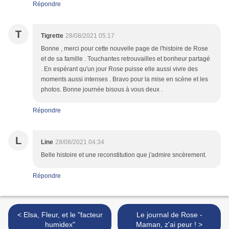
Répondre
T
Tigrette
28/08/2021 05:17
Bonne , merci pour cette nouvelle page de l'histoire de Rose
et de sa famille . Touchantes retrouvailles et bonheur partagé
. En espérant qu'un jour Rose puisse elle aussi vivre des
moments aussi intenses . Bravo pour la mise en scène et les
photos. Bonne journée bisous à vous deux .
Répondre
L
Line
28/08/2021 04:34
Belle histoire et une reconstitution que j'admire sncèrement.
Répondre
< Elsa, Fleur, et le "facteur
Le journal de Rose -
humidex"
Maman, z'ai peur ! >