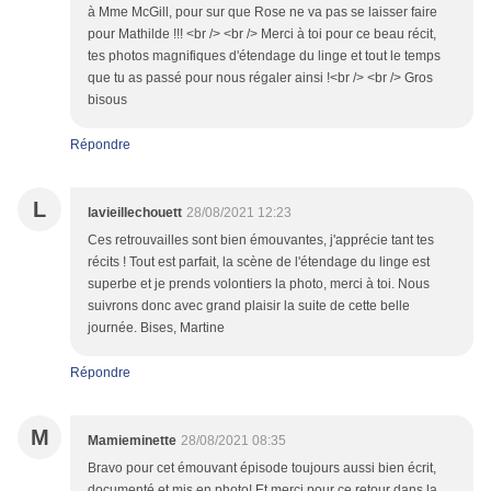
à Mme McGill, pour sur que Rose ne va pas se laisser faire
pour Mathilde !!! <br /> <br /> Merci à toi pour ce beau récit,
tes photos magnifiques d'étendage du linge et tout le temps
que tu as passé pour nous régaler ainsi !<br /> <br /> Gros
bisous
Répondre
L
lavieillechouett
28/08/2021 12:23
Ces retrouvailles sont bien émouvantes, j'apprécie tant tes
récits ! Tout est parfait, la scène de l'étendage du linge est
superbe et je prends volontiers la photo, merci à toi. Nous
suivrons donc avec grand plaisir la suite de cette belle
journée. Bises, Martine
Répondre
M
Mamieminette
28/08/2021 08:35
Bravo pour cet émouvant épisode toujours aussi bien écrit,
documenté et mis en photo! Et merci pour ce retour dans la