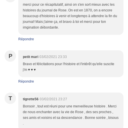
merci pour ce récapitulatif, ainsi on s'en sort mieux avec les
histoires du journal de Rose. On est en 1870, on a encore
beaucoup d'histoires à venir et longtemps à attendre la fin du
journal! Mais j'aime ça, et bravo à toi et merci pour ton
imgination débordante.
Répondre
P
petit mari
03/02/2021 23:33
Bravo et félicitations pour l'histoire et l'intérêt qu'elle suscite
j'm ♥ ♥ ♥
Répondre
T
tigrette56
03/02/2021 23:27
Bonsoir , tout est réuni pour une merveilleuse histoire . Merci
de nous enchanter avec la vie de Rose , des ses proches ,
ses amis et voisins et sa descendance . Bonne soirée , bisous
.