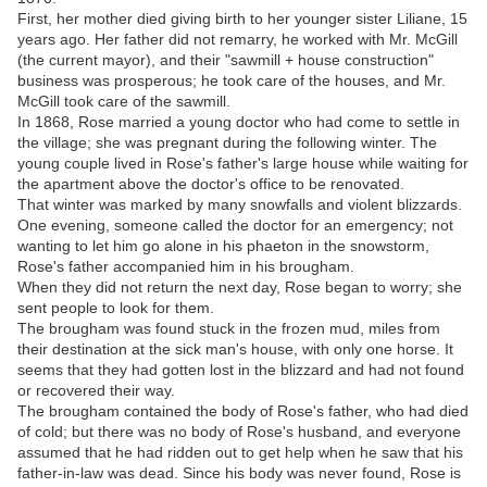
First, her mother died giving birth to her younger sister Liliane, 15
years ago. Her father did not remarry, he worked with Mr. McGill
(the current mayor), and their "sawmill + house construction"
business was prosperous; he took care of the houses, and Mr.
McGill took care of the sawmill.
In 1868, Rose married a young doctor who had come to settle in
the village; she was pregnant during the following winter. The
young couple lived in Rose's father's large house while waiting for
the apartment above the doctor's office to be renovated.
That winter was marked by many snowfalls and violent blizzards.
One evening, someone called the doctor for an emergency; not
wanting to let him go alone in his phaeton in the snowstorm,
Rose's father accompanied him in his brougham.
When they did not return the next day, Rose began to worry; she
sent people to look for them.
The brougham was found stuck in the frozen mud, miles from
their destination at the sick man's house, with only one horse. It
seems that they had gotten lost in the blizzard and had not found
or recovered their way.
The brougham contained the body of Rose's father, who had died
of cold; but there was no body of Rose's husband, and everyone
assumed that he had ridden out to get help when he saw that his
father-in-law was dead. Since his body was never found, Rose is