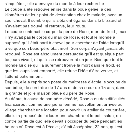
s'inquiéter ; elle a envoyé du monde à leur recherche.
Le coupé a été retrouvé enlisé dans la boue gelée, à des
kilomètres de leur point de destination chez le malade, avec un
seul cheval. Il semble qu'ils s'étaient égarés dans le blizzard et
n'avaient pas trouvé, ni retrouvé, leur route.
Le coupé contenait le corps du père de Rose, mort de froid ; mais
il n'y avait pas le corps du mari de Rose, et tout le monde a
supposé qu'il était parti à cheval pour chercher de l'aide lorsqu'il
a vu que son beau-père était mort. Son corps n'ayant jamais été
retrouvé, Rose est absolument persuadée qu'il est quelque part,
toujours vivant, et qu'ils se retrouveront un jour. Bien que tout le
monde lui dise qu'il a sûrement trouvé la mort dans le froid, et
que les loups l'ont emporté, elle refuse l'idée d'être veuve, et
l'attend patiemment.
Depuis, elle a repris son poste de maîtresse d'école, s'occupe de
son bébé, de son frère de 17 ans et de sa sœur de 15 ans, dans
la grande et jolie maison bleue du père de Rose.
Au début, à cause de son père décédé, Rose a eu des difficultés
financières ; comme une jeune femme nouvellement arrivée au
village cherchait une location pour ouvrir un atelier de couturière,
elle lui a proposé de lui louer une chambre et le petit salon, en
contre partie de quoi elle devait s'occuper du bébé pendant les
heures où Rose est à l'école ; c'était Joséphine, 22 ans, qui est