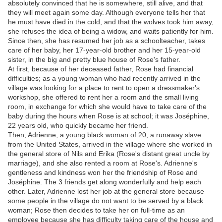
absolutely convinced that he is somewhere, still alive, and that
they will meet again some day. Although everyone tells her that
he must have died in the cold, and that the wolves took him away,
she refuses the idea of ​​being a widow, and waits patiently for him.
Since then, she has resumed her job as a schoolteacher, takes
care of her baby, her 17-year-old brother and her 15-year-old
sister, in the big and pretty blue house of Rose's father.
At first, because of her deceased father, Rose had financial
difficulties; as a young woman who had recently arrived in the
village was looking for a place to rent to open a dressmaker's
workshop, she offered to rent her a room and the small living
room, in exchange for which she would have to take care of the
baby during the hours when Rose is at school; it was Joséphine,
22 years old, who quickly became her friend.
Then, Adrienne, a young black woman of 20, a runaway slave
from the United States, arrived in the village where she worked in
the general store of Nils and Erika (Rose's distant great uncle by
marriage), and she also rented a room at Rose's. Adrienne's
gentleness and kindness won her the friendship of Rose and
Joséphine. The 3 friends get along wonderfully and help each
other. Later, Adrienne lost her job at the general store because
some people in the village do not want to be served by a black
woman; Rose then decides to take her on full-time as an
employee because she has difficulty taking care of the house and