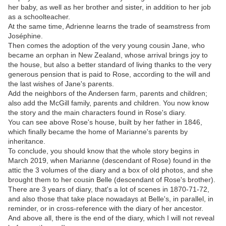
her baby, as well as her brother and sister, in addition to her job
as a schoolteacher.
At the same time, Adrienne learns the trade of seamstress from
Joséphine.
Then comes the adoption of the very young cousin Jane, who
became an orphan in New Zealand, whose arrival brings joy to
the house, but also a better standard of living thanks to the very
generous pension that is paid to Rose, according to the will and
the last wishes of Jane's parents.
Add the neighbors of the Andersen farm, parents and children;
also add the McGill family, parents and children. You now know
the story and the main characters found in Rose's diary.
You can see above Rose's house, built by her father in 1846,
which finally became the home of Marianne's parents by
inheritance.
To conclude, you should know that the whole story begins in
March 2019, when Marianne (descendant of Rose) found in the
attic the 3 volumes of the diary and a box of old photos, and she
brought them to her cousin Belle (descendant of Rose's brother).
There are 3 years of diary, that's a lot of scenes in 1870-71-72,
and also those that take place nowadays at Belle's, in parallel, in
reminder, or in cross-reference with the diary of her ancestor.
And above all, there is the end of the diary, which I will not reveal