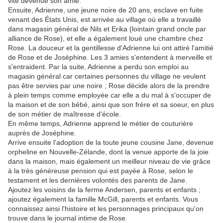
vite devenue son amie.
Ensuite, Adrienne, une jeune noire de 20 ans, esclave en fuite
venant des États Unis, est arrivée au village où elle a travaillé
dans magasin général de Nils et Erika (lointain grand oncle par
alliance de Rose), et elle a également loué une chambre chez
Rose. La douceur et la gentillesse d'Adrienne lui ont attiré l'amitié
de Rose et de Joséphine. Les 3 amies s'entendent à merveille et
s'entraident. Par la suite, Adrienne a perdu son emploi au
magasin général car certaines personnes du village ne veulent
pas être servies par une noire ; Rose décide alors de la prendre
à plein temps comme employée car elle a du mal à s'occuper de
la maison et de son bébé, ainsi que son frère et sa soeur, en plus
de son métier de maîtresse d'école.
En même temps, Adrienne apprend le métier de couturière
auprès de Joséphine.
Arrive ensuite l'adoption de la toute jeune cousine Jane, devenue
orpheline en Nouvelle-Zélande, dont la venue apporte de la joie
dans la maison, mais également un meilleur niveau de vie grâce
à la très généreuse pension qui est payée à Rose, selon le
testament et les dernières volontés des parents de Jane.
Ajoutez les voisins de la ferme Andersen, parents et enfants ;
ajoutez également la famille McGill, parents et enfants. Vous
connaissez ainsi l'histoire et les personnages principaux qu'on
trouve dans le journal intime de Rose.