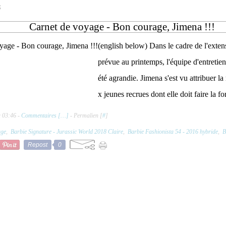
5
Carnet de voyage - Bon courage, Jimena !!!
(english below) Dans le cadre de l'exten
prévue au printemps, l'équipe d'entretien 
été agrandie. Jimena s'est vu attribuer la
x jeunes recrues dont elle doit faire la fo
à 03:46 -
Commentaires [
…
]
- Permalien [
#
]
age
,
Barbie Signature - Jurassic World 2018 Claire
,
Barbie Fashionista 54 - 2016 hybride
,
B
Repost
0