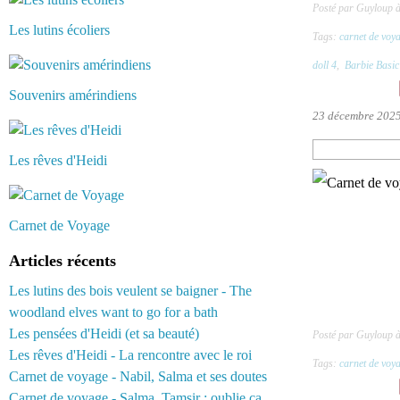
Posté par Guyloup 
Les lutins écoliers
Tags:
carnet de voy
doll 4
,
Barbie Basic 
Souvenirs amérindiens
23 décembre 202
Les rêves d'Heidi
Carnet de Voyage
Articles récents
Les lutins des bois veulent se baigner - The
woodland elves want to go for a bath
Les pensées d'Heidi (et sa beauté)
Posté par Guyloup 
Les rêves d'Heidi - La rencontre avec le roi
Tags:
carnet de voy
Carnet de voyage - Nabil, Salma et ses doutes
Carnet de voyage - Salma, Tamsir : oublie ça...