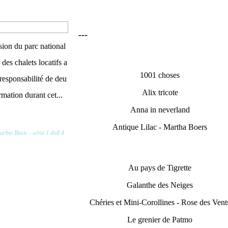
---
sion du parc national
des chalets locatifs a
1001 choses
 responsabilité de deu
Alix tricote
rmation durant cet...
Anna in neverland
Antique Lilac - Martha Boers
arbie Basic - série 1 doll 4
Au pays de Tigrette
Galanthe des Neiges
Chéries et Mini-Corollines - Rose des Vent
Le grenier de Patmo