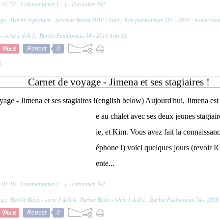
à 03:57 -
Commentaires [
…
]
- Permalien [
#
]
age
,
Barbie Signature - Jurassic World 2018 Claire
,
Ken fashionistas 115 - 2018 ; moule Asi
- série 1 doll 1
,
Barbie Fashionista 54 - 2016 hybride
Repost
0
5
Carnet de voyage - Jimena et ses stagiaires !
(english below) Aujourd'hui, Jimena est
e au chalet avec ses deux jeunes stagiai
ie, et Kim. Vous avez fait la connaissanc
éphone !) voici quelques jours (revoir IC
ente...
à 01:18 -
Commentaires [
…
]
- Permalien [
#
]
age
,
Barbie Basic - série 1 doll 4
,
Barbie Basic - série 1 doll 1
,
Barbie Fashionista 54 - 2016
Repost
0