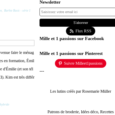
Newsletter
an
,
Barbie Basic - série 1
Flux RSS
Mille et 1 passions sur Facebook
 venue faire le ménag
Mille et 1 passions sur Pinterest
res en formation, Émil
Suivre Milleet1passions
e d'Émilie (et son tél
---
I). Kim est très différ
Les lutins créés par Rosemarie Müller
 hybride
Patrons de broderie, Idées déco, Recettes