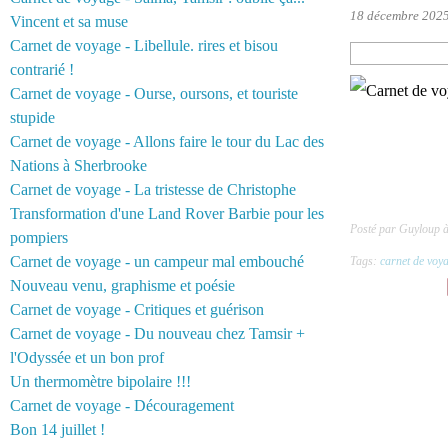
18 décembre 202
Vincent et sa muse
Carnet de voyage - Libellule. rires et bisou
contrarié !
Carnet de voyage - Ourse, oursons, et touriste
stupide
Carnet de voyage - Allons faire le tour du Lac des
Nations à Sherbrooke
Carnet de voyage - La tristesse de Christophe
Transformation d'une Land Rover Barbie pour les
Posté par Guyloup 
pompiers
Carnet de voyage - un campeur mal embouché
Tags:
carnet de voy
Nouveau venu, graphisme et poésie
Carnet de voyage - Critiques et guérison
Carnet de voyage - Du nouveau chez Tamsir +
l'Odyssée et un bon prof
Un thermomètre bipolaire !!!
Carnet de voyage - Découragement
Bon 14 juillet !