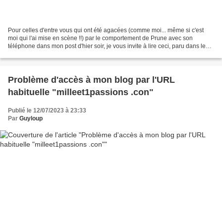
Pour celles d'entre vous qui ont été agacées (comme moi... même si c'est
moi qui l'ai mise en scène !!) par le comportement de Prune avec son
téléphone dans mon post d'hier soir, je vous invite à lire ceci, paru dans le
très sérieux site de "La Presse...
Problème d'accès à mon blog par l'URL
habituelle "milleet1passions .con"
Publié le 12/07/2023 à 23:33
Par
Guyloup