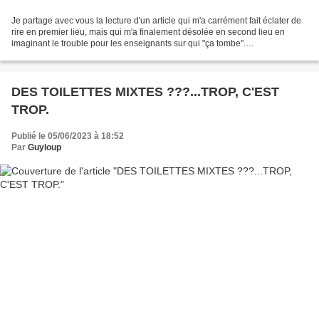
Je partage avec vous la lecture d'un article qui m'a carrément fait éclater de
rire en premier lieu, mais qui m'a finalement désolée en second lieu en
imaginant le trouble pour les enseignants sur qui "ça tombe".
https://www.journaldemontreal.com/2023/06/20/chat-cheval-dinosaures-des-
eleves-sidentifient-comme-des-animaux-au-royaume-uni...
DES TOILETTES MIXTES ???...TROP, C'EST
TROP.
Publié le 05/06/2023 à 18:52
Par
Guyloup