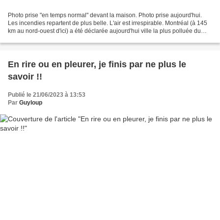
Photo prise "en temps normal" devant la maison. Photo prise aujourd'hui.
Les incendies repartent de plus belle. L'air est irrespirable. Montréal (à 145
km au nord-ouest d'ici) a été déclarée aujourd'hui ville la plus polluée du
monde à cause des feux...
En rire ou en pleurer, je finis par ne plus le
savoir !!
Publié le 21/06/2023 à 13:53
Par
Guyloup