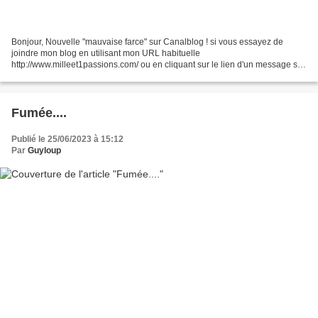
Bonjour, Nouvelle "mauvaise farce" sur Canalblog ! si vous essayez de
joindre mon blog en utilisant mon URL habituelle
http://www.milleet1passions.com/ ou en cliquant sur le lien d'un message sur
une newsletter, on va vous annoncer que le blog a été supprimé...
Fumée....
Publié le 25/06/2023 à 15:12
Par
Guyloup