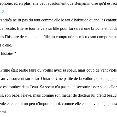
léphone, et, en plus, elle veut absolument que Benjamin dise qu'il est so
Andréa ne rit pas du tout comme elle le fait d'habitude quand les enfant
e l'école. Elle se tourne vers sa fille pour lui servir une brioche et lui di
ais l'histoire de cette petite fille, tu comprendrais mieux son comportem
 d'elle.
 histoire ?
rune était partie faire du voilier avec sa soeur, mais coup de vent viole
arrive souvent sur le lac Ontario. Une partie de la voilure, qu'on appell
 est tombée dans l'eau. Sa soeur n'a pas pu la secourir assez vite : elle s'
is, son papa l'élève, mais comme son métier de docteur lui prend beauco
eule et elle fait un peu n'importe quoi, comme elle en a envie, et je pen
 ami.