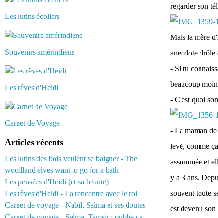
regarder son té
Les lutins écoliers
Mais la mère d'
Souvenirs amérindiens
anecdote drôle d
- Si tu connaiss
beaucoup moins
Les rêves d'Heidi
- C'est quoi son
Carnet de Voyage
- La maman de P
Articles récents
levé, comme ça 
Les lutins des bois veulent se baigner - The
assommée et elle
woodland elves want to go for a bath
y a 3 ans. Depu
Les pensées d'Heidi (et sa beauté)
souvent toute s
Les rêves d'Heidi - La rencontre avec le roi
Carnet de voyage - Nabil, Salma et ses doutes
est devenu son
Carnet de voyage - Salma, Tamsir : oublie ça...