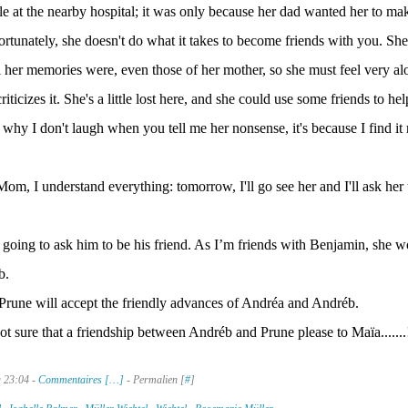
e at the nearby hospital; it was only because her dad wanted her to mak
rtunately, she doesn't do what it takes to become friends with you. She
 her memories were, even those of her mother, so she must feel very alon
riticizes it. She's a little lost here, and she could use some friends to hel
s why I don't laugh when you tell me her nonsense, it's because I find it 
Mom, I understand everything: tomorrow, I'll go see her and I'll ask her 
m going to ask him to be his friend. As I’m friends with Benjamin, she w
b.
 Prune will accept the friendly advances of Andréa and Andréb.
t sure that a friendship between Andréb and Prune please to Maïa.......
à 23:04 -
Commentaires [
…
]
- Permalien [
#
]