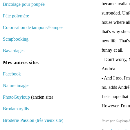
became availabl
Bricolage pour poupée
surronded. Unfo
Pâte polymère
house where all
Colorisation de tampons/étampes
that's why she c
Scrapbooking
new life. That'
funny at all.
Bavardages
- Don't worry, 
Mes autres sites
Andréa.
Facebook
- And I too, I'
Naturelimages
no, adds André
Let's hope that
PhotoGuyloup
(ancien site)
However, I'm no
Brodamaryllis
Broderie-Passion (très vieux site)
Posté par Guyloup 