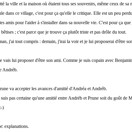
tté la ville et la maison où étaient tous ses souvenirs, même ceux de sa 
ule dans ce village, c'est pour ça qu'elle le critique. Elle est un peu perdue
es amis pour l'aider à s'installer dans sa nouvelle vie. C'est pour ça que
bêtises ; c'est parce que je trouve ça plutôt triste et pas drôle du tout.
an, j'ai tout compris : demain, j'irai la voir et je lui proposerai d'être s
 je vais lui proposer d'être son ami. Comme je suis copain avec Benjamin
te Andréb.
une va accepter les avances d'amitié d'Andréa et Andréb.
 suis pas certaine qu'une amitié entre Andréb et Prune soit du goût de Maï
-)
r: explanations.