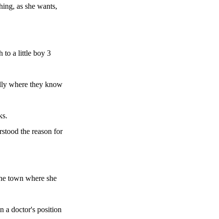
thing, as she wants,
to a little boy 3
elly where they know
ks.
rstood the reason for
 the town where she
en a doctor's position