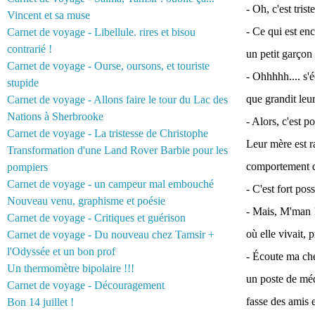
- Oh, c'est trist
Vincent et sa muse
- Ce qui est en
Carnet de voyage - Libellule. rires et bisou
contrarié !
un petit garçon 
Carnet de voyage - Ourse, oursons, et touriste
- Ohhhhh.... s'
stupide
que grandit leur
Carnet de voyage - Allons faire le tour du Lac des
Nations à Sherbrooke
- Alors, c'est 
Carnet de voyage - La tristesse de Christophe
Leur mère est r
Transformation d'une Land Rover Barbie pour les
comportement d
pompiers
Carnet de voyage - un campeur mal embouché
- C'est fort pos
Nouveau venu, graphisme et poésie
- Mais, M'man !
Carnet de voyage - Critiques et guérison
où elle vivait, 
Carnet de voyage - Du nouveau chez Tamsir +
l'Odyssée et un bon prof
- Écoute ma chér
Un thermomètre bipolaire !!!
un poste de méde
Carnet de voyage - Découragement
fasse des amis 
Bon 14 juillet !