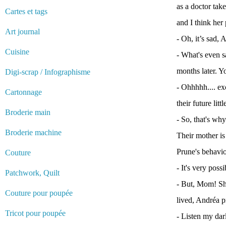
as a doctor take
Cartes et tags
and I think her
Art journal
- Oh, it’s sad, 
Cuisine
- What's even s
months later. Yo
Digi-scrap / Infographisme
- Ohhhhh.... ex
Cartonnage
their future litt
Broderie main
- So, that's wh
Broderie machine
Their mother is
Prune's behavio
Couture
- It's very possi
Patchwork, Quilt
- But, Mom! She
Couture pour poupée
lived, Andréa p
Tricot pour poupée
- Listen my darl