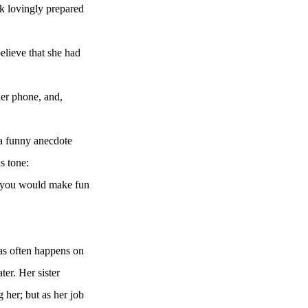
ck lovingly prepared
elieve that she had
her phone, and,
 a funny anecdote
s tone:
nd you would make fun
 as often happens on
ter. Her sister
 her; but as her job