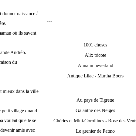
it donner naissance à
---
ère.
maman où ils savent
1001 choses
demande Andréb.
Alix tricote
 raison du
Anna in neverland
Antique Lilac - Martha Boers
t mieux dans la ville
Au pays de Tigrette
Galanthe des Neiges
e petit village quand
a voulait qu'elle se
Chéries et Mini-Corollines - Rose des Vent
r devenir amie avec
Le grenier de Patmo