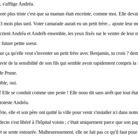
e, s'afflige Andréa.
core plus triste c'est que sa maman était enceinte, comme moi. Elle deva
3 mois plus tard. Votre camarade aurait eu un petit frère... ajoute leur m
écrient Andréa et Andréb ensemble, les yeux fixés sur le ventre de leur 
 future petite soeur.
pour ça qu'elle veut s'inventer un petit frère avec Benjamin, tu crois ? 
avie de la sensibilité de son fils qui semble avoir rapidement compris la
e Prune.
sible, oui.
 Elle se conduit comme une peste ! Elle nous dit sans arrêt que tout étai
proteste Andréa.
ie, elle et son père ont quitté la ville pour venir s'installer ici dans notr
cin s'est libéré à l'hôpital voisin ; c'était uniquement parce que son pap
et se sente entourée. Malheureusement, elle ne fait pas ce qu'il faut pou