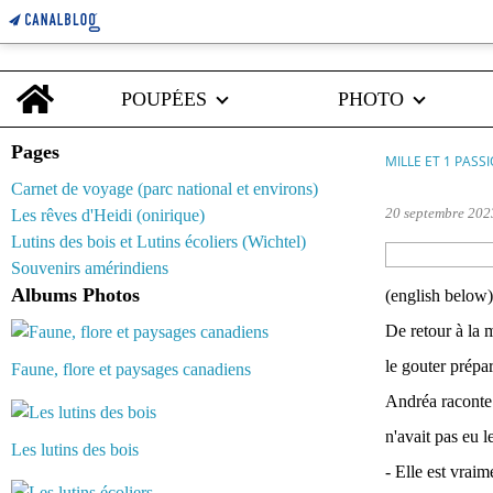
Home
POUPÉES
PHOTO
Pages
MILLE ET 1 PASS
Carnet de voyage (parc national et environs)
20 septembre 202
Les rêves d'Heidi (onirique)
Lutins des bois et Lutins écoliers (Wichtel)
Souvenirs amérindiens
Albums Photos
(english below)
De retour à la m
le gouter prépa
Faune, flore et paysages canadiens
Andréa raconte 
n'avait pas eu l
Les lutins des bois
- Elle est vraim