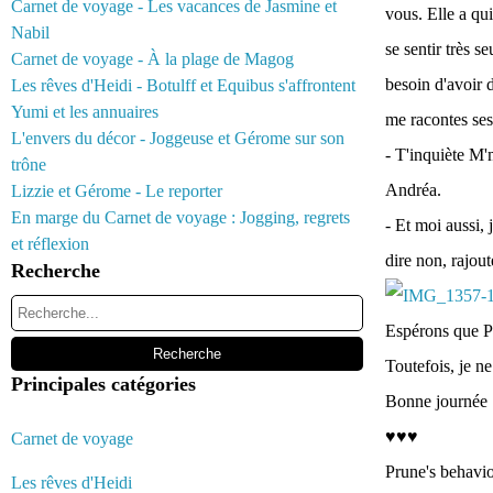
Carnet de voyage - Les vacances de Jasmine et
vous. Elle a qui
Nabil
se sentir très se
Carnet de voyage - À la plage de Magog
besoin d'avoir d
Les rêves d'Heidi - Botulff et Equibus s'affrontent
Yumi et les annuaires
me racontes ses 
L'envers du décor - Joggeuse et Gérome sur son
- T'inquiète M'm
trône
Andréa.
Lizzie et Gérome - Le reporter
En marge du Carnet de voyage : Jogging, regrets
- Et moi aussi,
et réflexion
dire non, rajou
Recherche
Espérons que Pr
Toutefois, je ne
Principales catégories
Bonne journée :
♥♥♥
Carnet de voyage
Prune's behavio
Les rêves d'Heidi