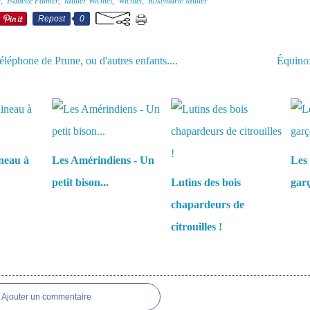
l
,
Isabelle Palmer
,
Müller Wichtel
,
Wichtel
,
Rosemarie Müller
Repost
0
éléphone de Prune, ou d'autres enfants....
Équino
aussi :
neau à
Les Amérindiens - Un
Les 
petit bison...
Lutins des bois
garç
chapardeurs de
citrouilles !
es
Ajouter un commentaire