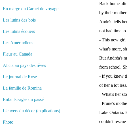
Back home after
En marge du Carnet de voyage
by their mothe
Les lutins des bois
Andréa tells he
not had time to
Les lutins écoliers
- This new girl
Les Amérindiens
what's more, sh
Fleur au Canada
But Andréa's mo
Alicia au pays des rêves
from school. She
- If you knew t
Le journal de Rose
of her a lot less
La famille de Romina
- What's her st
Enfants sages du passé
- Prune's mothe
L'envers du décor (explications)
Lake Ontario. Pa
couldn't rescue
Photo