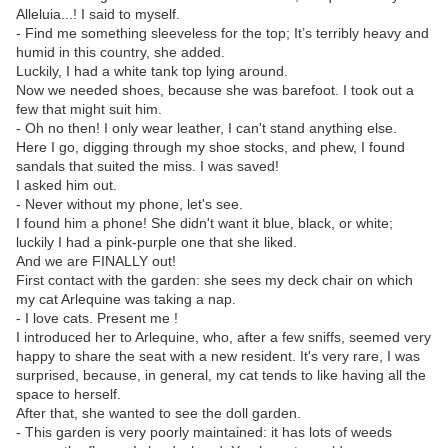
Alleluia...! I said to myself.
- Find me something sleeveless for the top; It’s terribly heavy and
humid in this country, she added.
Luckily, I had a white tank top lying around.
Now we needed shoes, because she was barefoot. I took out a
few that might suit him.
- Oh no then! I only wear leather, I can't stand anything else.
Here I go, digging through my shoe stocks, and phew, I found
sandals that suited the miss. I was saved!
I asked him out.
- Never without my phone, let's see.
I found him a phone! She didn't want it blue, black, or white;
luckily I had a pink-purple one that she liked.
And we are FINALLY out!
First contact with the garden: she sees my deck chair on which
my cat Arlequine was taking a nap.
- I love cats. Present me !
I introduced her to Arlequine, who, after a few sniffs, seemed very
happy to share the seat with a new resident. It's very rare, I was
surprised, because, in general, my cat tends to like having all the
space to herself.
After that, she wanted to see the doll garden.
- This garden is very poorly maintained: it has lots of weeds