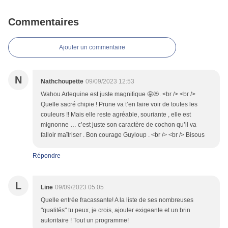
Commentaires
Ajouter un commentaire
N
Nathchoupette
09/09/2023 12:53
Wahou Arlequine est juste magnifique 🤩😻. <br /> <br />
Quelle sacré chipie ! Prune va t’en faire voir de toutes les
couleurs !! Mais elle reste agréable, souriante , elle est
mignonne … c’est juste son caractère de cochon qu’il va
falloir maîtriser . Bon courage Guyloup . <br /> <br /> Bisous
Répondre
L
Line
09/09/2023 05:05
Quelle entrée fracassante! A la liste de ses nombreuses
"qualités" tu peux, je crois, ajouter exigeante et un brin
autoritaire ! Tout un programme!