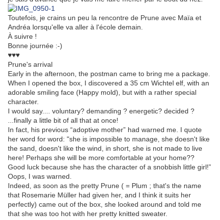
Toutefois, je crains un peu la rencontre de Prune avec Maïa et
Andréa lorsqu'elle va aller à l'école demain.
À suivre !
Bonne journée :-)
♥♥♥
Prune's arrival
Early in the afternoon, the postman came to bring me a package.
When I opened the box, I discovered a 35 cm Wichtel elf, with an
adorable smiling face (Happy mold), but with a rather special
character.
I would say.... voluntary? demanding ? energetic? decided ?
...finally a little bit of all that at once!
In fact, his previous “adoptive mother” had warned me. I quote
her word for word: "she is impossible to manage, she doesn't like
the sand, doesn't like the wind, in short, she is not made to live
here! Perhaps she will be more comfortable at your home??
Good luck because she has the character of a snobbish little girl!”
Oops, I was warned.
Indeed, as soon as the pretty Prune ( = Plum ; that's the name
that Rosemarie Müller had given her, and I think it suits her
perfectly) came out of the box, she looked around and told me
that she was too hot with her pretty knitted sweater.