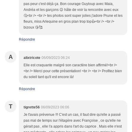
pas peur c'est déjà ça. Bon courage Guyloup avec Maia,
Andréa et les garçons 😉 hâte de voir la rencontre avec eux
🤔<br /> <br /> tes photos sont super jolies j'adore Prune et les
fleurs, miss Arlequine en gros plan trop top👍<br /> <br />
bizoux 😘🥰
Répondre
A
alixtricote
06/09/2023 06:24
Elle est craquante malgré son caractère bien affirmé!<br />
<br /> Merci pour cette présentation! <br /> <br /> Profitez bien
du soleil tant qu'il est encore là!
Répondre
T
tigrette56
06/09/2023 06:06
Je t'avais prévenue !!! C'est un cas, il faut dire qu'elle a passé
pas mal de temps sur l'étagère avec Françoise , ce qu'elle ne
gérait pas , elle l'a appris dans l'art du caprice . Mais elle n'est