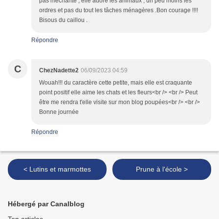
pas méchante , elle adore les animaux , un peu moins les
ordres et pas du tout les tâches ménagères .Bon courage !!!!
Bisous du caillou .
Répondre
C
ChezNadette2
06/09/2023 04:59
Wouah!!! du caractère cette petite, mais elle est craquante
point positif elle aime les chats et les fleurs<br /> <br /> Peut
être me rendra t'elle visite sur mon blog poupées<br /> <br />
Bonne journée
Répondre
< Lutins et marmottes
Prune à l'école >
Hébergé par Canalblog