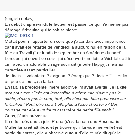
(english nelow)
En début d'après-midi, le facteur est passé, ce qui n'a même pas
dérangé Arlequine qui faisait sa sieste.
C'était pour m'apporter un colis que j'attendais avec impatience
car il avait été retardé de vendredi à aujourd'hui en raison de la
fête du Travail (1er lundi de septembre en Amérique du nord).
Lorsque j'ai ouvert ce colis, j'ai découvert une lutine Wichtel de 35
cm, avec un adorable visage souriant (moule Happy), mais au
caractère assez particulier.
Je dirais.... volontaire ? exigeant ? énergique ? décidé ? ... enfin
un peu de tout ça à la fois !
En fait, sa précédente "mère adoptive" m'avait avertie. Je la cite
mot pour mot : "
elle est impossible à gérer, elle n'aime pas le
sable, n'aime pas le vent, bref, elle n'est pas faite pour vivre sur
le Caillou ! Peut-être sera-t-elle plus à l'aise chez toi ?? Bon
courage car elle a un foutu caractère de petite fille snob !
".
Oups, j'étais prévenue.
En effet, dès que la jolie Prune (c'est le nom que Rosemarie
Müller lui avait attribué, et je trouve qu'il lui va à merveille) est
sortie du carton, elle a observé autour d'elle et m'a dit qu'elle