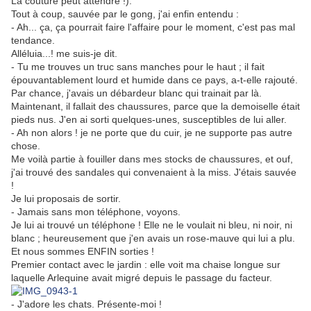
La couture peut attendre !).
Tout à coup, sauvée par le gong, j'ai enfin entendu :
- Ah... ça, ça pourrait faire l'affaire pour le moment, c'est pas mal
tendance.
Alléluia...! me suis-je dit.
- Tu me trouves un truc sans manches pour le haut ; il fait
épouvantablement lourd et humide dans ce pays, a-t-elle rajouté.
Par chance, j'avais un débardeur blanc qui trainait par là.
Maintenant, il fallait des chaussures, parce que la demoiselle était
pieds nus. J'en ai sorti quelques-unes, susceptibles de lui aller.
- Ah non alors ! je ne porte que du cuir, je ne supporte pas autre
chose.
Me voilà partie à fouiller dans mes stocks de chaussures, et ouf,
j'ai trouvé des sandales qui convenaient à la miss. J'étais sauvée
!
Je lui proposais de sortir.
- Jamais sans mon téléphone, voyons.
Je lui ai trouvé un téléphone ! Elle ne le voulait ni bleu, ni noir, ni
blanc ; heureusement que j'en avais un rose-mauve qui lui a plu.
Et nous sommes ENFIN sorties !
Premier contact avec le jardin : elle voit ma chaise longue sur
laquelle Arlequine avait migré depuis le passage du facteur.
- J'adore les chats. Présente-moi !