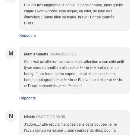
Elle est très mignonne ta nouvelle pensionnaire, mais quelle
chipie ! Avec Andréa, cela risque, en effet, de faire des
étincelles ! J'aime bien sa tenue, bravo ! Bonne journée !
Bises
Répondre
M
Mamieminette
06/09/2023 09:28
C'est vrai qu'elle est ravissante mais attention à son côté petit
tyran sous sa bouille à bisous!<br /> <br /> A part ça, elle a
bon goût, sa tenue lui va superbement et elle se montre
bonne photographe.<br /> <br /> Bienvenue à elle.<br /> <br
/> Doux mercredi<br /> <br /> bises
Répondre
N
Nickie
06/09/2023 08:05
J'adore....! Elle est vraiment très belle cette poupée ,je ne
l'avais jamais vu rousse ... Bon courage Guyloup pour la