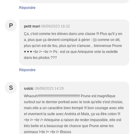
Répondre
P
petit mari
06/09/2023 16:32
Ça, c'est comme les élèves dans une classe !!! Plus qu'il y en
a, plus que ça devient compliqué à gérer :-))) comme on dit,
plus qu'on est de fou, plus qu'on s'amuse... bienvenue Prune
♥ ♥ ♥ <br /> <br /> Ps : est ce que Arlequine vole la vedette
dans tes photos ???
Répondre
S
soizic
06/09/2023 14:29
Whaouh!!!!!!!!!!!!!!!!!!!!!!!!!!!!!!!!!!!!!!!!!!!!!!! Prune est magnifique
surtout sur le dernier portrait avec le look qu'elle s'est choisie,
mais elle a un caractère bien trempé !!! bon courage avec elle
et vivement la suite avec Andréa et Maïa, ça va être coton !!!
<br /> <br /> Arlequine a raison de rester impassible, elle est
très belle et a beaucoup de chance que Prune aime les
animaux !<br /> <br /> Bisous