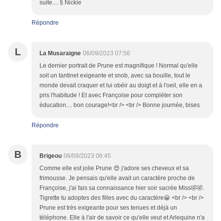
suite.... § Nickie
Répondre
L
La Musaraigne
06/09/2023 07:56
Le dernier portrait de Prune est magnifique ! Normal qu'elle
soit un tantinet exigeante et snob, avec sa bouille, tout le
monde devait craquer et lui obéir au doigt et à l'oeil, elle en a
pris l'habitude ! Et avec Françoise pour compléter son
éducation.... bon courage!<br /> <br /> Bonne journée, bises
Répondre
B
Brigeou
06/09/2023 06:45
Comme elle est jolie Prune 😍 j'adore ses cheveux et sa
frimousse. Je pensais qu'elle avait un caractère proche de
Françoise, j'ai fais sa connaissance hier soir sacrée Miss🤣🤣.
Tigrette tu adoptes des filles avec du caractère😀 <br /> <br />
Prune est très exigeante pour ses tenues et déjà un
téléphone. Elle à l'air de savoir ce qu'elle veut et Arlequine n'a