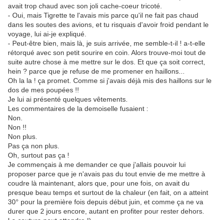
avait trop chaud avec son joli cache-coeur tricoté.
- Oui, mais Tigrette te l'avais mis parce qu'il ne fait pas chaud
dans les soutes des avions, et tu risquais d'avoir froid pendant le
voyage, lui ai-je expliqué.
- Peut-être bien, mais là, je suis arrivée, me semble-t-il ! a-t-elle
rétorqué avec son petit sourire en coin. Alors trouve-moi tout de
suite autre chose à me mettre sur le dos. Et que ça soit correct,
hein ? parce que je refuse de me promener en haillons...
Oh la la ! ça promet. Comme si j'avais déjà mis des haillons sur le
dos de mes poupées !!
Je lui ai présenté quelques vêtements.
Les commentaires de la demoiselle fusaient :
Non.
Non !!
Non plus.
Pas ça non plus.
Oh, surtout pas ça !
Je commençais à me demander ce que j'allais pouvoir lui
proposer parce que je n'avais pas du tout envie de me mettre à
coudre là maintenant, alors que, pour une fois, on avait du
presque beau temps et surtout de la chaleur (en fait, on a atteint
30° pour la première fois depuis début juin, et comme ça ne va
durer que 2 jours encore, autant en profiter pour rester dehors.