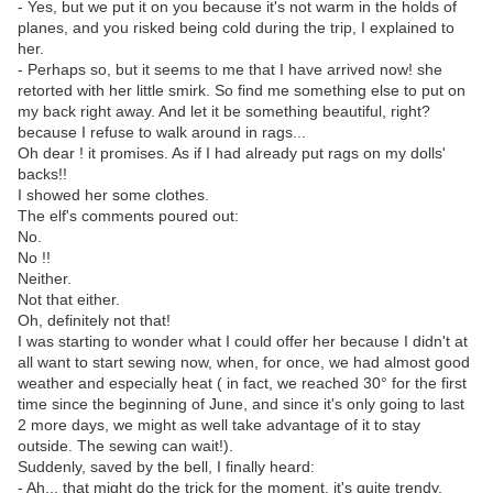
- Yes, but we put it on you because it's not warm in the holds of
planes, and you risked being cold during the trip, I explained to
her.
- Perhaps so, but it seems to me that I have arrived now! she
retorted with her little smirk. So find me something else to put on
my back right away. And let it be something beautiful, right?
because I refuse to walk around in rags...
Oh dear ! it promises. As if I had already put rags on my dolls'
backs!!
I showed her some clothes.
The elf's comments poured out:
No.
No !!
Neither.
Not that either.
Oh, definitely not that!
I was starting to wonder what I could offer her because I didn't at
all want to start sewing now, when, for once, we had almost good
weather and especially heat ( in fact, we reached 30° for the first
time since the beginning of June, and since it's only going to last
2 more days, we might as well take advantage of it to stay
outside. The sewing can wait!).
Suddenly, saved by the bell, I finally heard:
- Ah... that might do the trick for the moment, it's quite trendy.