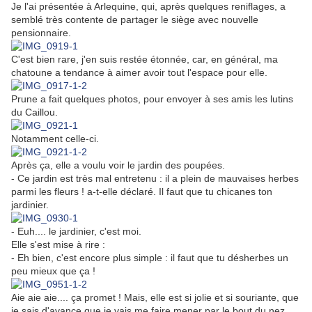
Je l'ai présentée à Arlequine, qui, après quelques reniflages, a
semblé très contente de partager le siège avec nouvelle
pensionnaire.
C'est bien rare, j'en suis restée étonnée, car, en général, ma
chatoune a tendance à aimer avoir tout l'espace pour elle.
Prune a fait quelques photos, pour envoyer à ses amis les lutins
du Caillou.
Notamment celle-ci.
Après ça, elle a voulu voir le jardin des poupées.
- Ce jardin est très mal entretenu : il a plein de mauvaises herbes
parmi les fleurs ! a-t-elle déclaré. Il faut que tu chicanes ton
jardinier.
- Euh.... le jardinier, c'est moi.
Elle s'est mise à rire :
- Eh bien, c'est encore plus simple : il faut que tu désherbes un
peu mieux que ça !
Aie aie aie.... ça promet ! Mais, elle est si jolie et si souriante, que
je sais d'avance que je vais me faire mener par le bout du nez.