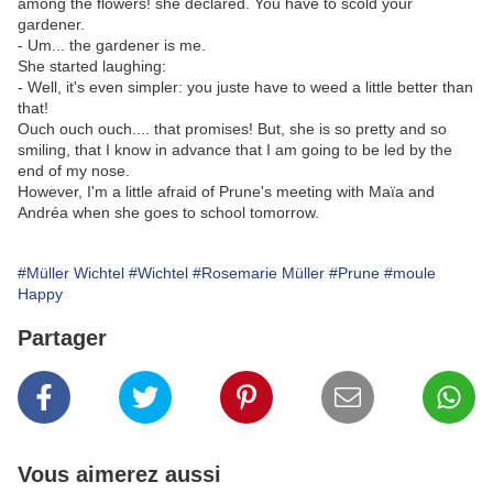
among the flowers! she declared. You have to scold your
gardener.
- Um... the gardener is me.
She started laughing:
- Well, it's even simpler: you juste have to weed a little better than
that!
Ouch ouch ouch.... that promises! But, she is so pretty and so
smiling, that I know in advance that I am going to be led by the
end of my nose.
However, I'm a little afraid of Prune's meeting with Maïa and
Andréa when she goes to school tomorrow.
#Müller Wichtel
#Wichtel
#Rosemarie Müller
#Prune
#moule
Happy
Partager
Vous aimerez aussi