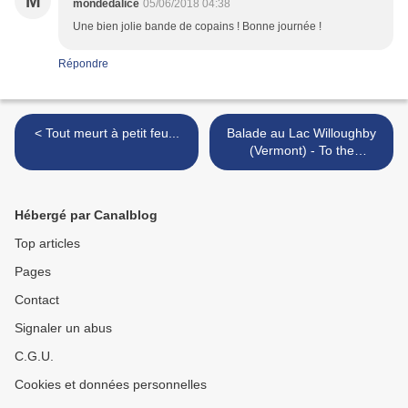
M
mondedalice
05/06/2018 04:38
Une bien jolie bande de copains ! Bonne journée !
Répondre
< Tout meurt à petit feu...
Balade au Lac Willoughby
(Vermont) - To the
Willoughby lake (Vermont) >
Hébergé par Canalblog
Top articles
Pages
Contact
Signaler un abus
C.G.U.
Cookies et données personnelles