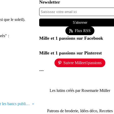
Newsletter
i que le soleil).
Flux RSS
rès" :
Mille et 1 passions sur Facebook
Mille et 1 passions sur Pinterest
Suivre Milleet1passions
---
Les lutins créés par Rosemarie Müller
Les amoureux qui se bécotent sur les bancs publics... Lovers who smooch themselves on public benches
Patrons de broderie, Idées déco, Recettes