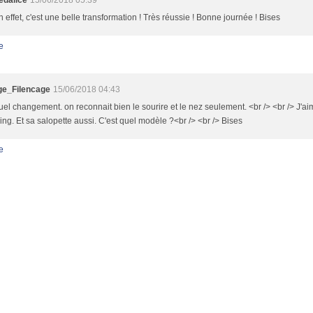
dalice
15/06/2018 05:39
n effet, c'est une belle transformation ! Très réussie ! Bonne journée ! Bises
e
e_Filencage
15/06/2018 04:43
uel changement. on reconnait bien le sourire et le nez seulement. <br /> <br /> J'
ing. Et sa salopette aussi. C'est quel modèle ?<br /> <br /> Bises
e