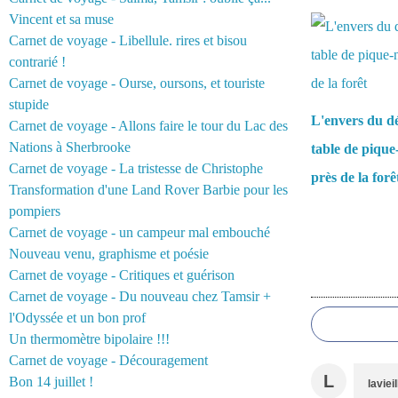
Vous aimerez 
Vincent et sa muse
Carnet de voyage - Libellule. rires et bisou
contrarié !
Carnet de voyage - Ourse, oursons, et touriste
stupide
L'envers du d
Carnet de voyage - Allons faire le tour du Lac des
Nations à Sherbrooke
table de pique
Carnet de voyage - La tristesse de Christophe
près de la forê
Transformation d'une Land Rover Barbie pour les
pompiers
Carnet de voyage - un campeur mal embouché
Nouveau venu, graphisme et poésie
Carnet de voyage - Critiques et guérison
Commentair
Carnet de voyage - Du nouveau chez Tamsir +
l'Odyssée et un bon prof
Un thermomètre bipolaire !!!
Carnet de voyage - Découragement
L
Bon 14 juillet !
laviei