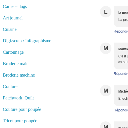
Cartes et tags
L
la mu
Art journal
La pre
Cuisine
Répondr
Digi-scrap / Infographisme
M
Mamie
Cartonnage
C'est 
as su 
Broderie main
Répondr
Broderie machine
Couture
M
Michè
Patchwork, Quilt
Effect
Couture pour poupée
Répondr
Tricot pour poupée
M