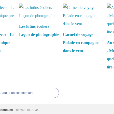
aussi :
Les lutins écoliers -
écor - La
Leçon de photographie
Carnet de voyage -
-nique
Balade en campagne
Au s
t
dans le vent
- Me
que
lire 
es
Ajouter un commentaire
llechouett
18/06/2018 09:34