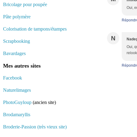
monde
Bricolage pour poupée
Oui, e
Pâte polymère
Répondr
Colorisation de tampons/étampes
N
Nadeg
Scrapbooking
Oui, q
Bavardages
relook
Mes autres sites
Répondr
Facebook
Naturelimages
PhotoGuyloup
(ancien site)
Brodamaryllis
Broderie-Passion (très vieux site)