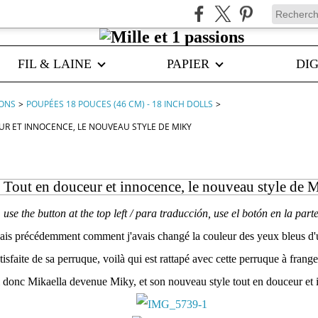
FIL & LAINE
PAPIER
DIG
IONS
>
POUPÉES 18 POUCES (46 CM) - 18 INCH DOLLS
>
R ET INNOCENCE, LE NOUVEAU STYLE DE MIKY
Tout en douceur et innocence, le nouveau style de 
, use the button at the top left / para traducción, use el botón en la part
uais précédemment comment j'avais changé la couleur des yeux bleus d
atisfaite de sa perruque, voilà qui est rattapé avec cette perruque à fran
 donc Mikaella devenue Miky, et son nouveau style tout en douceur et 