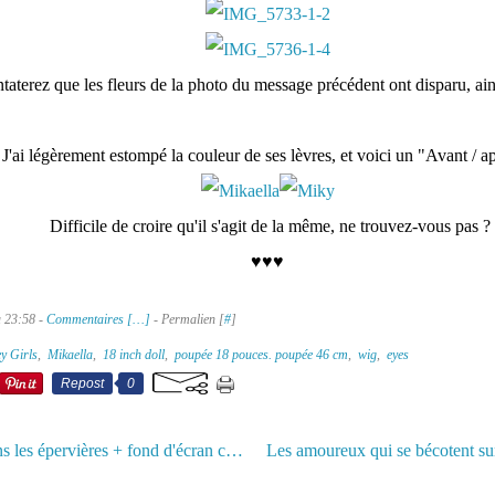
aterez que les fleurs de la photo du message précédent ont disparu, ains
J'ai légèrement estompé la couleur de ses lèvres, et voici un "Avant / ap
Difficile de croire qu'il s'agit de la même, ne trouvez-vous pas ?
♥♥♥
à 23:58 -
Commentaires [
…
]
- Permalien [
#
]
y Girls
,
Mikaella
,
18 inch doll
,
poupée 18 pouces. poupée 46 cm
,
wig
,
eyes
Repost
0
Charlotte dans les épervières + fond d'écran cadeau - Charlotte in the wild flowers + gift wallpaper