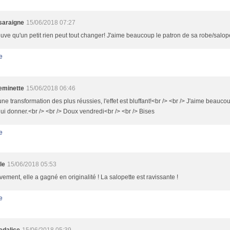
saraigne
15/06/2018 07:27
uve qu'un petit rien peut tout changer! J'aime beaucoup le patron de sa robe/salope
e
minette
15/06/2018 06:46
une transformation des plus réussies, l'effet est bluffant!<br /> <br /> J'aime beauco
lui donner.<br /> <br /> Doux vendredi<br /> <br /> Bises
e
le
15/06/2018 05:53
ivement, elle a gagné en originalité ! La salopette est ravissante !
e