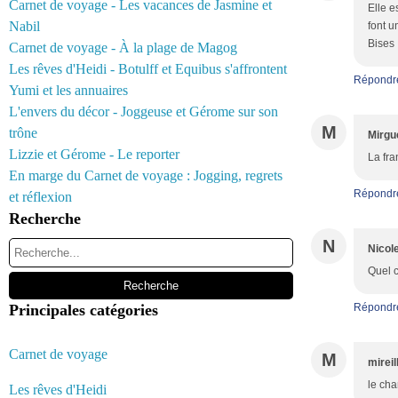
Carnet de voyage - Les vacances de Jasmine et
Elle e
Nabil
font u
Bises
Carnet de voyage - À la plage de Magog
Les rêves d'Heidi - Botulff et Equibus s'affrontent
Répondr
Yumi et les annuaires
L'envers du décor - Joggeuse et Gérome sur son
M
trône
Mirgu
Lizzie et Gérome - Le reporter
La fra
En marge du Carnet de voyage : Jogging, regrets
Répondr
et réflexion
Recherche
N
Nicol
Quel c
Principales catégories
Répondr
Carnet de voyage
M
mireil
le cha
Les rêves d'Heidi