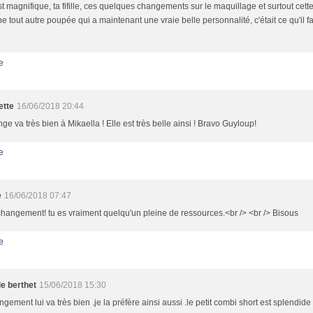
st magnifique, ta fifille, ces quelques changements sur le maquillage et surtout cett
ne tout autre poupée qui a maintenant une vraie belle personnalité, c'était ce qu'il fall
e
ette
16/06/2018 20:44
nge va très bien à Mikaella ! Elle est très belle ainsi ! Bravo Guyloup!
e
e
16/06/2018 07:47
hangement! tu es vraiment quelqu'un pleine de ressources.<br /> <br /> Bisous
e
le berthet
15/06/2018 15:30
ngement lui va très bien .je la préfère ainsi aussi .le petit combi short est splendide 