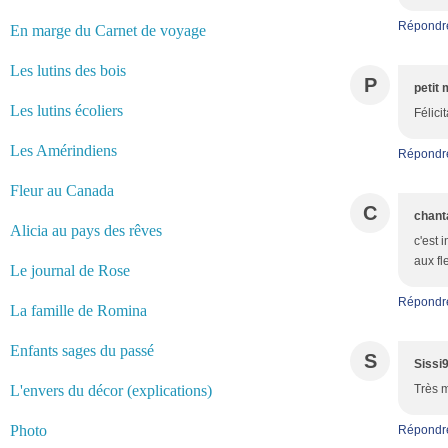
Répondr
En marge du Carnet de voyage
Les lutins des bois
P
petit 
Les lutins écoliers
Félici
Les Amérindiens
Répondr
Fleur au Canada
C
chant
Alicia au pays des rêves
c'est 
aux fl
Le journal de Rose
Répondr
La famille de Romina
Enfants sages du passé
S
Sissi
L'envers du décor (explications)
Très m
Photo
Répondr