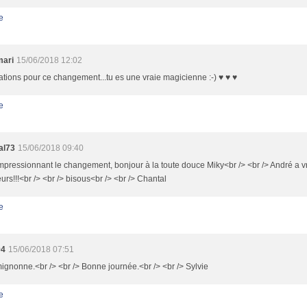
e
mari
15/06/2018 12:02
tations pour ce changement...tu es une vraie magicienne :-) ♥ ♥ ♥
e
al73
15/06/2018 09:40
impressionnant le changement, bonjour à la toute douce Miky<br /> <br /> André a v
eurs!!!<br /> <br /> bisous<br /> <br /> Chantal
e
94
15/06/2018 07:51
ignonne.<br /> <br /> Bonne journée.<br /> <br /> Sylvie
e