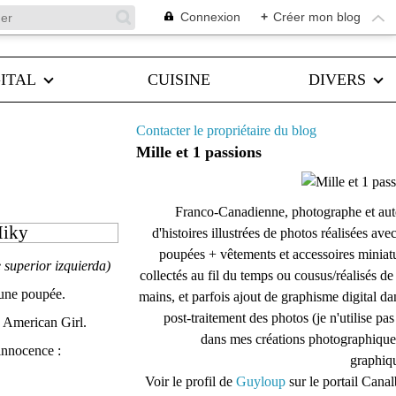
Connexion
+
Créer mon blog
ITAL
CUISINE
DIVERS
Contacter le propriétaire du blog
Mille et 1 passions
Franco-Canadienne, photographe et aut
Miky
d'histoires illustrées de photos réalisées ave
poupées + vêtements et accessoires miniat
e superior izquierda)
collectés au fil du temps ou cousus/réalisés d
'une poupée.
mains, et parfois ajout de graphisme digital da
post-traitement des photos (je n'utilise pas
ge American Girl.
dans mes créations photographique
innocence :
graphiqu
Voir le profil de
Guyloup
sur le portail Cana