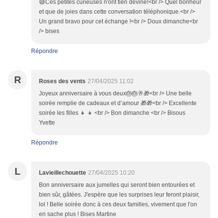
😅Ces petites curieuses n'ont tien deviné!<br /> Quel bonheur
et que de joies dans cette conversation téléphonique.<br />
Un grand bravo pour cet échange !<br /> Doux dimanche<br
/> bises
Répondre
R
Roses des vents
27/04/2025 11:02
Joyeux anniversaire à vous deux🎂🎂🥂🎁<br /> Une belle
soirée remplie de cadeaux et d’amour 🎁🎁<br /> Excellente
soirée les filles 👧 👧 <br /> Bon dimanche <br /> Bisous
Yvette
Répondre
L
Lavieillechouette
27/04/2025 10:20
Bon anniversaire aux jumelles qui seront bien entourées et
bien sûr, gâtées. J'espère que les surprises leur feront plaisir,
lol ! Belle soirée donc à ces deux familles, vivement que l'on
en sache plus ! Bises Martine