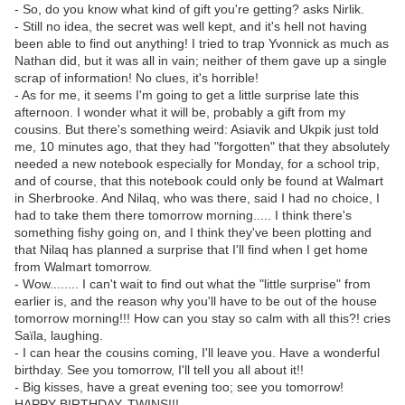
- So, do you know what kind of gift you're getting? asks Nirlik.
- Still no idea, the secret was well kept, and it's hell not having
been able to find out anything! I tried to trap Yvonnick as much as
Nathan did, but it was all in vain; neither of them gave up a single
scrap of information! No clues, it's horrible!
- As for me, it seems I'm going to get a little surprise late this
afternoon. I wonder what it will be, probably a gift from my
cousins. But there's something weird: Asiavik and Ukpik just told
me, 10 minutes ago, that they had "forgotten" that they absolutely
needed a new notebook especially for Monday, for a school trip,
and of course, that this notebook could only be found at Walmart
in Sherbrooke. And Nilaq, who was there, said I had no choice, I
had to take them there tomorrow morning..... I think there's
something fishy going on, and I think they've been plotting and
that Nilaq has planned a surprise that I'll find when I get home
from Walmart tomorrow.
- Wow........ I can't wait to find out what the "little surprise" from
earlier is, and the reason why you'll have to be out of the house
tomorrow morning!!! How can you stay so calm with all this?! cries
Saïla, laughing.
- I can hear the cousins ​​coming, I'll leave you. Have a wonderful
birthday. See you tomorrow, I'll tell you all about it!!
- Big kisses, have a great evening too; see you tomorrow!
HAPPY BIRTHDAY, TWINS!!!