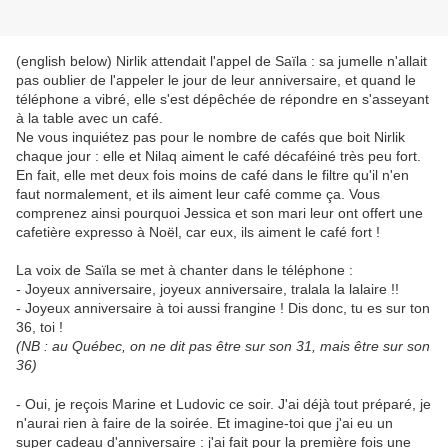
(english below) Nirlik attendait l'appel de Saïla : sa jumelle n'allait
pas oublier de l'appeler le jour de leur anniversaire, et quand le
téléphone a vibré, elle s'est dépêchée de répondre en s'asseyant
à la table avec un café.
Ne vous inquiétez pas pour le nombre de cafés que boit Nirlik
chaque jour : elle et Nilaq aiment le café décaféiné très peu fort.
En fait, elle met deux fois moins de café dans le filtre qu'il n'en
faut normalement, et ils aiment leur café comme ça. Vous
comprenez ainsi pourquoi Jessica et son mari leur ont offert une
cafetière expresso à Noël, car eux, ils aiment le café fort !
La voix de Saïla se met à chanter dans le téléphone :
- Joyeux anniversaire, joyeux anniversaire, tralala la lalaire !!
- Joyeux anniversaire à toi aussi frangine ! Dis donc, tu es sur ton
36, toi !
(NB : au Québec, on ne dit pas être sur son 31, mais être sur son
36)
- Oui, je reçois Marine et Ludovic ce soir. J'ai déjà tout préparé, je
n'aurai rien à faire de la soirée. Et imagine-toi que j'ai eu un
super cadeau d'anniversaire : j'ai fait pour la première fois une