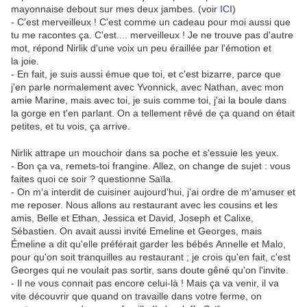
mayonnaise debout sur mes deux jambes. (voir
ICI
)
- C'est merveilleux ! C'est comme un cadeau pour moi aussi que
tu me racontes ça. C'est.... merveilleux ! Je ne trouve pas d'autre
mot, répond Nirlik d'une voix un peu éraillée par l'émotion et
la joie.
- En fait, je suis aussi émue que toi, et c'est bizarre, parce que
j'en parle normalement avec Yvonnick, avec Nathan, avec mon
amie Marine, mais avec toi, je suis comme toi, j'ai la boule dans
la gorge en t'en parlant. On a tellement rêvé de ça quand on était
petites, et tu vois, ça arrive.
Nirlik attrape un mouchoir dans sa poche et s'essuie les yeux.
- Bon ça va, remets-toi frangine. Allez, on change de sujet : vous
faites quoi ce soir ? questionne Saïla.
- On m'a interdit de cuisiner aujourd'hui, j'ai ordre de m'amuser et
me reposer. Nous allons au restaurant avec les cousins et les
amis, Belle et Ethan, Jessica et David, Joseph et Calixe,
Sébastien. On avait aussi invité Emeline et Georges, mais
Émeline a dit qu'elle préférait garder les bébés Annelle et Malo,
pour qu'on soit tranquilles au restaurant ; je crois qu'en fait, c'est
Georges qui ne voulait pas sortir, sans doute gêné qu'on l'invite.
- Il ne vous connait pas encore celui-là ! Mais ça va venir, il va
vite découvrir que quand on travaille dans votre ferme, on