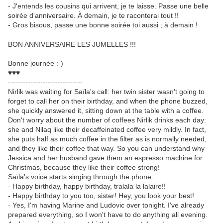
- J'entends les cousins qui arrivent, je te laisse. Passe une belle
soirée d'anniversaire. À demain, je te raconterai tout !!
- Gros bisous, passe une bonne soirée toi aussi ; à demain !
BON ANNIVERSAIRE LES JUMELLES !!!
Bonne journée :-)
♥♥♥
------------------------------
Nirlik was waiting for Saïla's call: her twin sister wasn't going to
forget to call her on their birthday, and when the phone buzzed,
she quickly answered it, sitting down at the table with a coffee.
Don't worry about the number of coffees Nirlik drinks each day:
she and Nilaq like their decaffeinated coffee very mildly. In fact,
she puts half as much coffee in the filter as is normally needed,
and they like their coffee that way. So you can understand why
Jessica and her husband gave them an espresso machine for
Christmas, because they like their coffee strong!
Saïla's voice starts singing through the phone:
- Happy birthday, happy birthday, tralala la lalaire!!
- Happy birthday to you too, sister! Hey, you look your best!
- Yes, I'm having Marine and Ludovic over tonight. I've already
prepared everything, so I won't have to do anything all evening.