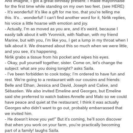
And imagine, I got a great birthday present: I made mayonnaise
for the first time while standing on my own two feet. (see HERE)
- It's wonderful! It's like a gift for me too, that you're telling me
this. It's... wonderful! I can't find another word for it, Nirlik replies,
his voice a little hoarse with emotion and joy.
- Actually, I'm as moved as you are, and it's weird, because I
easily talk about it with Yvonnick, with Nathan, with my friend
Marine, but with you, I'm like you, I get a lump in my throat when I
talk about it. We dreamed about this so much when we were little,
and you see, it's happening.
Nirlik grabs a tissue from his pocket and wipes his eyes.
- Okay, pull yourself together, sister. Come on, let's change the
subject: what are you doing tonight? asks Saïla.
- I've been forbidden to cook today; I'm ordered to have fun and
rest. We're going to a restaurant with our cousins ​​and friends:
Belle and Ethan, Jessica and David, Joseph and Calixe, and
Sébastien. We also invited Emeline and Georges, but Emeline
said she preferred to watch babies Annelle and Malo so we could
have peace and quiet at the restaurant; I think it was actually
Georges who didn't want to go out, probably embarrassed that
we invited him.
- He doesn't know you yet!" But it's coming, he'll soon discover
that when you work on your farm, you're practically becoming
part of a family! laughs Saïla.