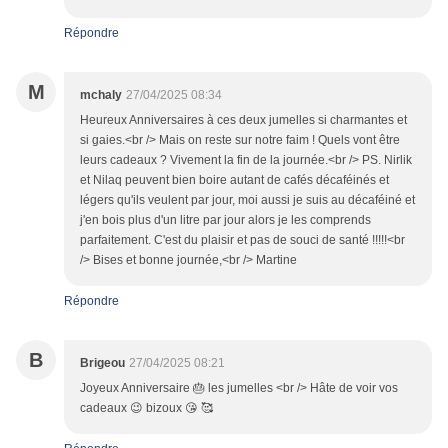
Répondre
M
mchaly
27/04/2025 08:34
Heureux Anniversaires à ces deux jumelles si charmantes et
si gaies.<br /> Mais on reste sur notre faim ! Quels vont être
leurs cadeaux ? Vivement la fin de la journée.<br /> PS. Nirlik
et Nilaq peuvent bien boire autant de cafés décaféinés et
légers qu'ils veulent par jour, moi aussi je suis au décaféiné et
j'en bois plus d'un litre par jour alors je les comprends
parfaitement. C'est du plaisir et pas de souci de santé !!!!!<br
/> Bises et bonne journée,<br /> Martine
Répondre
B
Brigeou
27/04/2025 08:21
Joyeux Anniversaire 🎂 les jumelles <br /> Hâte de voir vos
cadeaux 😉 bizoux 😘 🥰