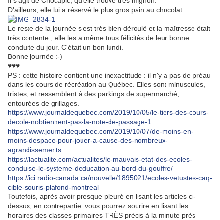
Il s'agit de Chocapic, qu'elle trouve très mignon.
D'ailleurs, elle lui a réservé le plus gros pain au chocolat.
Le reste de la journée s'est très bien déroulé et la maîtresse était
très contente ; elle les a même tous félicités de leur bonne
conduite du jour. C'était un bon lundi.
Bonne journée :-)
♥♥♥
PS : cette histoire contient une inexactitude : il n'y a pas de préau
dans les cours de récréation au Québec. Elles sont minuscules,
tristes, et ressemblent à des parkings de supermarché,
entourées de grillages.
https://www.journaldequebec.com/2019/10/05/le-tiers-des-cours-
decole-nobtiennent-pas-la-note-de-passage-1
https://www.journaldequebec.com/2019/10/07/de-moins-en-
moins-despace-pour-jouer-a-cause-des-nombreux-
agrandissements
https://lactualite.com/actualites/le-mauvais-etat-des-ecoles-
conduise-le-systeme-deducation-au-bord-du-gouffre/
https://ici.radio-canada.ca/nouvelle/1895021/ecoles-vetustes-caq-
cible-souris-plafond-montreal
Toutefois, après avoir presque pleuré en lisant les articles ci-
dessus, en contrepartie, vous pourrez sourire en lisant les
horaires des classes primaires TRÈS précis à la minute près