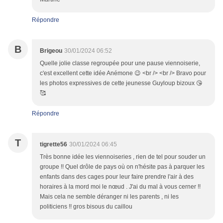
Répondre
B
Brigeou
30/01/2024 06:52
Quelle jolie classe regroupée pour une pause viennoiserie,
c'est excellent cette idée Anémone 😉 <br /> <br /> Bravo pour
les photos expressives de cette jeunesse Guyloup bizoux 😘
🥰
Répondre
T
tigrette56
30/01/2024 06:45
Très bonne idée les viennoiseries , rien de tel pour souder un
groupe !! Quel drôle de pays où on n'hésite pas à parquer les
enfants dans des cages pour leur faire prendre l'air à des
horaires à la mord moi le nœud . J'ai du mal à vous cerner !!
Mais cela ne semble déranger ni les parents , ni les
politiciens !! gros bisous du caillou