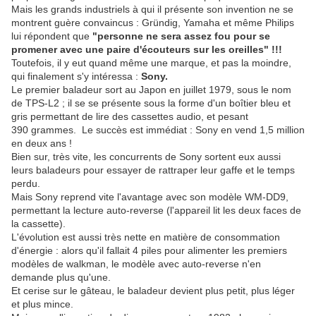
Mais les grands industriels à qui il présente son invention ne se
montrent guère convaincus : Gründig, Yamaha et même Philips
lui répondent que
"personne
ne sera assez fou pour se
promener avec une paire d'écouteurs sur les oreilles" !!!
Toutefois, il y eut quand même une marque, et pas la moindre,
qui finalement s'y intéressa :
Sony.
Le premier baladeur sort au Japon en
juillet 1979, sous le nom
de TPS-L2 ; il se se présente sous la forme d'un boîtier bleu et
gris permettant de lire des cassettes audio, et pesant
390 grammes. Le succès est immédiat : Sony en vend 1,5 million
en deux ans !
Bien sur, très vite, les concurrents de Sony sortent eux aussi
leurs baladeurs pour essayer de rattraper leur gaffe et le temps
perdu.
Mais Sony
reprend vite l'avantage avec son modèle WM-DD9,
permettant
la lecture auto-reverse (l'appareil lit les deux faces de
la cassette).
L'évolution est aussi très nette en matière de consommation
d'énergie : alors qu'il fallait 4 piles pour alimenter les premiers
modèles de walkman, le modèle avec auto-reverse n'en
demande plus qu'une.
Et cerise sur le gâteau, le baladeur devient plus petit, plus léger
et plus mince.