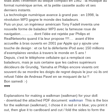
Mais avec l'invention du disque compact en 1982 : la musique au
format numérique arrive, et la petite cassette audio vit ses
derniers instants.
La technologie numérique avance à grand pas : en 1998, la
révolution MP3 gagne le monde des baladeurs.
Puis un jour, un ingénieur américain Tony Fadell inventa une
nouvelle forme de baladeur MP3 avec la fameuse roue de
navigation............. dont l'
idée est rejetée par Philips et
RealNetworks quand il la leur propose !!!!.... avant d'être
accueillie à bras ouverts en 2001 par Apple qui y ajoute une
touche de design : et ce fut la déferlante iPod avec
150 millions
d'exemplaires vendus à travers le monde en 5 ans !
Depuis, c'est le téléphone cellulaire qui a remplacé ces
baladeurs, mais je suis certaine que les cadres supérieurs
décideurs de Grundig, Yamaha et Philips encore vivants ont
souvent du se mordre les doigts de regret depuis le jour où ils ont
refusé l'idée de Andreas Pavel en se moquant de lui !!
Bon samedi :-)
♥♥♥
Explanations for making a walkman (walkman) for your doll:
- download the attached PDF document:
walkman
This is the box
for the walkman (walkman), I chose it in red or in blue; you print it
out, then glue it to cardboard and cut / fold the sides to form the