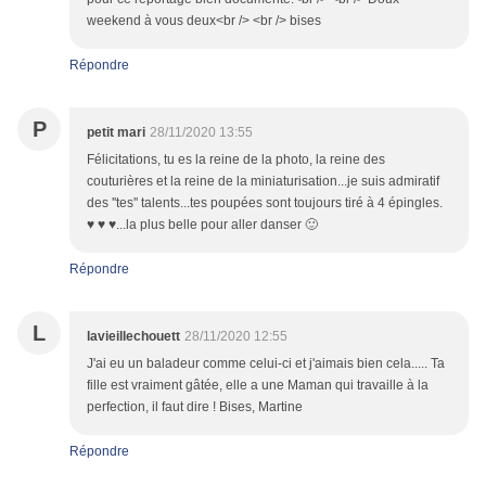
weekend à vous deux<br /> <br /> bises
Répondre
P
petit mari
28/11/2020 13:55
Félicitations, tu es la reine de la photo, la reine des
couturières et la reine de la miniaturisation...je suis admiratif
des ''tes'' talents...tes poupées sont toujours tiré à 4 épingles.
♥ ♥ ♥...la plus belle pour aller danser 🙂
Répondre
L
lavieillechouett
28/11/2020 12:55
J'ai eu un baladeur comme celui-ci et j'aimais bien cela..... Ta
fille est vraiment gâtée, elle a une Maman qui travaille à la
perfection, il faut dire ! Bises, Martine
Répondre