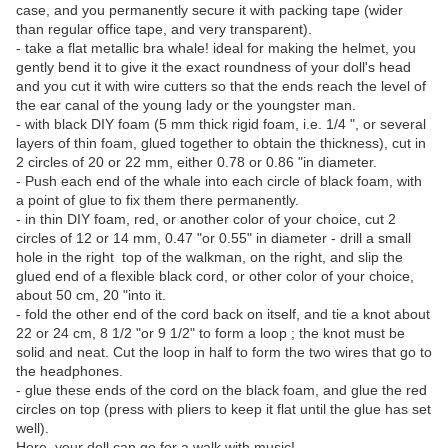
case, and you permanently secure it with packing tape (wider
than regular office tape, and very transparent).
- take a flat metallic bra whale! ideal for making the helmet, you
gently bend it to give it the exact roundness of your doll's head
and you cut it with wire cutters so that the ends reach the level of
the ear canal of the young lady or the youngster man.
- with black DIY foam (5 mm thick rigid foam, i.e. 1/4 ", or several
layers of thin foam, glued together to obtain the thickness), cut in
2 circles of 20 or 22 mm, either 0.78 or 0.86 "in diameter.
- Push each end of the whale into each circle of black foam, with
a point of glue to fix them there permanently.
- in thin DIY foam, red, or another color of your choice, cut 2
circles of 12 or 14 mm, 0.47 "or 0.55" in diameter - drill a small
hole in the right top of the walkman, on the right, and slip the
glued end of a flexible black cord, or other color of your choice,
about 50 cm, 20 "into it.
- fold the other end of the cord back on itself, and tie a knot about
22 or 24 cm, 8 1/2 "or 9 1/2" to form a loop ; the knot must be
solid and neat. Cut the loop in half to form the two wires that go to
the headphones.
- glue these ends of the cord on the black foam, and glue the red
circles on top (press with pliers to keep it flat until the glue has set
well).
Here, your doll can go for a walk with music!