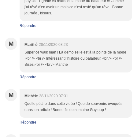
pays de Tigrette va relancer la mode du baladeur !!! Comme
j'ai rêvé d'en avoir un mais ce n'est resté qu'un rêve . Bonne
journée , bisous.
Répondre
M
Marithé
28/11/2020 08:23
Super ce walk man ! La demoiselle est à la pointe de la mode
!<br /> <br /> Intéressant l’histoire du baladeur. <br /> <br />
Bises,<br /> <br /> Marithé
Répondre
M
Michèle
28/11/2020 07:31
Quelle pêche dans cette vidéo ! Que de souvenirs évoqués
dans ton article ! Bonne fin de semaine Guyloup !
Répondre