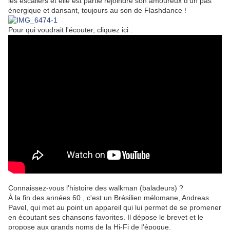
les escaliers et elle est partie rejoindre son amoureux d'un pas
énergique et dansant, toujours au son de Flashdance !
Pour qui voudrait l'écouter, cliquez ici :
Connaissez-vous l'histoire des walkman (baladeurs) ?
À la f
in des années 60 , c'est un Brésilien mélomane, Andreas
Pavel, qui met au point un appareil qui lui permet de se promener
en écoutant ses chansons favorites. Il dépose le brevet et le
propose aux grands noms de la Hi-Fi de l'époque.