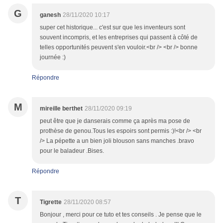
G
ganesh
28/11/2020 10:17
super cet historique... c'est sur que les inventeurs sont
souvent incompris, et les entreprises qui passent à côté de
telles opportunités peuvent s'en vouloir.<br /> <br /> bonne
journée :)
Répondre
M
mireille berthet
28/11/2020 09:19
peut être que je danserais comme ça après ma pose de
prothèse de genou.Tous les espoirs sont permis :)!<br /> <br
/> La pépette a un bien joli blouson sans manches .bravo
pour le baladeur .Bises.
Répondre
T
Tigrette
28/11/2020 08:57
Bonjour , merci pour ce tuto et tes conseils . Je pense que le