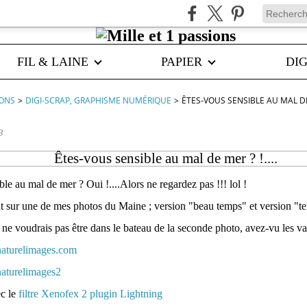
FIL & LAINE
PAPIER
DIG
IONS
>
DIGI-SCRAP, GRAPHISME NUMÉRIQUE
>
ÊTES-VOUS SENSIBLE AU MAL DE M
3
Êtes-vous sensible au mal de mer ? !....
le au mal de mer ? Oui !....Alors ne regardez pas !!! lol !
 sur une de mes photos du Maine ; version "beau temps" et version "t
 ne voudrais pas être dans le bateau de la seconde photo, avez-vu les va
ec le
filtre Xenofex 2 plugin Lightning