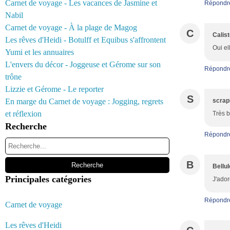
Carnet de voyage - Les vacances de Jasmine et
Répondr
Nabil
Carnet de voyage - À la plage de Magog
C
Calis
Les rêves d'Heidi - Botulff et Equibus s'affrontent
Oui el
Yumi et les annuaires
L'envers du décor - Joggeuse et Gérome sur son
Répondr
trône
Lizzie et Gérome - Le reporter
S
En marge du Carnet de voyage : Jogging, regrets
scrap
et réflexion
Très b
Recherche
Répondr
B
Bellul
Principales catégories
J'ador
Répondr
Carnet de voyage
Les rêves d'Heidi