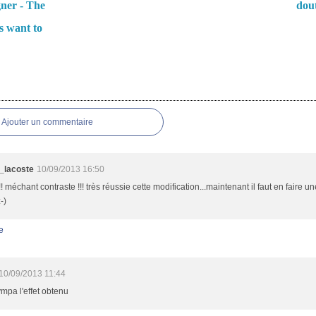
gner - The
dou
s want to
es
Ajouter un commentaire
_lacoste
10/09/2013 16:50
!! méchant contraste !!! très réussie cette modification...maintenant il faut en faire 
:-)
e
10/09/2013 11:44
ympa l'effet obtenu