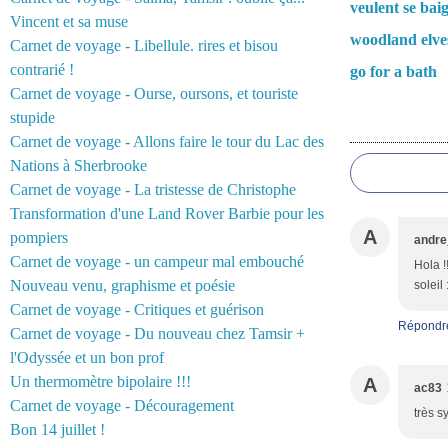
veulent se bai
Vincent et sa muse
woodland elve
Carnet de voyage - Libellule. rires et bisou
contrarié !
go for a bath
Carnet de voyage - Ourse, oursons, et touriste
stupide
Commentair
Carnet de voyage - Allons faire le tour du Lac des
Nations à Sherbrooke
Carnet de voyage - La tristesse de Christophe
Transformation d'une Land Rover Barbie pour les
A
pompiers
andre
Carnet de voyage - un campeur mal embouché
Hola !
Nouveau venu, graphisme et poésie
soleil 
Carnet de voyage - Critiques et guérison
Répondr
Carnet de voyage - Du nouveau chez Tamsir +
l'Odyssée et un bon prof
Un thermomètre bipolaire !!!
A
ac83
Carnet de voyage - Découragement
très s
Bon 14 juillet !