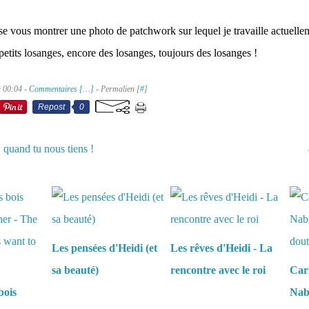
e vous montrer une photo de patchwork sur lequel je travaille actuellem
petits losanges, encore des losanges, toujours des losanges !
à 00:04 -
Commentaires [
…
]
- Permalien [
#
]
Repost
0
quand tu nous tiens !
aussi :
Les pensées d'Heidi (et
Les rêves d'Heidi - La
sa beauté)
rencontre avec le roi
Carn
bois
Nabi