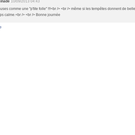
inade
10/09/2013 04:43
muses comme une "p'tite folle" !!!<br /> <br /> même si les tempêtes donnent de bell
ps calme.<br /> <br /> Bonne journée
e