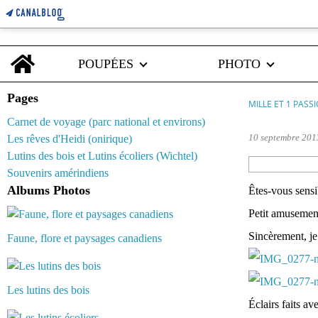
Home
POUPÉES
PHOTO
Pages
MILLE ET 1 PASS
Carnet de voyage (parc national et environs)
10 septembre 201
Les rêves d'Heidi (onirique)
Lutins des bois et Lutins écoliers (Wichtel)
Souvenirs amérindiens
Albums Photos
Êtes-vous sensib
Petit amusement
Sincèrement, je
Faune, flore et paysages canadiens
Les lutins des bois
Éclairs faits av