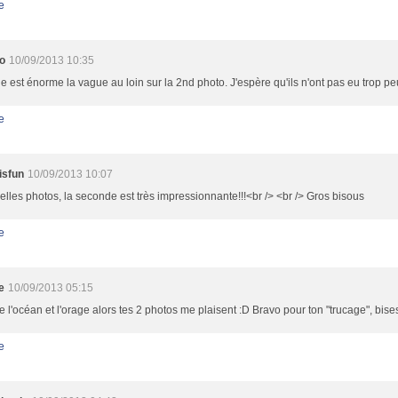
e
to
10/09/2013 10:35
le est énorme la vague au loin sur la 2nd photo. J'espère qu'ils n'ont pas eu trop peu
e
isfun
10/09/2013 10:07
elles photos, la seconde est très impressionnante!!!<br /> <br /> Gros bisous
e
e
10/09/2013 05:15
e l'océan et l'orage alors tes 2 photos me plaisent :D Bravo pour ton "trucage", bise
e