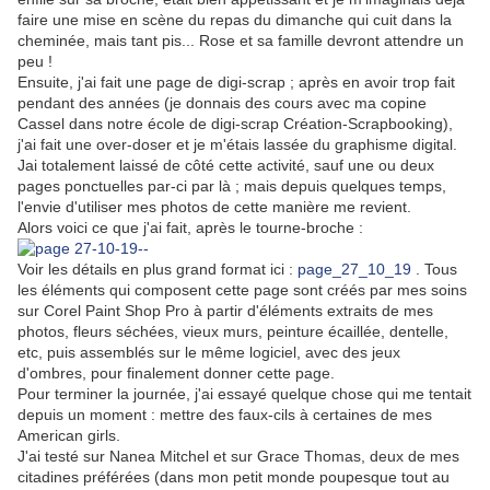
faire une mise en scène du repas du dimanche qui cuit dans la
cheminée, mais tant pis... Rose et sa famille devront attendre un
peu !
Ensuite, j'ai fait une page de digi-scrap ; après en avoir trop fait
pendant des années (je donnais des cours avec ma copine
Cassel dans notre école de digi-scrap Création-Scrapbooking),
j'ai fait une over-doser et je m'étais lassée du graphisme digital.
Jai totalement laissé de côté cette activité, sauf une ou deux
pages ponctuelles par-ci par là ; mais depuis quelques temps,
l'envie d'utiliser mes photos de cette manière me revient.
Alors voici ce que j'ai fait, après le tourne-broche :
Voir les détails en plus grand format ici :
page_27_10_19
. Tous
les éléments qui composent cette page sont créés par mes soins
sur Corel Paint Shop Pro à partir d'éléments extraits de mes
photos, fleurs séchées, vieux murs, peinture écaillée, dentelle,
etc, puis assemblés sur le même logiciel, avec des jeux
d'ombres, pour finalement donner cette page.
Pour terminer la journée, j'ai essayé quelque chose qui me tentait
depuis un moment : mettre des faux-cils à certaines de mes
American girls.
J'ai testé sur Nanea Mitchel et sur Grace Thomas, deux de mes
citadines préférées (dans mon petit monde poupesque tout au