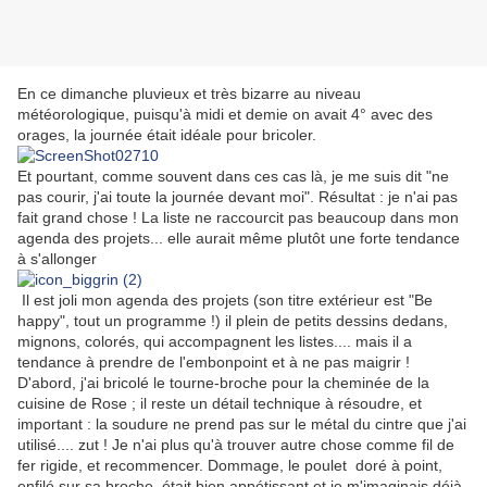
En ce dimanche pluvieux et très bizarre au niveau
météorologique, puisqu'à midi et demie on avait 4° avec des
orages, la journée était idéale pour bricoler.
Et pourtant, comme souvent dans ces cas là, je me suis dit "ne
pas courir, j'ai toute la journée devant moi". Résultat : je n'ai pas
fait grand chose ! La liste ne raccourcit pas beaucoup dans mon
agenda des projets... elle aurait même plutôt une forte tendance
à s'allonger
Il est joli mon agenda des projets (son titre extérieur est "Be
happy", tout un programme !) il plein de petits dessins dedans,
mignons, colorés, qui accompagnent les listes.... mais il a
tendance à prendre de l'embonpoint et à ne pas maigrir !
D'abord, j'ai bricolé le tourne-broche pour la cheminée de la
cuisine de Rose ; il reste un détail technique à résoudre, et
important : la soudure ne prend pas sur le métal du cintre que j'ai
utilisé.... zut ! Je n'ai plus qu'à trouver autre chose comme fil de
fer rigide, et recommencer. Dommage, le poulet doré à point,
enfilé sur sa broche, était bien appétissant et je m'imaginais déjà