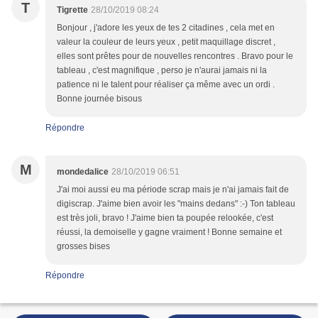
T
Tigrette
28/10/2019 08:24
Bonjour , j'adore les yeux de tes 2 citadines , cela met en
valeur la couleur de leurs yeux , petit maquillage discret ,
elles sont prêtes pour de nouvelles rencontres . Bravo pour le
tableau , c'est magnifique , perso je n'aurai jamais ni la
patience ni le talent pour réaliser ça même avec un ordi .
Bonne journée bisous
Répondre
M
mondedalice
28/10/2019 06:51
J'ai moi aussi eu ma période scrap mais je n'ai jamais fait de
digiscrap. J'aime bien avoir les "mains dedans" :-) Ton tableau
est très joli, bravo ! J'aime bien ta poupée relookée, c'est
réussi, la demoiselle y gagne vraiment ! Bonne semaine et
grosses bises
Répondre