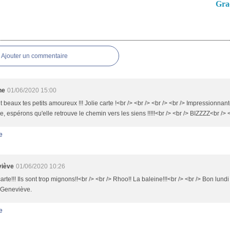
Gra
es
Ajouter un commentaire
ne
01/06/2020 15:00
nt beaux tes petits amoureux !!! Jolie carte !<br /> <br /> <br /> <br /> Impressionnan
e, espérons qu'elle retrouve le chemin vers les siens !!!!!<br /> <br /> BIZZZZ<br /> 
e
iève
01/06/2020 10:26
carte!!! Ils sont trop mignons!!<br /> <br /> Rhoo!! La baleine!!!<br /> <br /> Bon lund
 Geneviève.
e