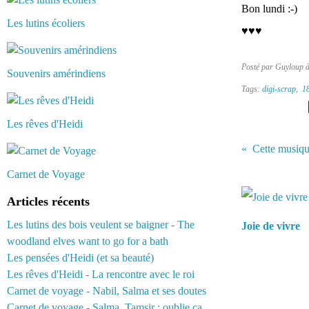
Bon lundi :-)
Les lutins écoliers
♥♥♥
Posté par Guyloup 
Souvenirs amérindiens
Tags:
digi-scrap
,
18
Les rêves d'Heidi
Cette musiqu
Carnet de Voyage
Vous aimerez 
Articles récents
Les lutins des bois veulent se baigner - The
Joie de vivre
woodland elves want to go for a bath
Les pensées d'Heidi (et sa beauté)
Les rêves d'Heidi - La rencontre avec le roi
Carnet de voyage - Nabil, Salma et ses doutes
Carnet de voyage - Salma, Tamsir : oublie ça...