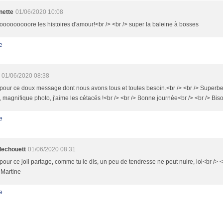
nette
01/06/2020 10:08
ooooooooore les histoires d'amour!<br /> <br /> super la baleine à bosses
e
01/06/2020 08:38
pour ce doux message dont nous avons tous et toutes besoin.<br /> <br /> Superbe
 magnifique photo, j'aime les cétacés !<br /> <br /> Bonne journée<br /> <br /> Bis
e
llechouett
01/06/2020 08:31
pour ce joli partage, comme tu le dis, un peu de tendresse ne peut nuire, lol<br /> <
 Martine
e