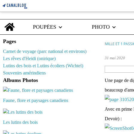
Home
POUPÉES
PHOTO
Pages
MILLE ET 1 PASS
Carnet de voyage (parc national et environs)
31 mai 2020
Les rêves d'Heidi (onirique)
Lutins des bois et Lutins écoliers (Wichtel)
Souvenirs amérindiens
Albums Photos
Une page de dig
beaucoup d'amou
Faune, flore et paysages canadiens
Avec en prime l
Devoir) :
Les lutins des bois