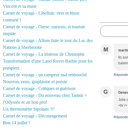
Vincent et sa muse
Carnet de voyage - Libellule. rires et bisou
Commentair
contrarié !
Carnet de voyage - Ourse, oursons, et touriste
stupide
Carnet de voyage - Allons faire le tour du Lac des
Nations à Sherbrooke
M
marti
Carnet de voyage - La tristesse de Christophe
Ils so
Transformation d'une Land Rover Barbie pour les
balein
pompiers
Carnet de voyage - un campeur mal embouché
Répondr
Nouveau venu, graphisme et poésie
Carnet de voyage - Critiques et guérison
G
Genev
Carnet de voyage - Du nouveau chez Tamsir +
Jolie 
l'Odyssée et un bon prof
<br />
Un thermomètre bipolaire !!!
Carnet de voyage - Découragement
Répondr
Bon 14 juillet !