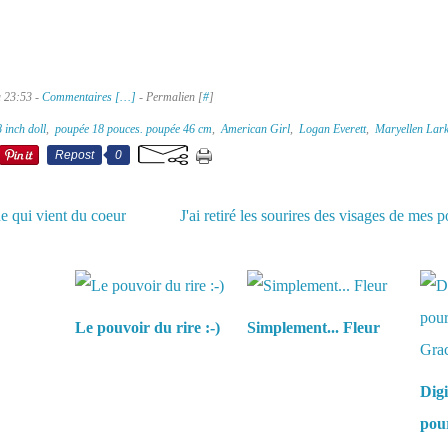
à 23:53 -
Commentaires [
…
]
- Permalien [
#
]
 inch doll
,
poupée 18 pouces. poupée 46 cm
,
American Girl
,
Logan Everett
,
Maryellen Lark
Repost
0
e qui vient du coeur
J'ai retiré les sourires des visages de mes p
aussi :
Le pouvoir du rire :-)
Simplement... Fleur
Digi
pou