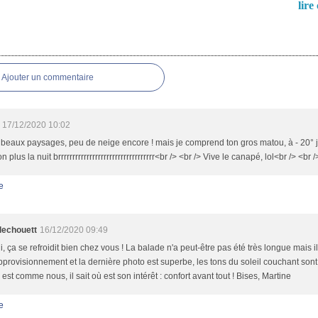
lire 
es
Ajouter un commentaire
17/12/2020 10:02
beaux paysages, peu de neige encore ! mais je comprend ton gros matou, à - 20° 
 plus la nuit brrrrrrrrrrrrrrrrrrrrrrrrrrrrrrrrrr<br /> <br /> Vive le canapé, lol<br /> <br 
e
llechouett
16/12/2020 09:49
i, ça se refroidit bien chez vous ! La balade n'a peut-être pas été très longue mais il
pprovisionnement et la dernière photo est superbe, les tons du soleil couchant sont
est comme nous, il sait où est son intérêt : confort avant tout ! Bises, Martine
e