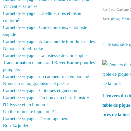
Vincent et sa muse
Posté par Guyloup 
Carnet de voyage - Libellule. rires et bisou
Tags:
photo
,
Mont 
contrarié !
Carnet de voyage - Ourse, oursons, et touriste
stupide
Carnet de voyage - Allons faire le tour du Lac des
Je suis sûre
Nations à Sherbrooke
Carnet de voyage - La tristesse de Christophe
Vous aimerez 
Transformation d'une Land Rover Barbie pour les
pompiers
Carnet de voyage - un campeur mal embouché
Nouveau venu, graphisme et poésie
Carnet de voyage - Critiques et guérison
L'envers du d
Carnet de voyage - Du nouveau chez Tamsir +
l'Odyssée et un bon prof
table de pique
Un thermomètre bipolaire !!!
près de la forê
Carnet de voyage - Découragement
Bon 14 juillet !