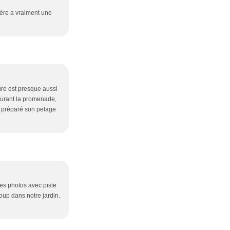
ière a vraiment une
ure est presque aussi
 durant la promenade,
it préparé son pelage
des photos avec piste
coup dans notre jardin.