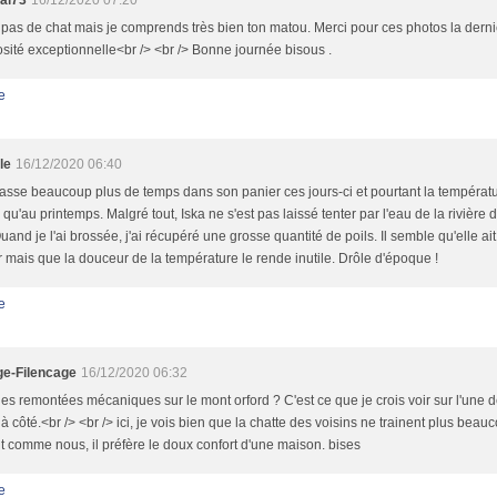
al73
16/12/2020 07:20
i pas de chat mais je comprends très bien ton matou. Merci pour ces photos la dern
sité exceptionnelle<br /> <br /> Bonne journée bisous .
e
le
16/12/2020 06:40
asse beaucoup plus de temps dans son panier ces jours-ci et pourtant la températ
qu'au printemps. Malgré tout, Iska ne s'est pas laissé tenter par l'eau de la rivière
Quand je l'ai brossée, j'ai récupéré une grosse quantité de poils. Il semble qu'elle a
r mais que la douceur de la température le rende inutile. Drôle d'époque !
e
e-Filencage
16/12/2020 06:32
 des remontées mécaniques sur le mont orford ? C'est ce que je crois voir sur l'une 
 à côté.<br /> <br /> ici, je vois bien que la chatte des voisins ne trainent plus beau
nt comme nous, il préfère le doux confort d'une maison. bises
e