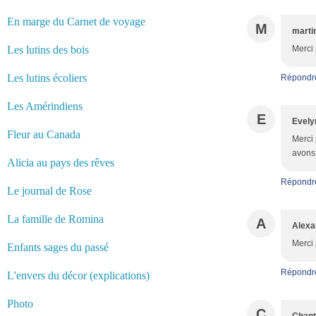
En marge du Carnet de voyage
M
marti
Les lutins des bois
Merci 
Les lutins écoliers
Répondr
Les Amérindiens
E
Evely
Fleur au Canada
Merci 
avons 
Alicia au pays des rêves
Répondr
Le journal de Rose
La famille de Romina
A
Alexa
Merci 
Enfants sages du passé
Répondr
L'envers du décor (explications)
Photo
C