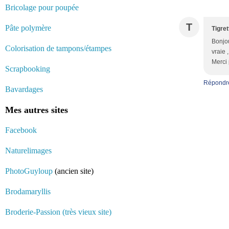
Bricolage pour poupée
T
Pâte polymère
Tigret
Bonjou
Colorisation de tampons/étampes
vraie 
Merci 
Scrapbooking
Répondr
Bavardages
Mes autres sites
Facebook
Naturelimages
PhotoGuyloup
(ancien site)
Brodamaryllis
Broderie-Passion (très vieux site)