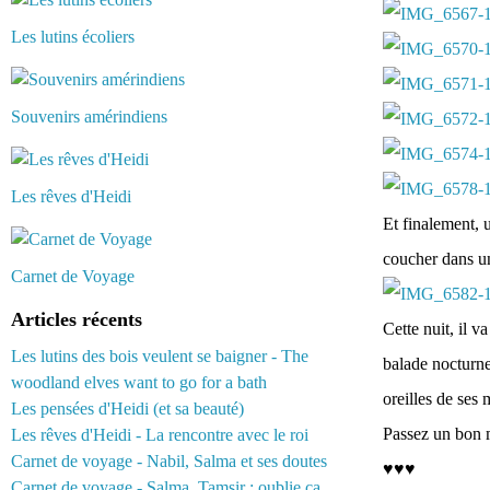
Les lutins écoliers
Souvenirs amérindiens
Les rêves d'Heidi
Et finalement, u
coucher dans un
Carnet de Voyage
Articles récents
Cette nuit, il v
Les lutins des bois veulent se baigner - The
balade nocturne
woodland elves want to go for a bath
oreilles de ses
Les pensées d'Heidi (et sa beauté)
Passez un bon m
Les rêves d'Heidi - La rencontre avec le roi
Carnet de voyage - Nabil, Salma et ses doutes
♥♥♥
Carnet de voyage - Salma, Tamsir : oublie ça...