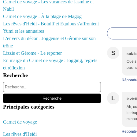
Carnet de voyage - Les vacances de Jasmine et
Nabil
Carnet de voyage - À la plage de Magog
Commentair
Les rêves d'Heidi - Botulff et Equibus s'affrontent
Yumi et les annuaires
L'envers du décor - Joggeuse et Gérome sur son
trône
S
Lizzie et Gérome - Le reporter
soizic
En marge du Carnet de voyage : Jogging, regrets
Quels 
et réflexion
pas non
Recherche
Répondr
L
laviei
Principales catégories
Ah, ou
le réa
minou 
Carnet de voyage
Répondr
Les rêves d'Heidi