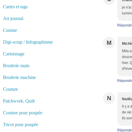
Chant
Cartes et tags
je n'a
lumino
Art journal
Répondr
Cuisine
Digi-scrap / Infographisme
M
Michè
Mila p
Cartonnage
douce 
hier. 
Broderie main
d'hive
Broderie machine
Répondr
Couture
N
Nadèg
Patchwork, Quilt
Il y a
Couture pour poupée
de ski
Ils so
Tricot pour poupée
Répondr