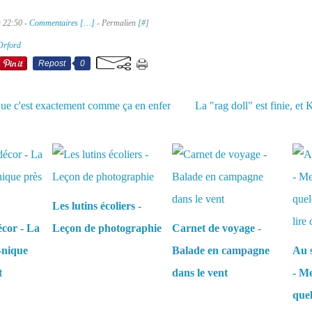
à 22:50 -
Commentaires [
…
]
- Permalien [
#
]
Orford
Repost
0
 que c'est exactement comme ça en enfer
La "rag doll" est finie, et 
aussi :
Les lutins écoliers -
écor - La
Leçon de photographie
Carnet de voyage -
-nique
Balade en campagne
Au s
t
dans le vent
- Me
que