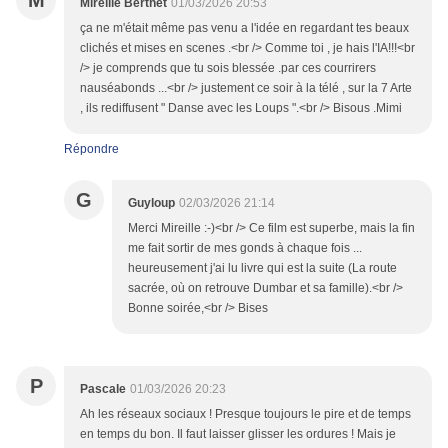
M
Mireille Berthet
01/03/2026 20:53
ça ne m'était même pas venu a l'idée en regardant tes beaux
clichés et mises en scenes .<br /> Comme toi , je hais l'IA!!!<br
/> je comprends que tu sois blessée .par ces courrirers
nauséabonds ...<br /> justement ce soir à la télé , sur la 7 Arte
, ils rediffusent " Danse avec les Loups ".<br /> Bisous .Mimi
Répondre
G
Guyloup
02/03/2026 21:14
Merci Mireille :-)<br /> Ce film est superbe, mais la fin
me fait sortir de mes gonds à chaque fois ...
heureusement j'ai lu livre qui est la suite (La route
sacrée, où on retrouve Dumbar et sa famille).<br />
Bonne soirée,<br /> Bises
P
Pascale
01/03/2026 20:23
Ah les réseaux sociaux ! Presque toujours le pire et de temps
en temps du bon. Il faut laisser glisser les ordures ! Mais je