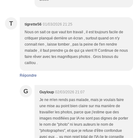
T
tigrette56
01/03/2026 21:25
Nous on sait ce que vaut ton travail , il est toujours facile de
critiquer planqué derrière un écran , surtout quand on n'y
connait rien , laisse tomber , pas la peine de t'en rendre
malade , il faut prendre ça de qui ça vient !!! Continue de nous
faire rêver avec tes magnifiques photos . Gros bisous du
caillou .
Répondre
G
Guyloup
02/03/2026 21:07
Je ne m'en rends pas malade, mais je voulais faire
une mise au point bien claire sur ma manière de
travailler les photos, parce que j'estime que des
images modifiées par IA ne sont pas dignes de porter
le nom de "photo" ni leurs auteurs le nom de
"photographes", et que je refuse d'être confondue
avec eux ... vu mon rejet total de l'IA (je te conseille