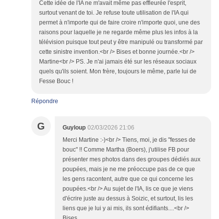
Cette idée de l'IA ne m'avait même pas effleurée l'esprit,
surtout venant de toi. Je refuse toute utilisation de l'IA qui
permet à n'importe qui de faire croire n'importe quoi, une des
raisons pour laquelle je ne regarde même plus les infos à la
télévision puisque tout peut y être manipulé ou transformé par
cette sinistre invention.<br /> Bises et bonne journée.<br />
Martine<br /> PS. Je n'ai jamais été sur les réseaux sociaux
quels qu'ils soient. Mon frère, toujours le même, parle lui de
Fesse Bouc !
Répondre
G
Guyloup
02/03/2026 21:06
Merci Martine :-)<br /> Tiens, moi, je dis "fesses de
bouc" !! Comme Martha (Boers), j'utilise FB pour
présenter mes photos dans des groupes dédiés aux
poupées, mais je ne me préoccupe pas de ce que
les gens racontent, autre que ce qui concerne les
poupées.<br /> Au sujet de l'IA, lis ce que je viens
d'écrire juste au dessus à Soizic, et surtout, lis les
liens que je lui y ai mis, ils sont édifiants....<br />
Bises