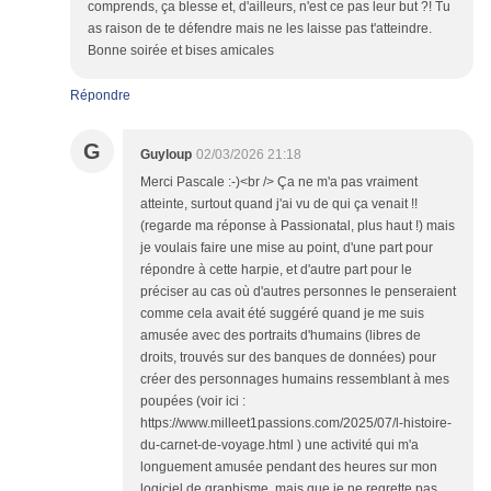
comprends, ça blesse et, d'ailleurs, n'est ce pas leur but ?! Tu
as raison de te défendre mais ne les laisse pas t'atteindre.
Bonne soirée et bises amicales
Répondre
G
Guyloup
02/03/2026 21:18
Merci Pascale :-)<br /> Ça ne m'a pas vraiment
atteinte, surtout quand j'ai vu de qui ça venait !!
(regarde ma réponse à Passionatal, plus haut !) mais
je voulais faire une mise au point, d'une part pour
répondre à cette harpie, et d'autre part pour le
préciser au cas où d'autres personnes le penseraient
comme cela avait été suggéré quand je me suis
amusée avec des portraits d'humains (libres de
droits, trouvés sur des banques de données) pour
créer des personnages humains ressemblant à mes
poupées (voir ici :
https://www.milleet1passions.com/2025/07/l-histoire-
du-carnet-de-voyage.html ) une activité qui m'a
longuement amusée pendant des heures sur mon
logiciel de graphisme, mais que je ne regrette pas