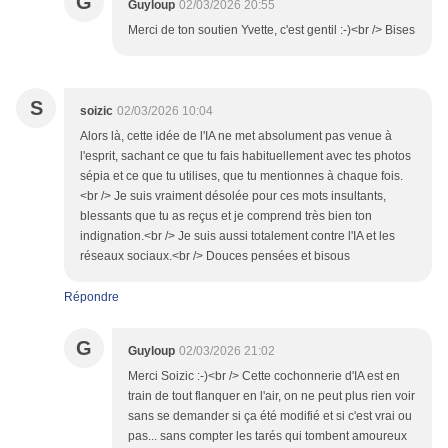
G
Guyloup
02/03/2026 20:55
Merci de ton soutien Yvette, c'est gentil :-)<br /> Bises
S
soizic
02/03/2026 10:04
Alors là, cette idée de l'IA ne met absolument pas venue à
l'esprit, sachant ce que tu fais habituellement avec tes photos
sépia et ce que tu utilises, que tu mentionnes à chaque fois.
<br /> Je suis vraiment désolée pour ces mots insultants,
blessants que tu as reçus et je comprend très bien ton
indignation.<br /> Je suis aussi totalement contre l'IA et les
réseaux sociaux.<br /> Douces pensées et bisous
Répondre
G
Guyloup
02/03/2026 21:02
Merci Soizic :-)<br /> Cette cochonnerie d'IA est en
train de tout flanquer en l'air, on ne peut plus rien voir
sans se demander si ça été modifié et si c'est vrai ou
pas... sans compter les tarés qui tombent amoureux