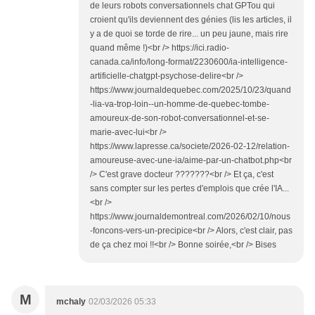
de leurs robots conversationnels chat GPTou qui
croient qu'ils deviennent des génies (lis les articles, il
y a de quoi se torde de rire... un peu jaune, mais rire
quand même !)<br /> https://ici.radio-
canada.ca/info/long-format/2230600/ia-intelligence-
artificielle-chatgpt-psychose-delire<br />
https://www.journaldequebec.com/2025/10/23/quand
-lia-va-trop-loin--un-homme-de-quebec-tombe-
amoureux-de-son-robot-conversationnel-et-se-
marie-avec-lui<br />
https://www.lapresse.ca/societe/2026-02-12/relation-
amoureuse-avec-une-ia/aime-par-un-chatbot.php<br
/> C'est grave docteur ???????<br /> Et ça, c'est
sans compter sur les pertes d'emplois que crée l'IA...
<br />
https://www.journaldemontreal.com/2026/02/10/nous
-foncons-vers-un-precipice<br /> Alors, c'est clair, pas
de ça chez moi !!<br /> Bonne soirée,<br /> Bises
M
mchaly
02/03/2026 05:33