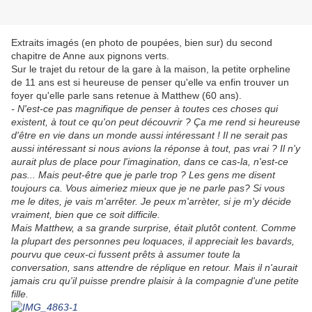
Extraits imagés (en photo de poupées, bien sur) du second
chapitre de Anne aux pignons verts.
Sur le trajet du retour de la gare à la maison, la petite orpheline
de 11 ans est si heureuse de penser qu'elle va enfin trouver un
foyer qu'elle parle sans retenue à Matthew (60 ans).
- N'est-ce pas magniﬁque de penser à toutes ces choses qui
existent, à tout ce qu'on peut découvrir ? Ça me rend si heureuse
d'être en vie dans un monde aussi intéressant ! Il ne serait pas
aussi intéressant si nous avions la réponse à tout, pas vrai ? Il n'y
aurait plus de place pour l'imagination, dans ce cas-la, n'est-ce
pas... Mais peut-être que je parle trop ? Les gens me disent
toujours ca. Vous aimeriez mieux que je ne parle pas? Si vous
me le dites, je vais m'arrêter. Je peux m'arrèter, si je m'y décide
vraiment, bien que ce soit difficile.
Mais Matthew, a sa grande surprise, était plutôt content. Comme
la plupart des personnes peu loquaces, il appreciait les bavards,
pourvu que ceux-ci fussent prêts à assumer toute la
conversation, sans attendre de réplique en retour. Mais il n'aurait
jamais cru qu'il puisse prendre plaisir à la compagnie d'une petite
fille.