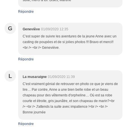
suite, merci à toi. Bises, Martine
Répondre
G
Geneviève
01/09/2020 12:35
C'est super de suivre les aventures de la jeune Anne avec un
casting de poupées et de si jolies photos !!! Bravo et merci!!
<br /> <br /> Geneviève.
Répondre
L
La musaraigne
01/09/2020 11:39
C'est vraiment génial de retrouver en photo ce que je viens de
lire.... Par contre, Anne a une bien belle robe et un beau
chapeau pour des vêtements d'orpheline.... Où est sa robe
courte et étroite, gris jaunâtre, et son chapeau de marin?<br
/> <br /> J'attends la suite avec impatience !<br /> <br />
Bonne journée
Répondre