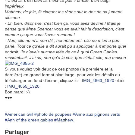
- C'est la, c'est bien là, n'est-ce pas ? fit-elle, d'un doigt
impérieux.
Matthew, de joie, fit claquer les rênes sur le dos de sa jument
alezane.
- Eh bien, disons-le, c'est bien ça, vous avez deviné ! Mais je
pense que Mme Spencer vous en avait fait la description, c'est
comme ça que vous l'avez reconnu !
- Non, elle ne m'a rien dit ; honnêtement, elle ne m'en a pas
parlé. Tout ce qu'elle a dit aurait pu s'appliquer à n'importe quel
endroit. Je n'avais aucune idée de ce à quoi Green Gables
ressemblait. J'ai su, rien qu'a la voir, que c'était elle, ma maison.
Si vous voulez voir deux de ces photos (la première et la
dernière) en grand format plan large, pour voir les détails ou
télécharger en fond d'écran, cliquez ici :
IMG_4863_1920
et ici
:
IMG_4855_1920
Bon mardi :-)
♥♥♥
#American Girl
#photo de poupées
#Anne aux pignons verts
#Ann of the green gables
#Matthew.
Partager