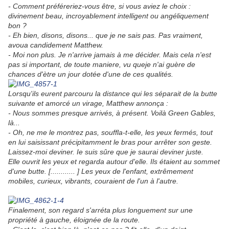
- Comment préféreriez-vous être, si vous aviez le choix :
divinement beau, incroyablement intelligent ou angéliquement
bon ?
- Eh bien, disons, disons... que je ne sais pas. Pas vraiment,
avoua candidement Matthew.
- Moi non plus. Je n'arrive jamais à me décider. Mais cela n'est
pas si important, de
toute maniere, vu queje n'ai guère de
chances d'ètre un jour dotée d'une de ces qualités.
Lorsqu'ils eurent parcouru la distance qui les séparait de la butte
suivante et amorcé un virage, Matthew annonça :
- Nous sommes presque arrivés, à présent. Voilà Green Gables,
là...
- Oh, ne me le montrez pas, souffla-t-elle, les yeux fermés, tout
en lui saisissant précipitamment le bras pour arrêter son geste.
Laissez-moi deviner. Ie suis sûre que je
saurai deviner juste.
Elle ouvrit les yeux et regarda autour d'elle. Ils étaient au sommet
d'une butte. [............ ] Les yeux de l'enfant, extrêmement
mobiles, curieux, vibrants, couraient de l'un à l'autre.
Finalement, son regard s'arréta plus longuement sur une
propriété à gauche, éloignée de la route.