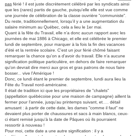
pas
férié ! il est juste discrètement célébré par les syndicats ainsi
que les (rares) partis de gauche, puisqu'elle elle est vue comme
une journée de célébration de la classe ouvrière "communiste".
Du reste, traditionnellement, lorsqu’il y a une augmentation du
salaire minimum au Québec, cela a lieu le 1er mai.
Quant à la fête du Travail, elle n’a donc aucun rapport avec les
journées de mai 1886 à Chicago, et elle est célébrée le premier
lundi de septembre, pour marquer à la fois la fin des vacances
d’été et la rentrée scolaire. C'est un jour férié chômé faisant
remarquer la chance qu'on a d'avoir du travail. Elle n’a aucune
signification politique particulière, en dehors de faire remarquer
qu'on devrait dire merci aux gros et gras patrons de nous faire
bosser... vive l'Amérique !
Donc, ce lundi étant le premier de septembre, lundi aura lieu la
Fête du Travail nord-américaine.
Il était de tradition ici que les propriétaires de "chalets"
(appellation québécoise pour une maison de campagne) aillent la
fermer pour l'année, jusqu'au printemps suivant, et..... détail
amusant : à partir de cette date, les dames "comme il faut" ne
devaient plus porter de chaussures et sacs à main blancs, ceux-
ci étant remisé jusqu'à la date de Pâques où ils pourraient
ressortir à nouveau !
Pour moi, cette date a une autre signification : il y a