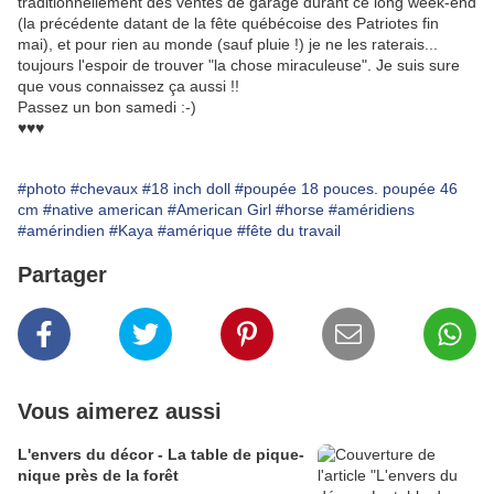
traditionnellement des ventes de garage durant ce long week-end
(la précédente datant de la fête québécoise des Patriotes fin
mai), et pour rien au monde (sauf pluie !) je ne les raterais...
toujours l'espoir de trouver "la chose miraculeuse". Je suis sure
que vous connaissez ça aussi !!
Passez un bon samedi :-)
♥♥♥
#photo
#chevaux
#18 inch doll
#poupée 18 pouces. poupée 46
cm
#native american
#American Girl
#horse
#améridiens
#amérindien
#Kaya
#amérique
#fête du travail
Partager
Vous aimerez aussi
L'envers du décor - La table de pique-
nique près de la forêt