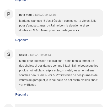
Répondre
P
petit mari
31/08/2019 12:16
Madame s'amuse !!! c'est très bien comme ça, la vie est faite
pour s'amuser...aussi :-) J'aime bein la deuxième et son
double en N & B Merci pour ces partages ♥ ♥ ♥
Répondre
S
soizic
31/08/2019 09:43
Merci pour toutes tes explications, j'aime bien la fermeture
des chalets et des dames comme il faut ! j'aime beaucoup les
photos noir et blanc, sépia et façon métal, tes amérindiens
sont très beaux.<br /> <br /> Profites bien de ces journées de
ventes de garage et je te souhaite de belles trouvailles.<br />
<br /> Bisous
Répondre