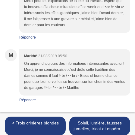
Merci pour les explications de la fête du travail! J'espère que
tu trouveras "la chose miraculeuse" ce week-end.<br /> <br />
Intéressants les effets graphiques: j'aime bien l'avant-dernier,
il me fait penser à une gravure sur métal et j'aime bien de
dernier pour les couleurs.
Répondre
M
Marithé
31/08/2019 05:50
On apprend toujours des informations intéressantes avec toi !
Merci, je ne connaissais et c’est drôle cette tradition des
dames comme il faut !<br /> <br /> Bises et bonne chance
pour que les merveilles se trouvent sur ton chemin des ventes
de garages !!!<br /> <br /> Marithé
Répondre
< Trois crinières blondes
Soleil, lumière, fausses
jumelles, tricot et espéranto
>