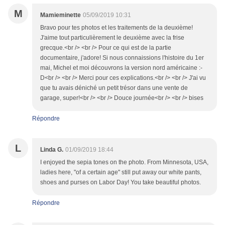
M
Mamieminette
05/09/2019 10:31
Bravo pour tes photos et les traitements de la deuxième!
J'aime tout particulièrement le deuxième avec la frise
grecque.<br /> <br /> Pour ce qui est de la partie
documentaire, j'adore! Si nous connaissions l'histoire du 1er
mai, Michel et moi découvrons la version nord américaine :-
D<br /> <br /> Merci pour ces explications.<br /> <br /> J'ai vu
que tu avais déniché un petit trésor dans une vente de
garage, super!<br /> <br /> Douce journée<br /> <br /> bises
Répondre
L
Linda G.
01/09/2019 18:44
I enjoyed the sepia tones on the photo. From Minnesota, USA,
ladies here, "of a certain age" still put away our white pants,
shoes and purses on Labor Day! You take beautiful photos.
Répondre