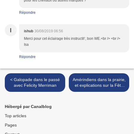
pour les chevaux ou autres marques ?
Répondre
I
ishub
30/08/2019 06:56
Merci pour cet éclairage très instructif ; bon WE.<br /> <br />
Isa
Répondre
< Galopade dans le passé
Amérindiens dans la prairie,
avec Felicity Merriman
et explications sur la Fête
du Travail nord-américaine
(1er lundi de septembre) >
Hébergé par Canalblog
Top articles
Pages