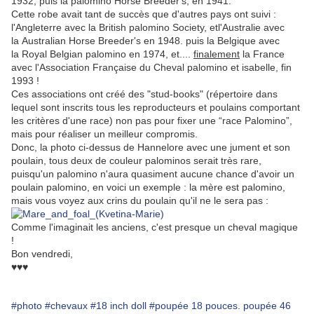
1932, puis la palomino Horse Breeder's, en 1941.
Cette robe avait tant de succès que d'autres pays ont suivi :
l'Angleterre avec la
British palomino Society, etl'Australie avec
la
Australian Horse Breeder's en 1948. puis la Belgique avec
la
Royal Belgian palomino en 1974, et....
finalement
la France
avec l
'Association Française du Cheval palomino et isabelle, fin
1993 !
Ces associations ont créé des "stud-books" (
répertoire dans
lequel sont inscrits tous les reproducteurs et poulains comportant
les critères d'une race)
non pas pour fixer une “race Palomino”,
mais pour réaliser un meilleur compromis.
Donc, la photo ci-dessus de Hannelore avec une jument et son
poulain, tous deux de couleur palominos serait très rare,
puisqu'un palomino n'aura quasiment aucune chance d'avoir un
poulain palomino, en voici un exemple : la mère est palomino,
mais vous voyez aux crins du poulain qu'il ne le sera pas :
Comme l'imaginait les anciens, c'est presque un cheval magique
!
Bon vendredi,
♥♥♥
#photo
#chevaux
#18 inch doll
#poupée 18 pouces. poupée 46