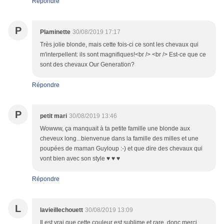
Répondre
P
Plaminette
30/08/2019 17:17
Très jolie blonde, mais cette fois-ci ce sont les chevaux qui
m'interpellent: ils sont magnifiques!<br /> <br /> Est-ce que ce
sont des chevaux Our Generation?
Répondre
P
petit mari
30/08/2019 13:46
Wowww, ça manquait à ta petite famille une blonde aux
cheveux long...bienvenue dans la famille des milles et une
poupées de maman Guyloup :-) et que dire des chevaux qui
vont bien avec son style ♥ ♥ ♥
Répondre
L
lavieillechouett
30/08/2019 13:09
Il est vrai que cette couleur est sublime et rare, donc merci