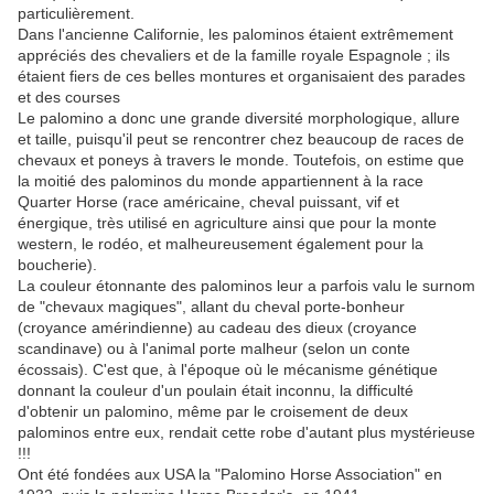
particulièrement.
Dans l'ancienne Californie, les palominos étaient extrêmement
appréciés des chevaliers et de la famille royale Espagnole ; ils
étaient fiers de ces belles montures et organisaient des parades
et des courses
Le palomino a donc une grande diversité morphologique, allure
et taille, puisqu'il
peut se rencontrer chez beaucoup de races de
chevaux et poneys
à travers le monde. Toutefois,
on estime que
la moitié des palominos du monde appartiennent à la race
Quarter Horse (race américaine,
cheval puissant, vif et
énergique, très utilisé en agriculture ainsi que pour la monte
western, le rodéo, et malheureusement également pour la
boucherie).
La couleur étonnante des palominos leur a parfois valu le surnom
de "chevaux magiques"
, allant du cheval porte-bonheur
(croyance amérindienne) au cadeau des dieux (croyance
scandinave) ou à l'animal porte malheur
(selon un conte
écossais)
. C'est que, à l'époque où le mécanisme génétique
donnant la couleur d'un poulain était inconnu, la difficulté
d'obtenir un palomino, même par le croisement de deux
palominos entre eux, rendait cette robe d'autant plus mystérieuse
!!!
Ont été fondées aux USA la "Palomino Horse Association" en