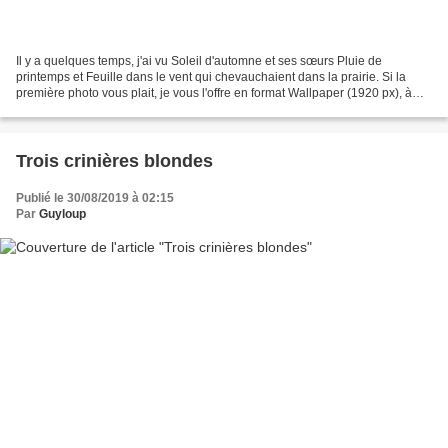
Il y a quelques temps, j'ai vu Soleil d'automne et ses sœurs Pluie de
printemps et Feuille dans le vent qui chevauchaient dans la prairie. Si la
première photo vous plait, je vous l'offre en format Wallpaper (1920 px), à
voir ou télécharger ici : IMG_6008_1920...
Trois crinières blondes
Publié le 30/08/2019 à 02:15
Par
Guyloup