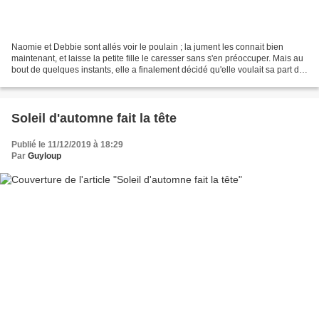
Naomie et Debbie sont allés voir le poulain ; la jument les connait bien
maintenant, et laisse la petite fille le caresser sans s'en préoccuper. Mais au
bout de quelques instants, elle a finalement décidé qu'elle voulait sa part de
câlins aussi, et elle...
Soleil d'automne fait la tête
Publié le 11/12/2019 à 18:29
Par
Guyloup