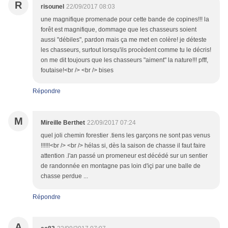
R
risounel
22/09/2017 08:03
une magnifique promenade pour cette bande de copines!!! la
forêt est magnifique, dommage que les chasseurs soient
aussi "débiles", pardon mais ça me met en colère! je déteste
les chasseurs, surtout lorsqu'ils procèdent comme tu le décris!
on me dit toujours que les chasseurs "aiment" la nature!!! pfff,
foutaise!<br /> <br /> bises
Répondre
M
Mireille Berthet
22/09/2017 07:24
quel joli chemin forestier .tiens les garçons ne sont pas venus
!!!!!!<br /> <br /> hélas si, dès la saison de chasse il faut faire
attention .l'an passé un promeneur est décédé sur un sentier
de randonnée en montagne pas loin d'içi par une balle de
chasse perdue ...
Répondre
A