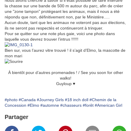
Nous avons cherché à savoir si il était possible de faire interdire
la chasse sur une bande de 500 m autour du parc, afin de créer
une "zone tampon" protégeant les animaux, mais il nous a été
répondu que non, définitivement non, par le Ministère.....
Aucun doute, tant que les animaux ne voteront pas aux élections,
ils ne seront pas respectés et continueront à trinquer.
Pour se quitter sur une note plus gaie, voici une photo dans
laquelle vous devrez trouver l’intrus !!!!!!
Bien sur, vous l’aurez vitre trouvé ! il s’agit d’Elmo, la mascotte de
mon mari
À bientôt pour d’autres promenades ! / See you soon for other
walks!
Guyloup ♥
#photo
#Canada
#Journey Girls
#18 inch doll
#Chemin de la
Concession
#Elmo
#automne
#chasseurs
#forêt
#American Girl
Partager