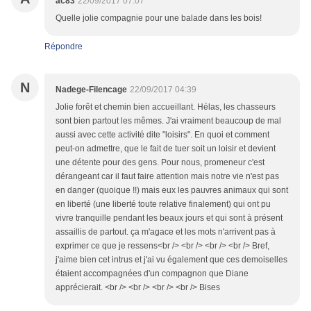
ac83
22/09/2017 07:07
Quelle jolie compagnie pour une balade dans les bois!
Répondre
N
Nadege-Filencage
22/09/2017 04:39
Jolie forêt et chemin bien accueillant. Hélas, les chasseurs
sont bien partout les mêmes. J'ai vraiment beaucoup de mal
aussi avec cette activité dite "loisirs". En quoi et comment
peut-on admettre, que le fait de tuer soit un loisir et devient
une détente pour des gens. Pour nous, promeneur c'est
dérangeant car il faut faire attention mais notre vie n'est pas
en danger (quoique !!) mais eux les pauvres animaux qui sont
en liberté (une liberté toute relative finalement) qui ont pu
vivre tranquille pendant les beaux jours et qui sont à présent
assaillis de partout. ça m'agace et les mots n'arrivent pas à
exprimer ce que je ressens<br /> <br /> <br /> <br /> Bref,
j'aime bien cet intrus et j'ai vu également que ces demoiselles
étaient accompagnées d'un compagnon que Diane
apprécierait. <br /> <br /> <br /> <br /> Bises