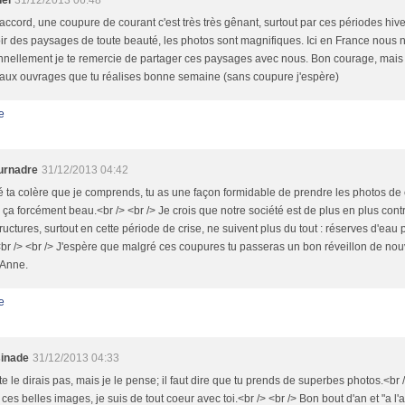
nel
31/12/2013 06:48
accord, une coupure de courant c'est très très gênant, surtout par ces périodes hiv
oir des paysages de toute beauté, les photos sont magnifiques. Ici en France nous n
nellement je te remercie de partager ces paysages avec nous. Bon courage, mais t
eaux ouvrages que tu réalises bonne semaine (sans coupure j'espère)
e
urnadre
31/12/2013 04:42
 ta colère que je comprends, tu as une façon formidable de prendre les photos de 
 ça forcément beau.<br /> <br /> Je crois que notre société est de plus en plus contr
tructures, surtout en cette période de crise, ne suivent plus du tout : réserves d'eau 
 <br /> <br /> J'espère que malgré ces coupures tu passeras un bon réveillon de nou
 Anne.
e
inade
31/12/2013 04:33
te le dirais pas, mais je le pense; il faut dire que tu prends de superbes photos.<br 
 ces belles images, je suis de tout coeur avec toi.<br /> <br /> Bon bout d'an et "a l