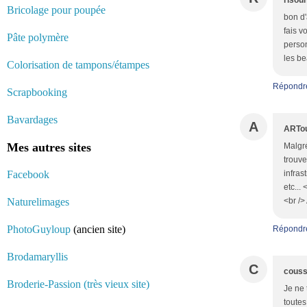
risou
Bricolage pour poupée
bon d'
fais v
Pâte polymère
person
les b
Colorisation de tampons/étampes
Répondr
Scrapbooking
Bavardages
A
ARTo
Mes autres sites
Malgré
trouve
Facebook
infras
etc...
Naturelimages
<br />
PhotoGuyloup
(ancien site)
Répondr
Brodamaryllis
C
couss
Broderie-Passion (très vieux site)
Je ne 
toutes