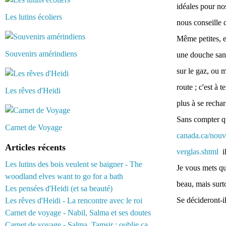
idéales pour no
Les lutins écoliers
nous conseille c
Même petites, e
Souvenirs amérindiens
une douche sans
sur le gaz, ou m
route ; c'est à
Les rêves d'Heidi
plus à se recha
Sans compter qu
Carnet de Voyage
canada.ca/nouv
Articles récents
verglas.shtml
il
Les lutins des bois veulent se baigner - The
Je vous mets qu
woodland elves want to go for a bath
beau, mais surto
Les pensées d'Heidi (et sa beauté)
Se décideront-il
Les rêves d'Heidi - La rencontre avec le roi
Carnet de voyage - Nabil, Salma et ses doutes
Carnet de voyage - Salma, Tamsir : oublie ça...