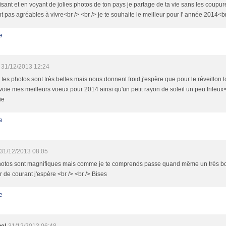
lisant et en voyant de jolies photos de ton pays je partage de ta vie sans les coupur
t pas agréables à vivre<br /> <br /> je te souhaite le meilleur pour l' année 2014<br
e
31/12/2013 12:24
 tes photos sont très belles mais nous donnent froid,j'espère que pour le réveillon 
nvoie mes meilleurs voeux pour 2014 ainsi qu'un petit rayon de soleil un peu frileux<
ie
e
31/12/2013 08:05
hotos sont magnifiques mais comme je te comprends passe quand même un très bo
 de courant j'espère <br /> <br /> Bises
e