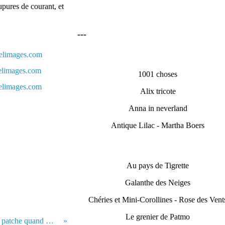
pures de courant, et
---
1001 choses
Alix tricote
Anna in neverland
Antique Lilac - Martha Boers
Au pays de Tigrette
Galanthe des Neiges
Chéries et Mini-Corollines - Rose des Vent
Le grenier de Patmo
♥ Météo et coupures de courant ou pas, je patche quand même ! ♥