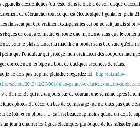
s appareils électroniques (du reste, dans le blabla de son disque d'acc
arrément de débrancher tout ce qui est électronique ! génial en plein 21e
lles finissent par être vraiment exaspérantes car on ne sait jamais si on
 risques de coupure, mettre en route une mijoteuse sans que le contenu
ême, pour le plaisir, lancer la machine à broder sans être sure qu'elle ne
 tel point que l'onduleur qui protège mon ordinateur des coupures intemp
rger correctement et bipe au bout de quelques secondes de relais.
e je ne dois pas trop me plaindre : regardez ici :
http://ici.radio-
elles/societe/2013/12/29/001-bilan-pannes-electricite-ontario-quebec-
 y a du monde qui n'a toujours pas de courant
une semaine après la tem
elques photos du décor en bas de ce message (ne me dites pas que c'est b
ut de loin et en photo ..... ça l'est beaucoup moins quand on doit le sup
s un jour à enterrer les lignes électriques plutôt que de les rafistoler sans