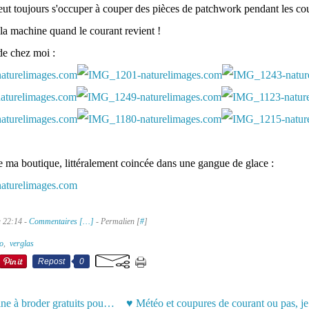
ut toujours s'occuper à couper des pièces de patchwork pendant les cou
 la machine quand le courant revient !
de chez moi :
de ma boutique, littéralement coincée dans une gangue de glace :
à 22:14 -
Commentaires [
…
]
- Permalien [
#
]
o
,
verglas
Repost
0
Motifs machine à broder gratuits pour Noêl