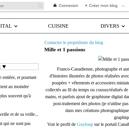
Connexion
+
Créer mon blog
ITAL
CUISINE
DIVERS
Contacter le propriétaire du blog
Mille et 1 passions
t ♥
Franco-Canadienne, photographe et aut
d'histoires illustrées de photos réalisées ave
entière, et pourtant
poupées + vêtements et accessoires miniat
mbent au moindre
collectés au fil du temps ou cousus/réalisés d
 plus souvent qu'à
mains, et parfois ajout de graphisme digital da
post-traitement des photos (je n'utilise pas
dans mes créations photographique
ille et de sa veille...
graphiqu
nt qui ne sont pas
Voir le profil de
Guyloup
sur le portail Cana