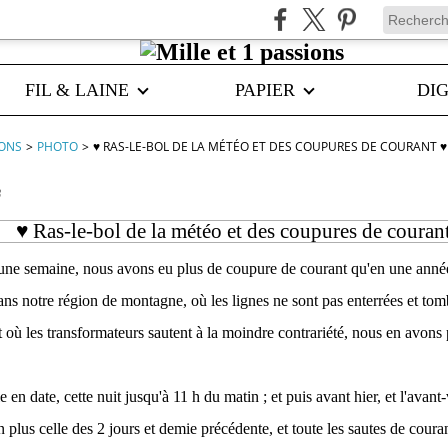
FIL & LAINE
PAPIER
DIG
IONS
>
PHOTO
>
♥ RAS-LE-BOL DE LA MÉTÉO ET DES COUPURES DE COURANT ♥
3
♥ Ras-le-bol de la météo et des coupures de couran
une semaine, nous avons eu plus de coupure de courant qu'en une année 
ans notre région de montagne, où les lignes ne sont pas enterrées et to
t où les transformateurs sautent à la moindre contrariété, nous en avons
en date, cette nuit jusqu'à 11 h du matin ; et puis avant hier, et l'avant-ve
 plus celle des 2 jours et demie précédente, et toute les sautes de coura