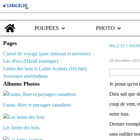
Home
POUPÉES
PHOTO
Pages
MILLE ET 1 PASS
Carnet de voyage (parc national et environs)
30 décembre 201
Les rêves d'Heidi (onirique)
Lutins des bois et Lutins écoliers (Wichtel)
Souvenirs amérindiens
Albums Photos
Je pense qu'en 
Dieu sait que d
coup de vent, e
Faune, flore et paysages canadiens
notre tour.
Dernier exemple 
Les lutins des bois
sans oublier non