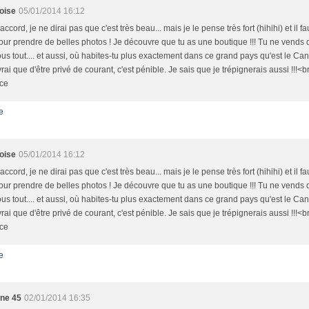
oise
05/01/2014 16:12
accord, je ne dirai pas que c'est très beau... mais je le pense très fort (hihihi) et il fa
our prendre de belles photos ! Je découvre que tu as une boutique !!! Tu ne vends 
us tout.... et aussi, où habites-tu plus exactement dans ce grand pays qu'est le Can
vrai que d'être privé de courant, c'est pénible. Je sais que je trépignerais aussi !!!<b
ace
e
oise
05/01/2014 16:12
accord, je ne dirai pas que c'est très beau... mais je le pense très fort (hihihi) et il fa
our prendre de belles photos ! Je découvre que tu as une boutique !!! Tu ne vends 
us tout.... et aussi, où habites-tu plus exactement dans ce grand pays qu'est le Can
vrai que d'être privé de courant, c'est pénible. Je sais que je trépignerais aussi !!!<b
ace
e
yne 45
02/01/2014 16:35