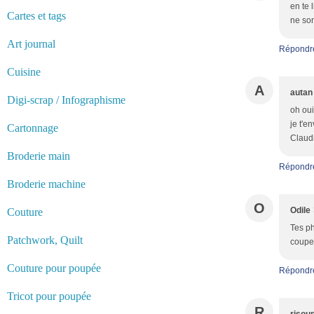
en te 
Cartes et tags
ne son
Art journal
Répondr
Cuisine
A
autan
Digi-scrap / Infographisme
oh oui
je t'e
Cartonnage
Claud
Broderie main
Répondr
Broderie machine
O
Odile
Couture
Tes p
Patchwork, Quilt
couper
Couture pour poupée
Répondr
Tricot pour poupée
R