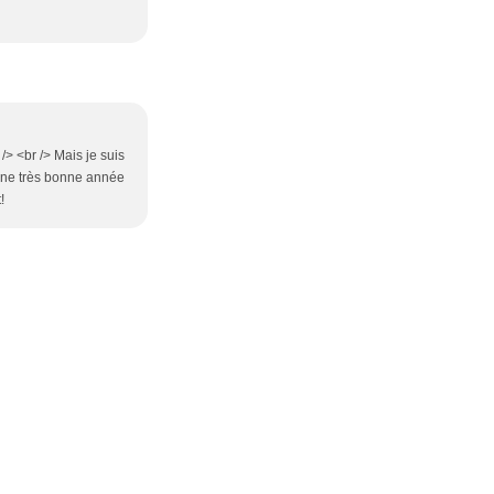
/> <br /> Mais je suis
e une très bonne année
!