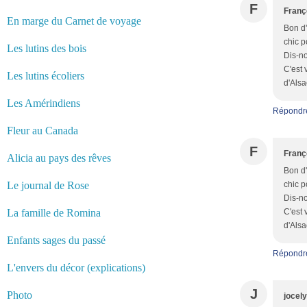
F
Franç
En marge du Carnet de voyage
Bon d'
chic p
Les lutins des bois
Dis-no
C'est 
Les lutins écoliers
d'Als
Les Amérindiens
Répondr
Fleur au Canada
F
Franç
Alicia au pays des rêves
Bon d'
Le journal de Rose
chic p
Dis-no
La famille de Romina
C'est 
d'Als
Enfants sages du passé
Répondr
L'envers du décor (explications)
J
Photo
jocel