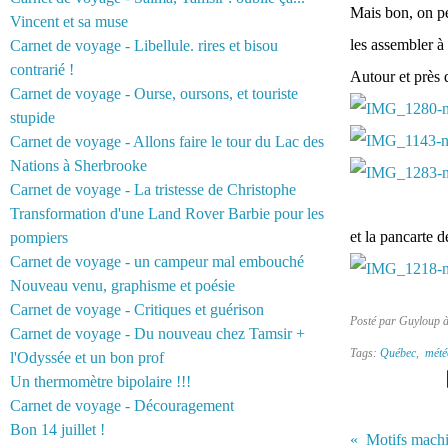
Mais bon, on pe
Vincent et sa muse
les assembler à
Carnet de voyage - Libellule. rires et bisou
contrarié !
Autour et près 
Carnet de voyage - Ourse, oursons, et touriste
stupide
Carnet de voyage - Allons faire le tour du Lac des
Nations à Sherbrooke
Carnet de voyage - La tristesse de Christophe
Transformation d'une Land Rover Barbie pour les
et la pancarte 
pompiers
Carnet de voyage - un campeur mal embouché
Nouveau venu, graphisme et poésie
Carnet de voyage - Critiques et guérison
Posté par Guyloup 
Carnet de voyage - Du nouveau chez Tamsir +
Tags:
Québec
,
mété
l'Odyssée et un bon prof
Un thermomètre bipolaire !!!
Carnet de voyage - Découragement
Bon 14 juillet !