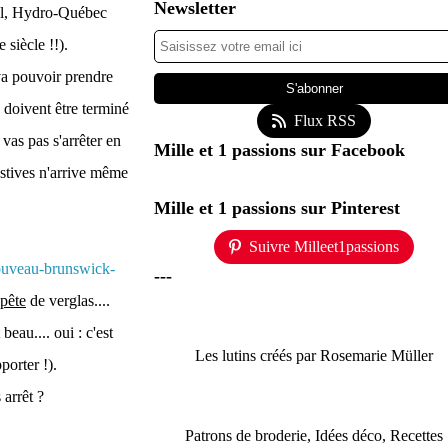
Newsletter
ueil, Hydro-Québec
 siècle !!).
 va pouvoir prendre
 doivent être terminé
Flux RSS
 vas pas s'arrêter en
Mille et 1 passions sur Facebook
estives n'arrive même
Mille et 1 passions sur Pinterest
Suivre Milleet1passions
nouveau-brunswick-
---
pête
de verglas....
eau.... oui : c'est
Les lutins créés par Rosemarie Müller
porter !).
 arrêt ?
Patrons de broderie, Idées déco, Recettes