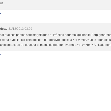
ous
e
dette
31/12/2013 03:29
vrai que ces photos sont magnifiques et irréelles pour moi qui habite Perpignan!<br 
t coeur avec toi car cela doit être dur de vivre tout cela.<br /> <br /> Je te souhait
vec beaucoup de douceur et moins de rigueur hivernale.<br /> <br /> Amicalement
e