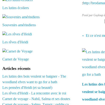
:
http://brodama
Les lutins écoliers
Posté par Guyloup 
Souvenirs amérindiens
Et ce n'est 
Les rêves d'Heidi
Vous aimerez 
Carnet de Voyage
Articles récents
Les lutins des bois veulent se baigner - The
woodland elves want to go for a bath
Les lutins des 
Les pensées d'Heidi (et sa beauté)
veulent se bai
Les rêves d'Heidi - La rencontre avec le roi
Carnet de voyage - Nabil, Salma et ses doutes
woodland elve
Carnet de voyage - Salma, Tamsir : oublie ça...