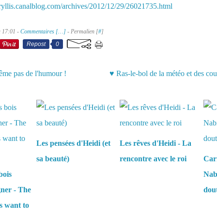
ryllis.canalblog.com/archives/2012/12/29/26021735.html
à 17:01 -
Commentaires [
…
]
- Permalien [
#
]
Repost
0
même pas de l'humour !
♥ Ras-le-bol de la météo et des co
aussi :
Les pensées d'Heidi (et
Les rêves d'Heidi - La
sa beauté)
rencontre avec le roi
Carn
bois
Nabi
gner - The
dou
s want to