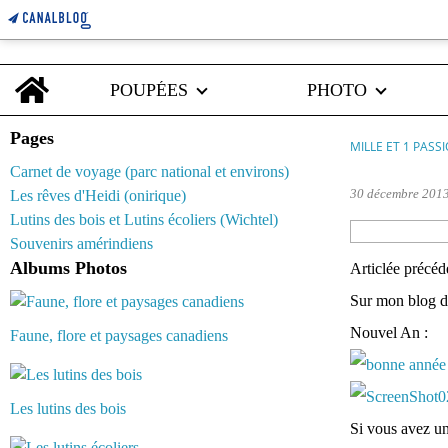
Home
POUPÉES
PHOTO
Pages
MILLE ET 1 PASS
Carnet de voyage (parc national et environs)
30 décembre 201
Les rêves d'Heidi (onirique)
Lutins des bois et Lutins écoliers (Wichtel)
Souvenirs amérindiens
Albums Photos
Articlée précé
Sur mon blog de
Nouvel An :
Faune, flore et paysages canadiens
Les lutins des bois
Si vous avez un