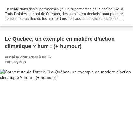
En vente dans des supermarchés (ici un supermarché de la chaîne IGA, à
Trois-Pistoles au nord de Québec), des sacs " zéro déchets" pour prendre
les légumes au lieu de les mettre dans les sacs en plastiques (toujours
offerts) .... MAIS ...... des sacs...
Le Québec, un exemple en matière d’action
climatique ? hum ! (+ humour)
Publié le 22/01/2020 à 00:32
Par
Guyloup