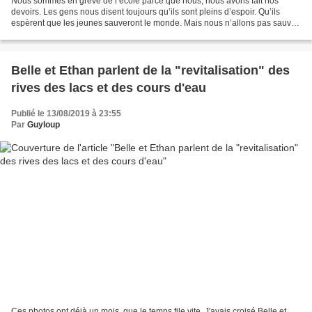
Nous sommes en grève de l’école parce que nous, nous avons fait nos
devoirs. Les gens nous disent toujours qu’ils sont pleins d’espoir. Qu’ils
espèrent que les jeunes sauveront le monde. Mais nous n’allons pas sauver
le monde. Il ne reste pas suffisamment...
Belle et Ethan parlent de la "revitalisation" des
rives des lacs et des cours d'eau
Publié le 13/08/2019 à 23:55
Par
Guyloup
Ces photos ont déjà un mois, que le temps file vite. J'avais croisé Belle et