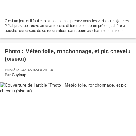
C'est un jeu, et il faut choisir son camp : prenez-vous les verts ou les jaunes
? J'ai presque trouvé amusante cette différence entre un pré en jachère à
gauche, qui essaie de se reconstituer, par rapport au champ de maïs de
droite, qui a été tellement...
Photo : Météo folle, ronchonnage, et pic chevelu
(oiseau)
Publié le 24/04/2024 à 20:54
Par
Guyloup