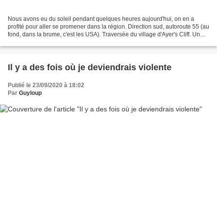
Nous avons eu du soleil pendant quelques heures aujourd'hui, on en a
profité pour aller se promener dans la région. Direction sud, autoroute 55 (au
fond, dans la brume, c'est les USA). Traversée du village d'Ayer's Cliff. Un
village nord-américain comme...
Il y a des fois où je deviendrais violente
Publié le 23/09/2020 à 18:02
Par
Guyloup