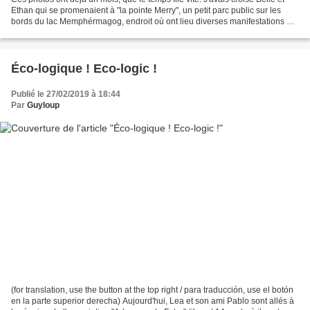
Ethan qui se promenaient à "la pointe Merry", un petit parc public sur les
bords du lac Memphérmagog, endroit où ont lieu diverses manifestations et
expositions au fil des mois....
Éco-logique ! Eco-logic !
Publié le 27/02/2019 à 18:44
Par
Guyloup
(for translation, use the button at the top right / para traducción, use el botón
en la parte superior derecha) Aujourd'hui, Lea et son ami Pablo sont allés à