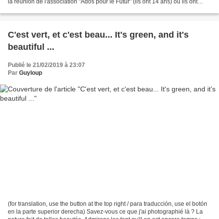
la réunion de l'association "Ados pour le Futur" (ils ont 14 ans) où ils ont
préparé leurs pancartes...
C'est vert, et c'est beau... It's green, and it's
beautiful ...
Publié le 21/02/2019 à 23:07
Par
Guyloup
(for translation, use the button at the top right / para traducción, use el botón
en la parte superior derecha) Savez-vous ce que j'ai photographié là ? La