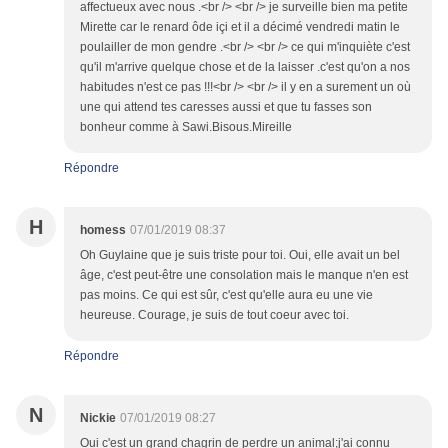
affectueux avec nous .<br /> <br /> je surveille bien ma petite
Mirette car le renard ôde içi et il a décimé vendredi matin le
poulailler de mon gendre .<br /> <br /> ce qui m'inquiète c'est
qu'il m'arrive quelque chose et de la laisser .c'est qu'on a nos
habitudes n'est ce pas !!!<br /> <br /> il y en a surement un où
une qui attend tes caresses aussi et que tu fasses son
bonheur comme à Sawi.Bisous.Mireille
Répondre
H
homess
07/01/2019 08:37
Oh Guylaine que je suis triste pour toi. Oui, elle avait un bel
âge, c'est peut-être une consolation mais le manque n'en est
pas moins. Ce qui est sûr, c'est qu'elle aura eu une vie
heureuse. Courage, je suis de tout coeur avec toi.
Répondre
N
Nickie
07/01/2019 08:27
Oui c'est un grand chagrin de perdre un animal;j'ai connu