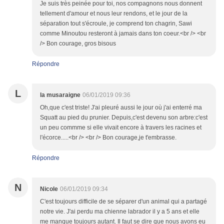
Je suis très peinée pour toi, nos compagnons nous donnent
tellement d'amour et nous leur rendons, et le jour de la
séparation tout s'écroule, je comprend ton chagrin, Sawi
comme Minoutou resteront à jamais dans ton coeur.<br /> <br
/> Bon courage, gros bisous
Répondre
L
la musaraigne
06/01/2019 09:36
Oh,que c'est triste! J'ai pleuré aussi le jour où j'ai enterré ma
Squatt au pied du prunier. Depuis,c'est devenu son arbre:c'est
un peu commme si elle vivait encore à travers les racines et
l'écorce.....<br /> <br /> Bon courage,je t'embrasse.
Répondre
N
Nicole
06/01/2019 09:34
C'est toujours difficile de se séparer d'un animal qui a partagé
notre vie. J'ai perdu ma chienne labrador il y a 5 ans et elle
me manque toujours autant. Il faut se dire que nous avons eu