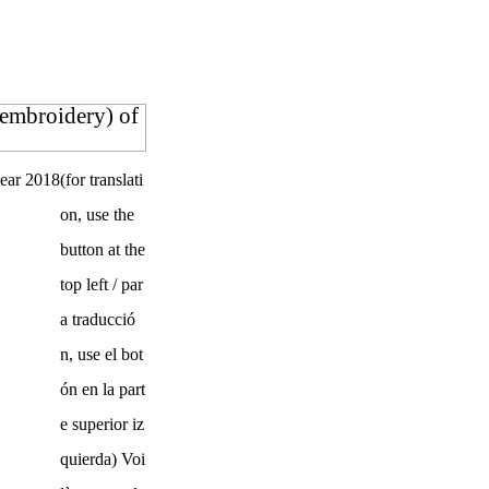
+ embroidery) of
(for translati
on, use the
button at the
top left / par
a traducció
n, use el bot
ón en la part
e superior iz
quierda) Voi