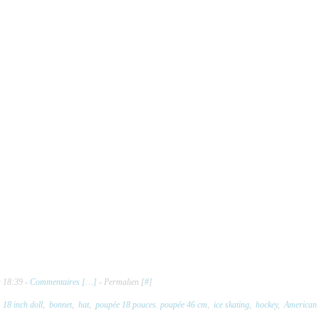
à 18:39 -
Commentaires [
…
]
- Permalien [
#
]
,
18 inch doll
,
bonnet
,
hat
,
poupée 18 pouces. poupée 46 cm
,
ice skating
,
hockey
,
American 