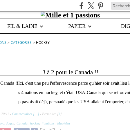
FIL & LAINE
PAPIER
DIG
IONS
>
CATEGORIES
>
HOCKEY
3 à 2 pour le Canada !!
Ici, c'est une peu l'effervescence parce qu'hier soir avait lieu 
s 4 nations en hockey, et c'était USA-Canada qui se retrouvai
p pavoisait déjà, persuadé que les USA allaient l'emporter, eh b
 20:11 -
Commentaires [
…
]
- Permalien [
#
]
avardages
,
Canada
,
hockey
,
4 nations
,
Maplelea