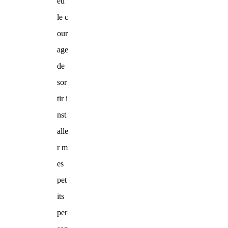
eu
le c
our
age
de
sor
tir i
nst
alle
r m
es
pet
its
per