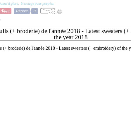
patins à glace
,
bricolage pour poupées
Repost
0
8
ulls (+ broderie) de l'année 2018 - Latest sweaters (
the year 2018