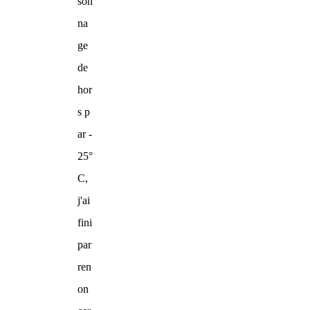
son
na
ge
de
hor
s p
ar -
25°
C,
j'ai
fini
par
ren
on