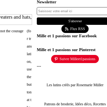
Newsletter
weaters and hats,
Flux RSS
(fo
Mille et 1 passions sur Facebook
r tr
ans
Mille et 1 passions sur Pinterest
lati
Suivre Milleet1passions
on,
---
use
the
but
Les lutins créés par Rosemarie Müller
ton
at t
Patrons de broderie, Idées déco, Recettes