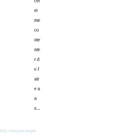
cer
et
me
co
nte
nte
r d
e f
air
e u
n
e...
Girl
,
tricot pour poupée
,