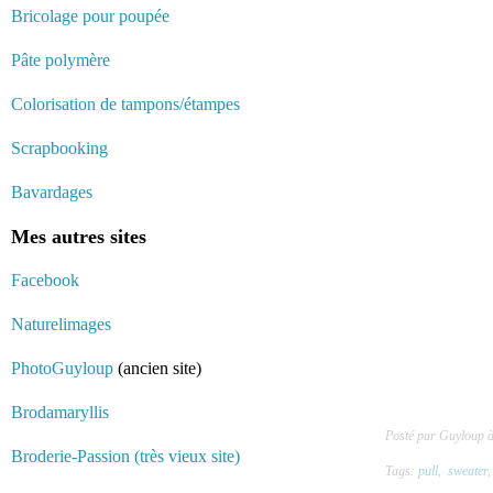
Bricolage pour poupée
Pâte polymère
Colorisation de tampons/étampes
Scrapbooking
Bavardages
Mes autres sites
Facebook
Naturelimages
PhotoGuyloup
(ancien site)
Brodamaryllis
Posté par Guyloup 
Broderie-Passion (très vieux site)
Tags:
pull
,
sweater