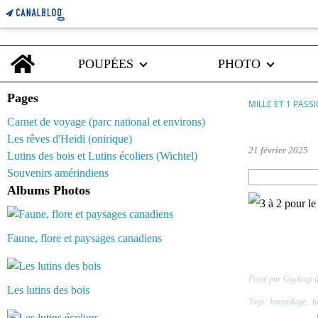
Home
POUPÉES
PHOTO
Pages
MILLE ET 1 PASS
Carnet de voyage (parc national et environs)
hockey
Les rêves d'Heidi (onirique)
21 février 2025
Lutins des bois et Lutins écoliers (Wichtel)
Souvenirs amérindiens
Albums Photos
Faune, flore et paysages canadiens
Posté par Guyloup à
Les lutins des bois
Tags:
bavardage
,
b