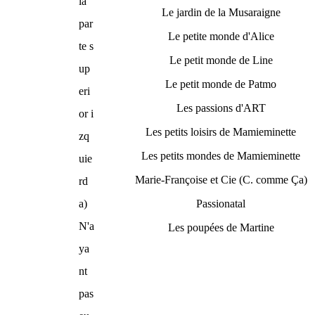
la
Le jardin de la Musaraigne
par
Le petite monde d'Alice
te s
Le petit monde de Line
up
Le petit monde de Patmo
eri
Les passions d'ART
or i
Les petits loisirs de Mamieminette
zq
Les petits mondes de Mamieminette
uie
Marie-Françoise et Cie (C. comme Ça)
rd
a)
Passionatal
N'a
Les poupées de Martine
ya
nt
pas