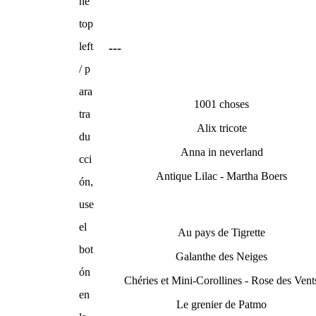
he
top
left
---
/ p
ara
1001 choses
tra
Alix tricote
du
Anna in neverland
cci
Antique Lilac - Martha Boers
ón,
use
el
Au pays de Tigrette
bot
Galanthe des Neiges
ón
Chéries et Mini-Corollines - Rose des Vent
en
Le grenier de Patmo