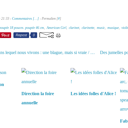
à 21:33 -
Commentaires [
…
]
- Permalien [
#
]
poupée 18 pouces. poupée 46 cm
,
American Girl
,
clarinet
,
clarinette
,
music
,
musique
,
violi
Repost
0
Le monde dans lequel nous vivons : une blague, mais si vraie / The world we live in : a joke, but so true
aussi :
son
Direction la foire
Les idées folles d'Alice !
annuelle
Fabr