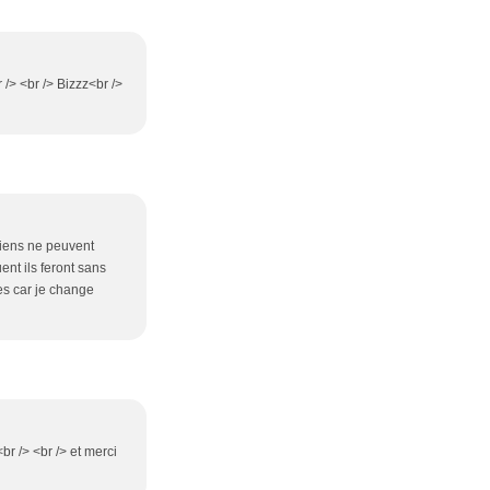
r /> <br /> Bizzz<br />
ciens ne peuvent
nt ils feront sans
res car je change
r /> <br /> et merci