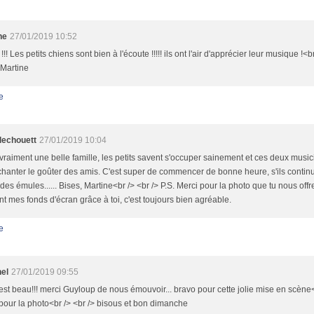
ne
27/01/2019 10:52
!!! Les petits chiens sont bien à l'écoute !!!!! ils ont l'air d'apprécier leur musique !<b
 Martine
e
llechouett
27/01/2019 10:04
vraiment une belle famille, les petits savent s'occuper sainement et ces deux musi
hanter le goûter des amis. C'est super de commencer de bonne heure, s'ils continue
des émules...... Bises, Martine<br /> <br /> P.S. Merci pour la photo que tu nous off
t mes fonds d'écran grâce à toi, c'est toujours bien agréable.
e
nel
27/01/2019 09:55
est beau!!! merci Guyloup de nous émouvoir... bravo pour cette jolie mise en scène<b
pour la photo<br /> <br /> bisous et bon dimanche