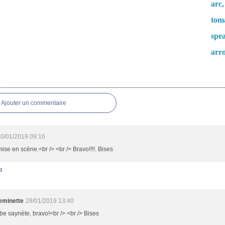
arc,
tom
spea
arr
es
Ajouter un commentaire
0/01/2019 09:16
mise en scène.<br /> <br /> Bravo!!!!. Bises
e
minette
28/01/2019 13:40
e saynète, bravo!<br /> <br /> Bises