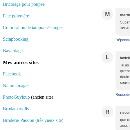
Bricolage pour poupée
M
marti
Pâte polymère
Super 
Colorisation de tampons/étampes
<br />
Scrapbooking
Répondr
Bavardages
L
laviei
Mes autres sites
Tu as 
qu'enc
Facebook
doute 
souven
Naturelimages
Répondr
PhotoGuyloup
(ancien site)
Brodamaryllis
R
risou
Broderie-Passion (très vieux site)
que c'
aussi 