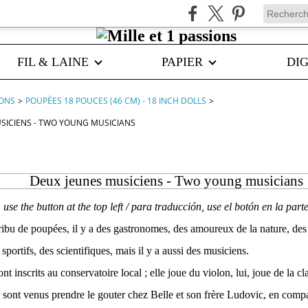
FIL & LAINE
PAPIER
DIG
IONS
>
POUPÉES 18 POUCES (46 CM) - 18 INCH DOLLS
>
SICIENS - TWO YOUNG MUSICIANS
Deux jeunes musiciens - Two young musicians
, use the button at the top left / para traducción, use el botón en la part
ribu de poupées, il y a des gastronomes, des amoureux de la nature, de
sportifs, des scientifiques, mais il y a aussi des musiciens.
nt inscrits au conservatoire local ; elle joue du violon, lui, joue de la cla
s sont venus prendre le gouter chez Belle et son frère Ludovic, en comp