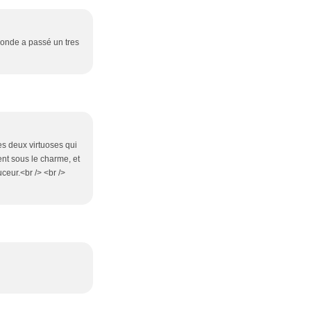
 monde a passé un tres
es deux virtuoses qui
nt sous le charme, et
ceur.<br /> <br />