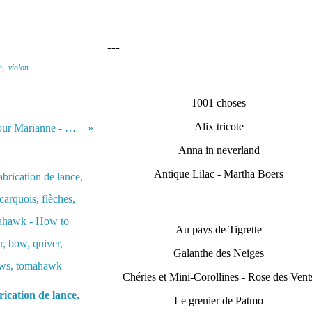
---
n
,
violon
1001 choses
Alix tricote
Des jumelles pour Marianne - Binoculars for Marianne
Anna in neverland
Antique Lilac - Martha Boers
Au pays de Tigrette
Galanthe des Neiges
Chéries et Mini-Corollines - Rose des Vent
ication de lance,
Le grenier de Patmo