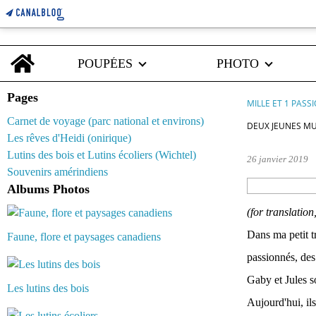
Home
POUPÉES
PHOTO
Pages
MILLE ET 1 PASS
Carnet de voyage (parc national et environs)
DEUX JEUNES MU
Les rêves d'Heidi (onirique)
Lutins des bois et Lutins écoliers (Wichtel)
26 janvier 2019
Souvenirs amérindiens
Albums Photos
(for translation
Dans ma petit t
Faune, flore et paysages canadiens
passionnés, des 
Gaby et Jules so
Les lutins des bois
Aujourd'hui, il