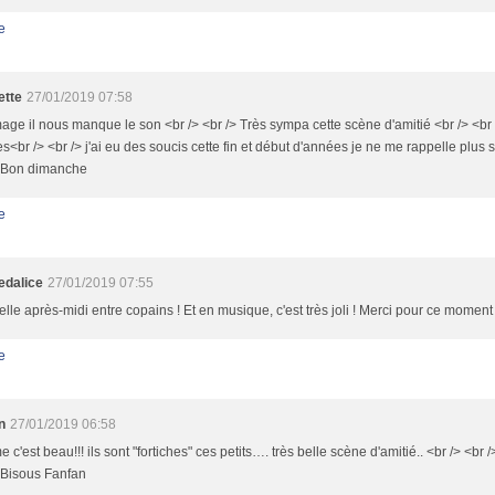
e
ette
27/01/2019 07:58
e il nous manque le son <br /> <br /> Très sympa cette scène d'amitié <br /> <b
es<br /> <br /> j'ai eu des soucis cette fin et début d'années je ne me rappelle plus si
> Bon dimanche
e
dalice
27/01/2019 07:55
lle après-midi entre copains ! Et en musique, c'est très joli ! Merci pour ce moment 
e
n
27/01/2019 06:58
c'est beau!!! ils sont "fortiches" ces petits…. très belle scène d'amitié.. <br /> <br
 Bisous Fanfan