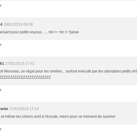
e
94
28/01/2019 09:36
nsant pour petits voyous ......<br /> <br /> Sylvie
e
a61
27/01/2019 17:41
oli Morceau, un régal pour les oreilles... surtout exécuté par tes adorables petits vir
ZZZZZZZZZZZZZZZZZZZZZZZZZ
e
nette
27/01/2019 17:14
 et même les chiens sont à l'écoute, merci pour ce moment de sourire!
e