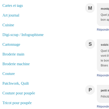
Cartes et tags
M
moni
Art journal
Quel j
bon a
Cuisine
Répondr
Digi-scrap / Infographisme
S
Cartonnage
soizic
Quel b
Broderie main
vont ê
le bon
Broderie machine
Bises
Couture
Répondr
Patchwork, Quilt
P
petit 
Couture pour poupée
Félici
Tricot pour poupée
Répondr