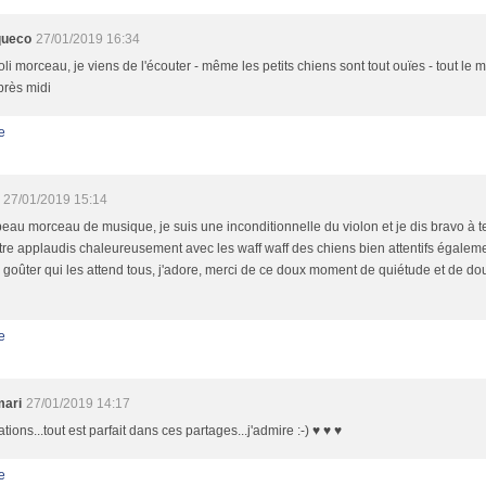
queco
27/01/2019 16:34
oli morceau, je viens de l'écouter - même les petits chiens sont tout ouïes - tout le
près midi
e
27/01/2019 15:14
eau morceau de musique, je suis une inconditionnelle du violon et je dis bravo à t
tre applaudis chaleureusement avec les waff waff des chiens bien attentifs égaleme
 goûter qui les attend tous, j'adore, merci de ce doux moment de quiétude et de dou
e
mari
27/01/2019 14:17
tations...tout est parfait dans ces partages...j'admire :-) ♥ ♥ ♥
e