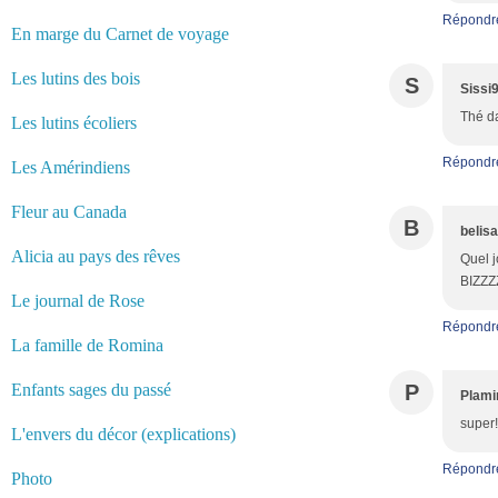
Répondr
En marge du Carnet de voyage
Les lutins des bois
S
Sissi
Thé da
Les lutins écoliers
Répondr
Les Amérindiens
Fleur au Canada
B
belis
Alicia au pays des rêves
Quel j
BIZZ
Le journal de Rose
Répondr
La famille de Romina
Enfants sages du passé
P
Plami
super!
L'envers du décor (explications)
Répondr
Photo