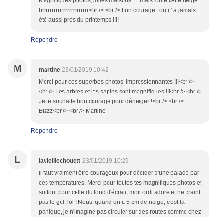
Magnifiques photos, jolies maisons .... mais toute cette neige
brrrrrrrrrrrrrrrrrrrrrrrr<br /> <br /> bon courage . on n' a jamais
été aussi près du printemps !!!!
Répondre
M
martine
23/01/2019 10:42
Merci pour ces superbes photos, impressionnantes !!!<br />
<br /> Les arbres et les sapins sont magnifiques !!!<br /> <br />
Je te souhaite bon courage pour déneiger !<br /> <br />
Bizzz<br /> <br /> Martine
Répondre
L
lavieillechouett
23/01/2019 10:29
Il faut vraiment être courageux pour décider d'une balade par
ces températures. Merci pour toutes tes magnifiques photos et
surtout pour celle du fond d'écran, mon ordi adore et ne craint
pas le gel, lol ! Nous, quand on a 5 cm de neige, c'est la
panique, je n'imagine pas circuler sur des routes comme chez