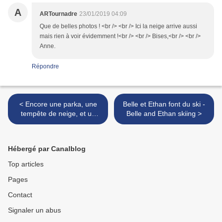
A
ARTournadre
23/01/2019 04:09
Que de belles photos ! <br /> <br /> Ici la neige arrive aussi
mais rien à voir évidemment !<br /> <br /> Bises,<br /> <br />
Anne.
Répondre
< Encore une parka, une
Belle et Ethan font du ski -
tempête de neige, et un
Belle and Ethan skiing >
peu d'humour - Another
parka, and a snowstorm
Hébergé par Canalblog
Top articles
Pages
Contact
Signaler un abus