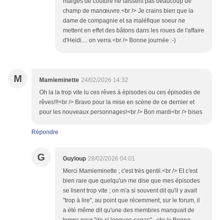
marges de couture ne laissent pas beaucoup de
champ de manœuvre.<br /> Je crains bien que la
dame de compagnie et sa maléfique soeur ne
mettent en effet des bâtons dans les roues de l'affaire
d'Heidi.... on verra.<br /> Bonne journée :-)
M
Mamieminette
24/02/2026 14:32
Oh la la trop vite lu ces rêves à épisodes ou ces épisodes de
rêves!!!<br /> Bravo pour la mise en scène de ce dernier et
pour les nouveaux personnages!<br /> Bon mardi<br /> bises
Répondre
G
Guyloup
28/02/2026 04:01
Merci Mamieminette ; c'est très gentil.<br /> Et c'est
bien rare que quelqu'un me dise que mes épisodes
se lisent trop vite ; on m'a si souvent dit qu'il y avait
"trop à lire", au point que récemment, sur le forum, il
a été même dit qu'une des membres manquait de