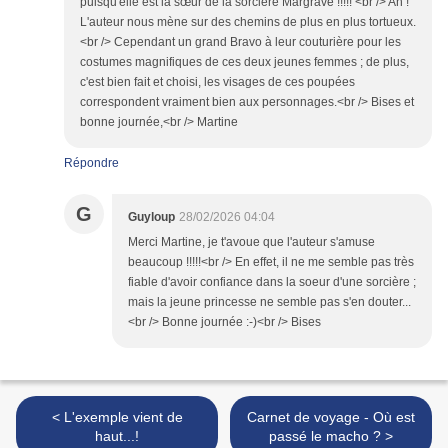
puisqu'elle est la sœur de la sorcière Margrave !!!!! <br /> Ah !
L'auteur nous mène sur des chemins de plus en plus tortueux.
<br /> Cependant un grand Bravo à leur couturière pour les
costumes magnifiques de ces deux jeunes femmes ; de plus,
c'est bien fait et choisi, les visages de ces poupées
correspondent vraiment bien aux personnages.<br /> Bises et
bonne journée,<br /> Martine
Répondre
G
Guyloup
28/02/2026 04:04
Merci Martine, je t'avoue que l'auteur s'amuse
beaucoup !!!!!<br /> En effet, il ne me semble pas très
fiable d'avoir confiance dans la soeur d'une sorcière ;
mais la jeune princesse ne semble pas s'en douter...
<br /> Bonne journée :-)<br /> Bises
< L'exemple vient de
Carnet de voyage - Où est
haut...!
passé le macho ? >