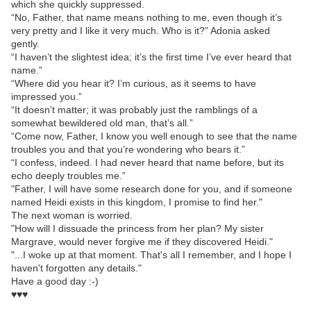
which she quickly suppressed.
“No, Father, that name means nothing to me, even though it’s
very pretty and I like it very much. Who is it?” Adonia asked
gently.
“I haven’t the slightest idea; it’s the first time I’ve ever heard that
name.”
“Where did you hear it? I’m curious, as it seems to have
impressed you.”
“It doesn’t matter; it was probably just the ramblings of a
somewhat bewildered old man, that’s all.”
“Come now, Father, I know you well enough to see that the name
troubles you and that you’re wondering who bears it.”
“I confess, indeed. I had never heard that name before, but its
echo deeply troubles me.”
"Father, I will have some research done for you, and if someone
named Heidi exists in this kingdom, I promise to find her."
The next woman is worried.
"How will I dissuade the princess from her plan? My sister
Margrave, would never forgive me if they discovered Heidi."
"...I woke up at that moment. That's all I remember, and I hope I
haven't forgotten any details."
Have a good day :-)
♥♥♥