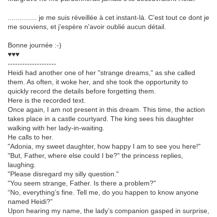
............... je me suis réveillée à cet instant-là. C'est tout ce dont je
me souviens, et j'espère n'avoir oublié aucun détail.
Bonne journée :-)
♥♥♥
--------------------
Heidi had another one of her "strange dreams," as she called
them. As often, it woke her, and she took the opportunity to
quickly record the details before forgetting them.
Here is the recorded text.
Once again, I am not present in this dream. This time, the action
takes place in a castle courtyard. The king sees his daughter
walking with her lady-in-waiting.
He calls to her.
"Adonia, my sweet daughter, how happy I am to see you here!"
"But, Father, where else could I be?" the princess replies,
laughing.
"Please disregard my silly question."
"You seem strange, Father. Is there a problem?"
“No, everything’s fine. Tell me, do you happen to know anyone
named Heidi?”
Upon hearing my name, the lady’s companion gasped in surprise,