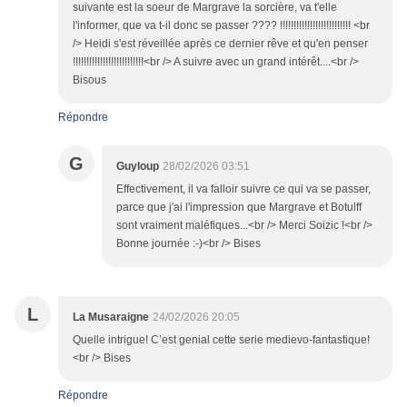
suivante est la soeur de Margrave la sorcière, va t'elle
l'informer, que va t-il donc se passer ???? !!!!!!!!!!!!!!!!!!!!!!!!!! <br
/> Heidi s'est réveillée après ce dernier rêve et qu'en penser
!!!!!!!!!!!!!!!!!!!!!!!!!!<br /> A suivre avec un grand intérêt....<br />
Bisous
Répondre
G
Guyloup
28/02/2026 03:51
Effectivement, il va falloir suivre ce qui va se passer,
parce que j'ai l'impression que Margrave et Botulff
sont vraiment maléfiques...<br /> Merci Soizic !<br />
Bonne journée :-)<br /> Bises
L
La Musaraigne
24/02/2026 20:05
Quelle intrigue! C’est genial cette serie medievo-fantastique!
<br /> Bises
Répondre