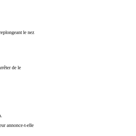
 replongeant le nez
rrêter de le
n.
leur annonce-t-elle