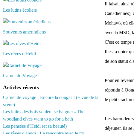
Il faisait ains
Les lutins écoliers
Canadiennes), da
Mohawk où elle 
Souvenirs amérindiens
avec la MSD, la
C'est ce temps m
Il est à noter 
Les rêves d'Heidi
de son statut d
Carnet de Voyage
Pour en revenir
Articles récents
répondu à Oona, 
Carnet de voyage - Encore la cougar ! (+ vue de la
le petit crachi
scène)
Les lutins des bois veulent se baigner - The
Les baroudeurs s
woodland elves want to go for a bath
Les pensées d'Heidi (et sa beauté)
déjeuner, ils se
Les rêves d'Heidi - La rencontre avec le roi