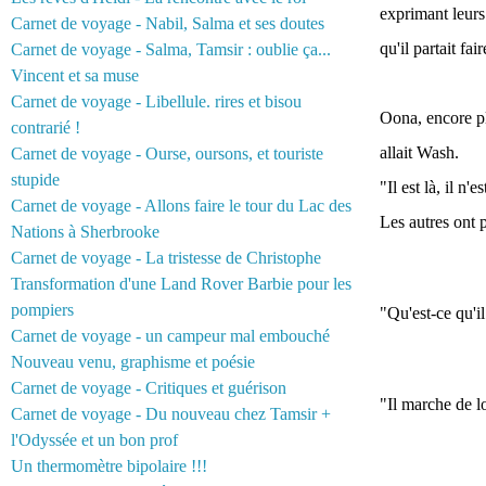
exprimant leurs 
Carnet de voyage - Nabil, Salma et ses doutes
qu'il partait fa
Carnet de voyage - Salma, Tamsir : oublie ça...
Vincent et sa muse
Carnet de voyage - Libellule. rires et bisou
Oona, encore pl
contrarié !
allait Wash.
Carnet de voyage - Ourse, oursons, et touriste
stupide
"Il est là, il n'
Carnet de voyage - Allons faire le tour du Lac des
Les autres ont 
Nations à Sherbrooke
Carnet de voyage - La tristesse de Christophe
Transformation d'une Land Rover Barbie pour les
pompiers
"Qu'est-ce qu'il
Carnet de voyage - un campeur mal embouché
Nouveau venu, graphisme et poésie
Carnet de voyage - Critiques et guérison
"Il marche de 
Carnet de voyage - Du nouveau chez Tamsir +
l'Odyssée et un bon prof
Un thermomètre bipolaire !!!