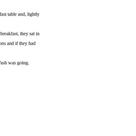
st table and, lightly
breakfast, they sat in
ons and if they had
Wash was going.