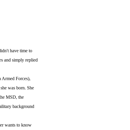
didn't have time to
es and simply replied
an Armed Forces),
 she was born. She
h the MSD, the
 military background
ger wants to know