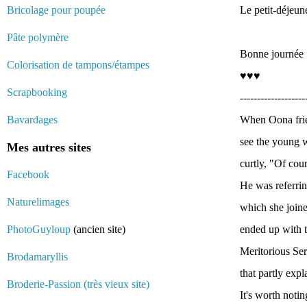
Bricolage pour poupée
Le petit-déjeun
Pâte polymère
Bonne journée :
Colorisation de tampons/étampes
♥♥♥
Scrapbooking
-------------------
Bavardages
When Oona frie
see the young w
Mes autres sites
curtly, "Of cou
Facebook
He was referrin
Naturelimages
which she join
PhotoGuyloup
(ancien site)
ended up with t
Meritorious Ser
Brodamaryllis
that partly exp
Broderie-Passion (très vieux site)
It's worth noti