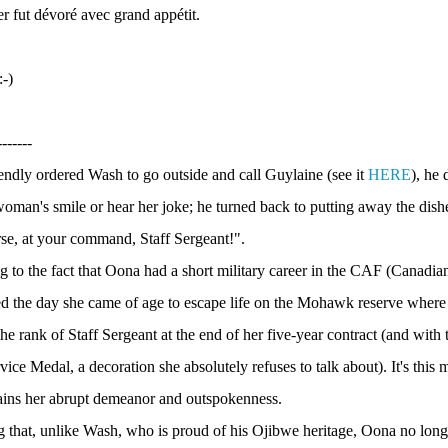
er fut dévoré avec grand appétit.
-)
-------
ndly ordered Wash to go outside and call Guylaine (see it
HERE
), he 
oman's smile or hear her joke; he turned back to putting away the dish
rse, at your command, Staff Sergeant!".
g to the fact that Oona had a short military career in the CAF (Canadi
ed the day she came of age to escape life on the Mohawk reserve where
he rank of Staff Sergeant at the end of her five-year contract (and wit
vice Medal, a decoration she absolutely refuses to talk about). It's this
lains her abrupt demeanor and outspokenness.
ng that, unlike Wash, who is proud of his Ojibwe heritage, Oona no lon