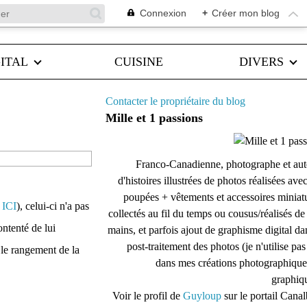
Connexion
+
Créer mon blog
ITAL
CUISINE
DIVERS
Contacter le propriétaire du blog
Mille et 1 passions
Franco-Canadienne, photographe et aut
d'histoires illustrées de photos réalisées ave
poupées + vêtements et accessoires miniat
r
ICI
), celui-ci n'a pas
collectés au fil du temps ou cousus/réalisés d
ontenté de lui
mains, et parfois ajout de graphisme digital da
post-traitement des photos (je n'utilise pas
 le rangement de la
dans mes créations photographique
graphiqu
Voir le profil de
Guyloup
sur le portail Cana