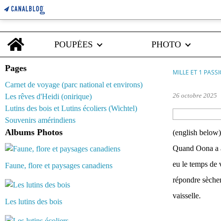
Home
POUPÉES
PHOTO
Pages
MILLE ET 1 PASS
Carnet de voyage (parc national et environs)
26 octobre 2025
Les rêves d'Heidi (onirique)
Lutins des bois et Lutins écoliers (Wichtel)
Souvenirs amérindiens
Albums Photos
(english below)
Quand Oona a a
eu le temps de v
Faune, flore et paysages canadiens
répondre sèchem
vaisselle.
Les lutins des bois