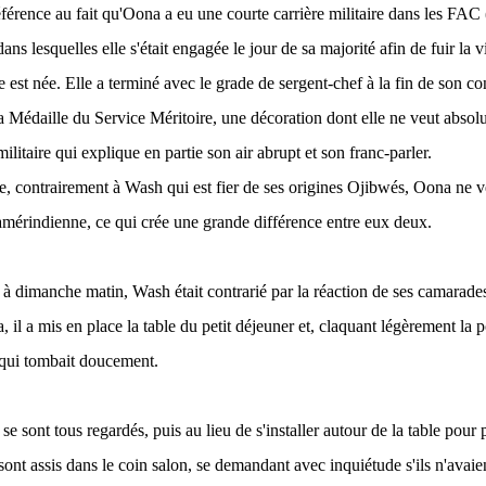
i référence au fait qu'Oona a eu une courte carrière militaire dans les FA
ns lesquelles elle s'était engagée le jour de sa majorité afin de fuir la v
est née. Elle a terminé avec le grade de sergent-chef à la fin de son con
 Médaille du Service Méritoire, une décoration dont elle ne veut absolu
ilitaire qui explique en partie son air abrupt et son franc-parler.
que, contrairement à Wash qui est fier de ses origines Ojibwés, Oona ne v
'amérindienne, ce qui crée une grande différence entre eux deux.
 à dimanche matin, Wash était contrarié par la réaction de ses camarade
il a mis en place la table du petit déjeuner et, claquant légèrement la por
n qui tombait doucement.
e sont tous regardés, puis au lieu de s'installer autour de la table pour p
 sont assis dans le coin salon, se demandant avec inquiétude s'ils n'avaien