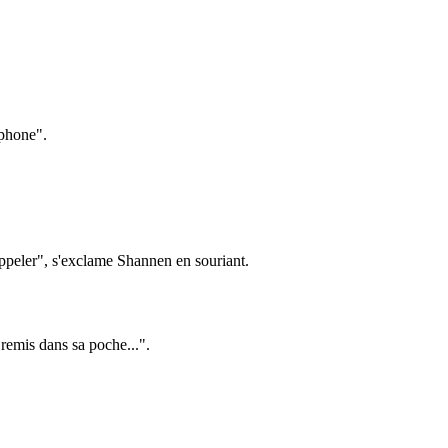
éphone".
'appeler", s'exclame Shannen en souriant.
a remis dans sa poche...".