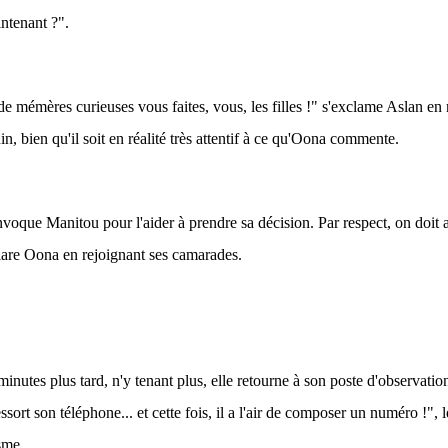
intenant ?".
e mémères curieuses vous faites, vous, les filles !" s'exclame Aslan en
n, bien qu'il soit en réalité très attentif à ce qu'Oona commente.
invoque Manitou pour l'aider à prendre sa décision. Par respect, on doit a
clare Oona en rejoignant ses camarades.
inutes plus tard, n'y tenant plus, elle retourne à son poste d'observatio
ssort son téléphone... et cette fois, il a l'air de composer un numéro !", 
sme.