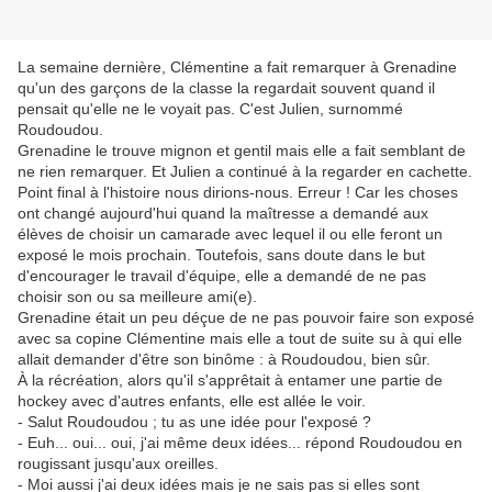
La semaine dernière, Clémentine a fait remarquer à Grenadine
qu'un des garçons de la classe la regardait souvent quand il
pensait qu'elle ne le voyait pas. C'est Julien, surnommé
Roudoudou.
Grenadine le trouve mignon et gentil mais elle a fait semblant de
ne rien remarquer. Et Julien a continué à la regarder en cachette.
Point final à l'histoire nous dirions-nous. Erreur ! Car les choses
ont changé aujourd'hui quand la maîtresse a demandé aux
élèves de choisir un camarade avec lequel il ou elle feront un
exposé le mois prochain. Toutefois, sans doute dans le but
d'encourager le travail d'équipe, elle a demandé de ne pas
choisir son ou sa meilleure ami(e).
Grenadine était un peu déçue de ne pas pouvoir faire son exposé
avec sa copine Clémentine mais elle a tout de suite su à qui elle
allait demander d'être son binôme : à Roudoudou, bien sûr.
À la récréation, alors qu'il s'apprêtait à entamer une partie de
hockey avec d'autres enfants, elle est allée le voir.
- Salut Roudoudou ; tu as une idée pour l'exposé ?
- Euh... oui... oui, j'ai même deux idées... répond Roudoudou en
rougissant jusqu'aux oreilles.
- Moi aussi j'ai deux idées mais je ne sais pas si elles sont