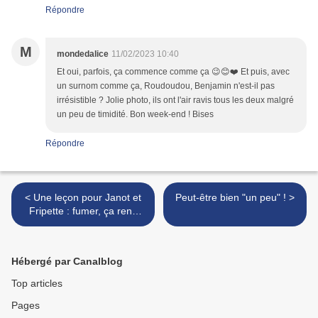
Répondre
M
mondedalice
11/02/2023 10:40
Et oui, parfois, ça commence comme ça 😉😊❤️ Et puis, avec
un surnom comme ça, Roudoudou, Benjamin n'est-il pas
irrésistible ? Jolie photo, ils ont l'air ravis tous les deux malgré
un peu de timidité. Bon week-end ! Bises
Répondre
< Une leçon pour Janot et
Peut-être bien "un peu" ! >
Fripette : fumer, ça rend
malade !
Hébergé par Canalblog
Top articles
Pages