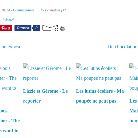
à 18:24 -
Commentaires [
…
]
- Permalien [
#
]
l
,
Wichtel
Repost
0
 un exposé
Du chocolat pou
aussi :
Lizzie et Gérome - Le
Les lutins écoliers - Ma
reporter
poupée ne peut pas
Les 
bois
Mais
gner - The
boug
s want to