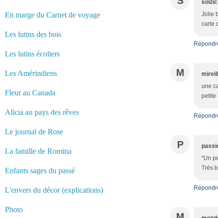
S
soizic
En marge du Carnet de voyage
Jolie 
carte 
Les lutins des bois
Répondr
Les lutins écoliers
M
Les Amérindiens
mireil
une ca
Fleur au Canada
petite
Alicia au pays des rêves
Répondr
Le journal de Rose
P
passi
La famille de Romina
"Un pe
Très 
Enfants sages du passé
Répondr
L'envers du décor (explications)
Photo
M