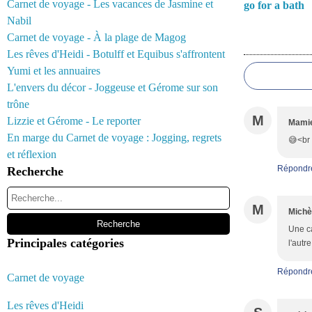
Carnet de voyage - Les vacances de Jasmine et
go for a bath
Nabil
Carnet de voyage - À la plage de Magog
Commentair
Les rêves d'Heidi - Botulff et Equibus s'affrontent
Yumi et les annuaires
L'envers du décor - Joggeuse et Gérome sur son
trône
M
Lizzie et Gérome - Le reporter
Mamie
En marge du Carnet de voyage : Jogging, regrets
😅<br 
et réflexion
Répondr
Recherche
M
Michè
Une ca
Principales catégories
l'autre
Répondr
Carnet de voyage
Les rêves d'Heidi