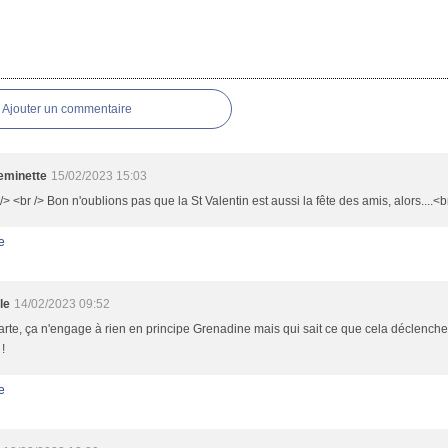
es
Ajouter un commentaire
minette
15/02/2023 15:03
/> <br /> Bon n'oublions pas que la St Valentin est aussi la fête des amis, alors....<br
e
le
14/02/2023 09:52
rte, ça n'engage à rien en principe Grenadine mais qui sait ce que cela déclenche 
 !
e