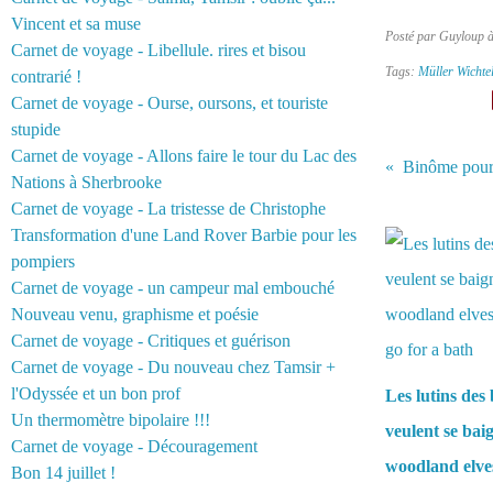
Vincent et sa muse
Posté par Guyloup 
Carnet de voyage - Libellule. rires et bisou
Tags:
Müller Wichte
contrarié !
Carnet de voyage - Ourse, oursons, et touriste
stupide
Carnet de voyage - Allons faire le tour du Lac des
Binôme pour
Nations à Sherbrooke
Carnet de voyage - La tristesse de Christophe
Vous aimerez 
Transformation d'une Land Rover Barbie pour les
pompiers
Carnet de voyage - un campeur mal embouché
Nouveau venu, graphisme et poésie
Carnet de voyage - Critiques et guérison
Carnet de voyage - Du nouveau chez Tamsir +
l'Odyssée et un bon prof
Les lutins des 
Un thermomètre bipolaire !!!
veulent se bai
Carnet de voyage - Découragement
woodland elve
Bon 14 juillet !