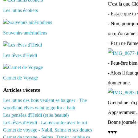
C'est là que Cl
Les lutins écoliers
- Est-ce que tu
- Non, pourquoi
Souvenirs amérindiens
ou qu'on aime 
- Et tu ne l'ai
Les rêves d'Heidi
- Peut-être bie
- Alors il faut 
Carnet de Voyage
donner une.
Articles récents
Les lutins des bois veulent se baigner - The
Grenadine n'a 
woodland elves want to go for a bath
Apparemment, il
Les pensées d'Heidi (et sa beauté)
Bonne journée :
Les rêves d'Heidi - La rencontre avec le roi
Carnet de voyage - Nabil, Salma et ses doutes
♥♥♥
Carnet de voyage - Salma, Tamsir : oublie ça...