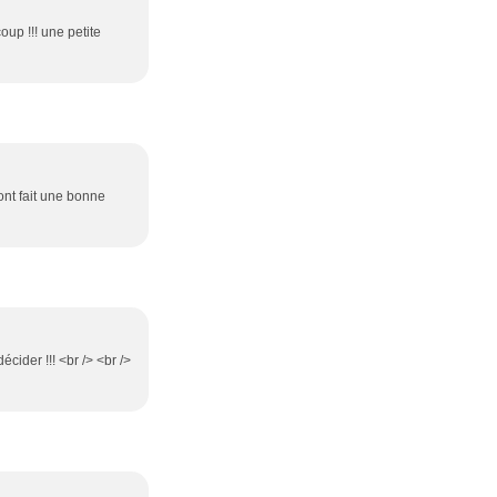
up !!! une petite
 ont fait une bonne
cider !!! <br /> <br />