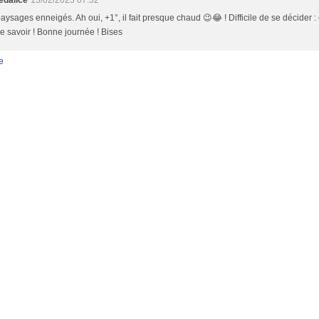
dalice
13/02/2023 07:32
paysages enneigés. Ah oui, +1°, il fait presque chaud 😉😂 ! Difficile de se décider : 
e savoir ! Bonne journée ! Bises
e