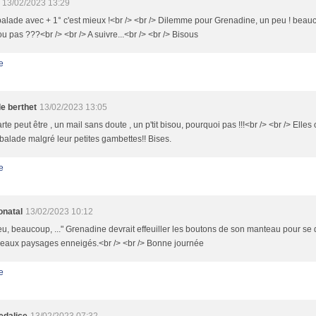
13/02/2023 13:29
balade avec + 1° c'est mieux !<br /> <br /> Dilemme pour Grenadine, un peu ! beauco
ou pas ???<br /> <br /> A suivre...<br /> <br /> Bisous
e
le berthet
13/02/2023 13:05
rte peut être , un mail sans doute , un p'tit bisou, pourquoi pas !!!<br /> <br /> Elles
 balade malgré leur petites gambettes!! Bises.
e
onatal
13/02/2023 10:12
u, beaucoup, ..." Grenadine devrait effeuiller les boutons de son manteau pour se dé
beaux paysages enneigés.<br /> <br /> Bonne journée
e