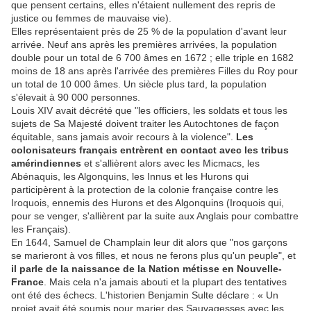
que pensent certains, elles n'étaient nullement des repris de
justice ou femmes de mauvaise vie).
Elles représentaient près de 25 % de la population d'avant leur
arrivée. Neuf ans après les premières arrivées, la population
double pour un total de 6 700 âmes en 1672 ; elle triple en 1682
moins de 18 ans après l'arrivée des premières Filles du Roy pour
un total de 10 000 âmes. Un siècle plus tard, la population
s'élevait à 90 000 personnes.
Louis XIV avait décrété que "les officiers, les soldats et tous les
sujets de Sa Majesté doivent traiter les Autochtones de façon
équitable, sans jamais avoir recours à la violence".
Les
colonisateurs français entrèrent en contact avec les tribus
amérindiennes
et s'allièrent alors avec les Micmacs, les
Abénaquis, les Algonquins, les Innus et les Hurons qui
participèrent à la protection de la colonie française contre les
Iroquois, ennemis des Hurons et des Algonquins (Iroquois qui,
pour se venger, s'allièrent par la suite aux Anglais pour combattre
les Français).
En 1644, Samuel de Champlain leur dit alors que "nos garçons
se marieront à vos filles, et nous ne ferons plus qu'un peuple", et
il parle de la naissance de la Nation métisse en Nouvelle-
France
. Mais cela n'a jamais abouti et la plupart des tentatives
ont été des échecs. L'historien Benjamin Sulte déclare : « Un
projet avait été soumis pour marier des Sauvagesses avec les