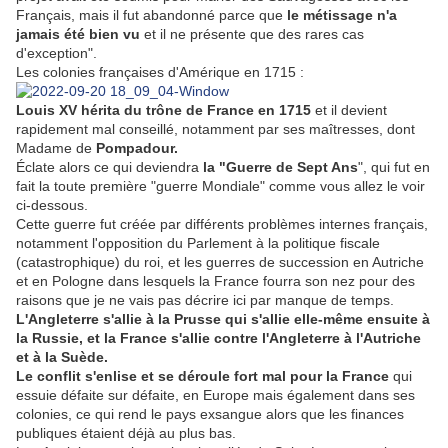
Français, mais il fut abandonné parce que
le métissage n'a
jamais été bien vu
et il ne présente que des rares cas
d'exception".
Les colonies françaises d'Amérique en 1715 :
Louis XV hérita du trône de France en 1715
et il devient
rapidement mal conseillé, notamment par ses maîtresses, dont
Madame de
Pompadour.
Éclate alors ce qui deviendra
la "Guerre de Sept Ans
", qui fut en
fait la toute première "guerre Mondiale" comme vous allez le voir
ci-dessous.
Cette guerre fut créée par différents problèmes internes français,
notamment l'opposition du Parlement à la politique fiscale
(catastrophique) du roi, et les guerres de succession en Autriche
et en Pologne dans lesquels la France fourra son nez pour des
raisons que je ne vais pas décrire ici par manque de temps.
L'Angleterre s'allie à la Prusse qui s'allie elle-même ensuite à
la Russie, et la France s'allie contre l'Angleterre à l'Autriche
et à la Suède.
Le conflit s'enlise et se déroule fort mal pour la France
qui
essuie défaite sur défaite, en Europe mais également dans ses
colonies, ce qui rend le pays exsangue alors que les finances
publiques étaient déjà au plus bas.