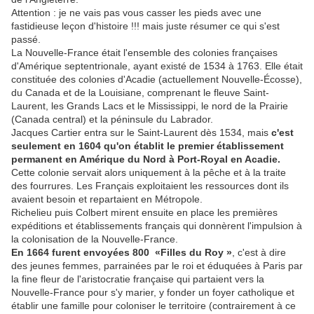
Attention : je ne vais pas vous casser les pieds avec une
fastidieuse leçon d'histoire !!! mais juste résumer ce qui s'est
passé.
La Nouvelle-France était l'ensemble des colonies françaises
d'Amérique septentrionale, ayant existé de 1534 à 1763. Elle était
constituée des colonies d'Acadie (actuellement Nouvelle-Écosse),
du Canada et de la Louisiane, comprenant le fleuve Saint-
Laurent, les Grands Lacs et le Mississippi, le nord de la Prairie
(Canada central) et la péninsule du Labrador.
Jacques Cartier entra sur le Saint-Laurent dès 1534, mais
c'est
seulement en 1604 qu'on établit le premier établissement
permanent en Amérique du Nord à Port-Royal en Acadie.
Cette colonie servait alors uniquement à la pêche et à la traite
des fourrures. Les Français exploitaient les ressources dont ils
avaient besoin et repartaient en Métropole.
Richelieu puis Colbert mirent ensuite en place les premières
expéditions et établissements français qui donnèrent l'impulsion à
la colonisation de la Nouvelle-France.
En 1664 furent envoyées 800 «Filles du Roy »
, c'est à dire
des jeunes femmes, parrainées par le roi et éduquées à Paris par
la fine fleur de l'aristocratie française qui partaient vers la
Nouvelle-France pour s'y marier, y fonder un foyer catholique et
établir une famille pour coloniser le territoire (contrairement à ce