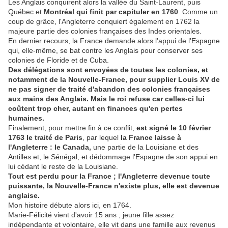
Les Anglais conquirent alors la vallée du Saint-Laurent, puis
Québec et
Montréal qui finit par capituler en 1760
. Comme un
coup de grâce, l'Angleterre conquiert également en 1762 la
majeure partie des colonies françaises des Indes orientales.
En dernier recours, la France demande alors l'appui de l'Espagne
qui, elle-même, se bat contre les Anglais pour conserver ses
colonies de Floride et de Cuba.
Des délégations sont envoyées de toutes les colonies, et
notamment de la Nouvelle-France, pour supplier Louis XV de
ne pas signer de traité d'abandon des colonies françaises
aux mains des Anglais. Mais le roi refuse car celles-ci lui
coûtent trop cher, autant en finances qu'en pertes
humaines.
Finalement, pour mettre fin à ce conflit,
est signé le 10 février
1763 le traité de Paris
, par lequel
la France laisse à
l'Angleterre : le Canada,
une partie de la Louisiane et des
Antilles et, le Sénégal, et dédommage l'Espagne de son appui en
lui cédant le reste de la Louisiane.
Tout est perdu pour la France ; l'Angleterre devenue toute
puissante, la Nouvelle-France n'existe plus, elle est devenue
anglaise.
Mon histoire débute alors ici, en 1764.
Marie-Félicité vient d'avoir 15 ans ; jeune fille assez
indépendante et volontaire, elle vit dans une famille aux revenus