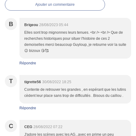
Ajouter un commentaire
B
Brigeou
28/08/2023 05:44
Elles sont trop mignonnes leurs tenues. <br /> <br /> Que de
recherches historiques pour situer l'histoire de ces 2
demoiselles merci beaucoup Guyloup, je retourne voir la suite
😉 bizoux 😘🥰
Répondre
T
tigrette56
30/08/2022 18:25
Contente de retrouver les grandes , en espérant que les lutins
cèdent leur place sans trop de difficultés . Bisous du caillou .
Répondre
C
CEG
28/08/2022 07:22
J'adore les scènes avec les AG...avec en prime un peu