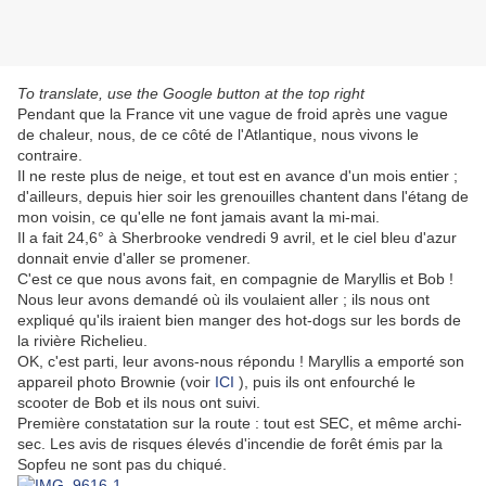
To translate, use the Google button at the top right
Pendant que la France vit une vague de froid après une vague
de chaleur, nous, de ce côté de l'Atlantique, nous vivons le
contraire.
Il ne reste plus de neige, et tout est en avance d'un mois entier ;
d'ailleurs, depuis hier soir les grenouilles chantent dans l'étang de
mon voisin, ce qu'elle ne font jamais avant la mi-mai.
Il a fait 24,6° à Sherbrooke vendredi 9 avril, et le ciel bleu d'azur
donnait envie d'aller se promener.
C'est ce que nous avons fait, en compagnie de Maryllis et Bob !
Nous leur avons demandé où ils voulaient aller ; ils nous ont
expliqué qu'ils iraient bien manger des hot-dogs sur les bords de
la rivière Richelieu.
OK, c'est parti, leur avons-nous répondu ! Maryllis a emporté son
appareil photo Brownie (voir
ICI
), puis ils ont enfourché le
scooter de Bob et ils nous ont suivi.
Première constatation sur la route : tout est SEC, et même archi-
sec. Les avis de risques élevés d'incendie de forêt émis par la
Sopfeu ne sont pas du chiqué.