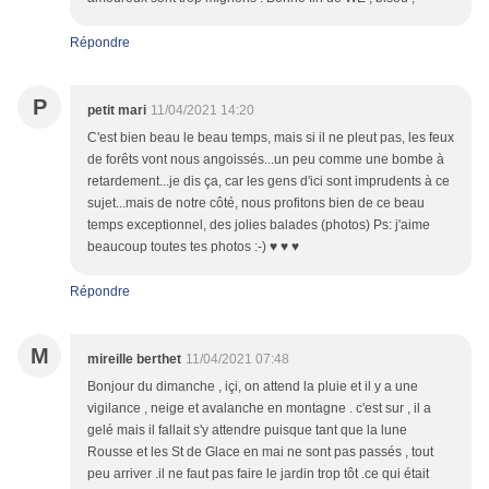
Répondre
P
petit mari
11/04/2021 14:20
C'est bien beau le beau temps, mais si il ne pleut pas, les feux
de forêts vont nous angoissés...un peu comme une bombe à
retardement...je dis ça, car les gens d'ici sont imprudents à ce
sujet...mais de notre côté, nous profitons bien de ce beau
temps exceptionnel, des jolies balades (photos) Ps: j'aime
beaucoup toutes tes photos :-) ♥ ♥ ♥
Répondre
M
mireille berthet
11/04/2021 07:48
Bonjour du dimanche , içi, on attend la pluie et il y a une
vigilance , neige et avalanche en montagne . c'est sur , il a
gelé mais il fallait s'y attendre puisque tant que la lune
Rousse et les St de Glace en mai ne sont pas passés , tout
peu arriver .il ne faut pas faire le jardin trop tôt .ce qui était