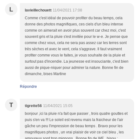
L
lavieillechouett
11/04/2021 17:08
Comme c'est idéal de pouvoir profiter du beau temps, cela
donne des photos magnifiques, ces ciels d'un bleu intense
comme on aimerait en avoir plus souvent car chez moi, c'est
souvent gris et la pluie s'est invitée pour le w-e. Je pense que
comme chez vous, cela ne sera pas assez car les terres sont
très sèches et avec le vent, cela s'aggrave. Il faut vraiment
profiter comme vous le faites, je vous souhaite de la pluie et
surtout pas d'incendie. La jeunesse est insouciante, c'est bien
aussi de pique-niquer pour admirer la nature. Bonne fin de
dimanche, bises Martine
Répondre
T
tigrette56
11/04/2021 15:05
bonjour ,ici la pluie n'a fait que passer , trois quatre gouttes et
puis s'en va !!! Le soleil est revenu mais la fraicheur de l'air
gâche un peu l'impression de beau temps . Bravo pour les
magnifiques photos , un vrai plaisir de voir ce ciel bleu , les
amoureux sont trop mignons . Bonne fin de WE , bisou ;