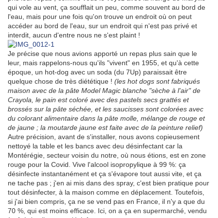
qui vole au vent, ça soufflait un peu, comme souvent au bord de
l'eau, mais pour une fois qu'on trouve un endroit où on peut
accéder au bord de l'eau, sur un endroit qui n'est pas privé et
interdit, aucun d'entre nous ne s'est plaint !
Je précise que nous avions apporté un repas plus sain que le
leur, mais rappelons-nous qu'ils "vivent" en 1955, et qu'à cette
époque, un hot-dog avec un soda (du 7Up) paraissait être
quelque chose de très diététique !
(les hot dogs sont fabriqués
maison avec de la pâte Model Magic blanche "sèche à l'air" de
Crayola, le pain est coloré avec des pastels secs grattés et
brossés sur la pâte séchée, et les saucisses sont colorées avec
du colorant alimentaire dans la pâte molle, mélange de rouge et
de jaune ; la moutarde jaune est faite avec de la peinture relief)
Autre précision, avant de s'installer, nous avons copieusement
nettoyé la table et les bancs avec deu désinfectant car la
Montérégie, secteur voisin du notre, où nous étions, est en zone
rouge pour la Covid. Vive l'alcool isopropylique à 99 %: ça
désinfecte instantanément et ça s'évapore tout aussi vite, et ça
ne tache pas ; j'en ai mis dans des spray, c'est bien pratique pour
tout désinfecter, à la maison comme en déplacement. Toutefois,
si j'ai bien compris, ça ne se vend pas en France, il n'y a que du
70 %, qui est moins efficace. Ici, on a ça en supermarché, vendu