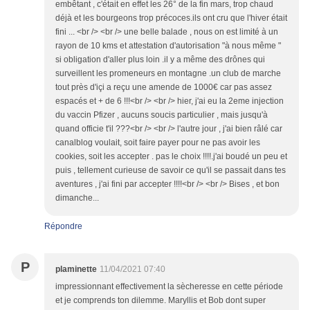
embêtant , c'était en effet les 26° de la fin mars, trop chaud
déjà et les bourgeons trop précoces.ils ont cru que l'hiver était
fini ... <br /> <br /> une belle balade , nous on est limité à un
rayon de 10 kms et attestation d'autorisation "à nous même "
si obligation d'aller plus loin .il y a même des drônes qui
surveillent les promeneurs en montagne .un club de marche
tout près d'içi a reçu une amende de 1000€ car pas assez
espacés et + de 6 !!!<br /> <br /> hier, j'ai eu la 2eme injection
du vaccin Pfizer , aucuns soucis particulier , mais jusqu'à
quand officie t'il ???<br /> <br /> l'autre jour , j'ai bien râlé car
canalblog voulait, soit faire payer pour ne pas avoir les
cookies, soit les accepter . pas le choix !!!!.j'ai boudé un peu et
puis , tellement curieuse de savoir ce qu'il se passait dans tes
aventures , j'ai fini par accepter !!!!<br /> <br /> Bises , et bon
dimanche...
Répondre
P
plaminette
11/04/2021 07:40
impressionnant effectivement la sècheresse en cette période
et je comprends ton dilemme. Maryllis et Bob dont super