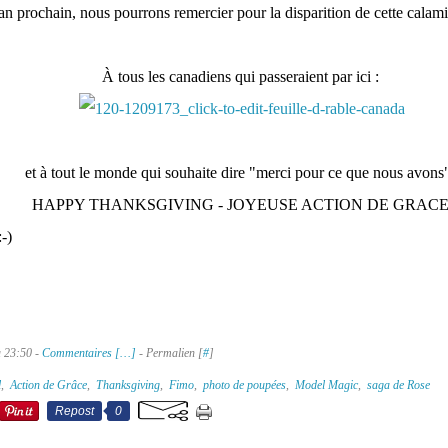
an prochain, nous pourrons remercier pour la disparition de cette calami
À tous les canadiens qui passeraient par ici :
et à tout le monde qui souhaite dire "merci pour ce que nous avons"
HAPPY THANKSGIVING - JOYEUSE ACTION DE GRAC
-)
à 23:50 -
Commentaires [
…
]
- Permalien [
#
]
l
,
Action de Grâce
,
Thanksgiving
,
Fimo
,
photo de poupées
,
Model Magic
,
saga de Rose
Repost
0