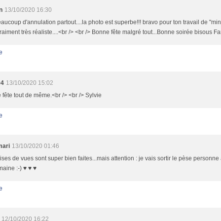
n
13/10/2020 16:30
aucoup d'annulation partout....la photo est superbe!!! bravo pour ton travail de "min
vraiment très réaliste....<br /> <br /> Bonne fête malgré tout...Bonne soirée bisous F
e
94
13/10/2020 15:02
fête tout de même.<br /> <br /> Sylvie
e
mari
13/10/2020 01:46
ises de vues sont super bien faites...mais attention : je vais sortir le pèse personne
aine :-) ♥ ♥ ♥
e
12/10/2020 16:22