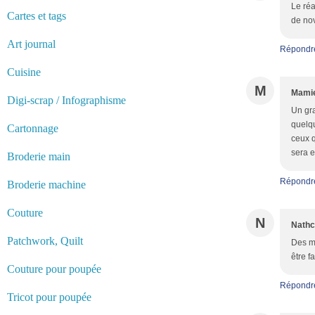
Le réa
Cartes et tags
de nov
Art journal
Répondr
Cuisine
M
Mamie
Digi-scrap / Infographisme
Un gra
quelqu
Cartonnage
ceux q
sera e
Broderie main
Répondr
Broderie machine
Couture
N
Nathc
Patchwork, Quilt
Des mi
être f
Couture pour poupée
Répondr
Tricot pour poupée