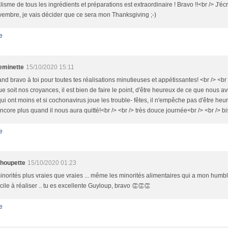
lisme de tous les ingrédients et préparations est extraordinaire ! Bravo !!<br /> J'éc
embre, je vais décider que ce sera mon Thanksgiving ;-)
e
minette
15/10/2020 15:11
nd bravo à toi pour toutes tes réalisations minutieuses et appétissantes! <br /> <br 
e soit nos croyances, il est bien de faire le point, d'être heureux de ce que nous a
ui ont moins et si cochonavirus joue les trouble- fêtes, il n'empêche pas d'être he
ncore plus quand il nous aura quitté!<br /> <br /> très douce journée<br /> <br /> b
e
houpette
15/10/2020 01:23
norités plus vraies que vraies ... même les minorités alimentaires qui a mon humbl
acile à réaliser .. tu es excellente Guyloup, bravo 👏👏👏
e