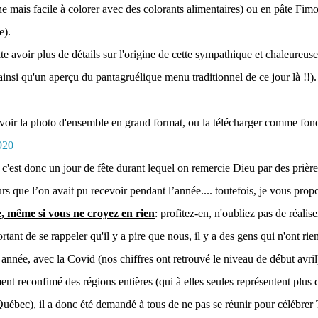
e mais facile à colorer avec des colorants alimentaires) ou en pâte Fimo 
e).
te avoir plus de détails sur l'origine de cette sympathique et chaleureus
insi qu'un aperçu du pantagruélique menu traditionnel de ce jour là !!). 
voir la photo d'ensemble en grand format, ou la télécharger comme fond 
920
c'est donc un jour de fête durant lequel on remercie Dieu par des prière
rs que l’on avait pu recevoir pendant l’année.... toutefois, je vous prop
, même si vous ne croyez en rien
: profitez-en, n'oubliez pas de réalis
ortant de se rappeler qu'il y a pire que nous, il y a des gens qui n'ont rien
e année, avec la Covid (nos chiffres ont retrouvé le niveau de début avri
ent reconfimé des régions entières (qui à elles seules représentent plus d
uébec), il a donc été demandé à tous de ne pas se réunir pour célébrer