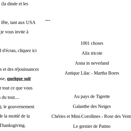
(la dinde et les
---
e fête, tant aux USA
je vous invite à
1001 choses
d'écran, cliquez ici
Alix tricote
Anna in neverland
s et des réjouissances
Antique Lilac - Martha Boers
ose,
quelque soit
er tout ce que vous
Au pays de Tigrette
 du tout....
Galanthe des Neiges
l), le gouvernement
e la moitié de la
Chéries et Mini-Corollines - Rose des Vent
 Thanksgiving.
Le grenier de Patmo