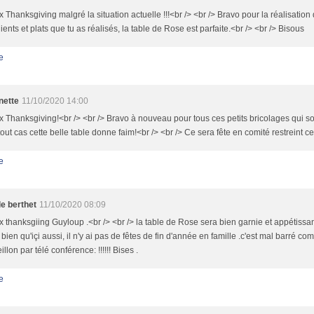
 Thanksgiving malgré la situation actuelle !!!<br /> <br /> Bravo pour la réalisation
ients et plats que tu as réalisés, la table de Rose est parfaite.<br /> <br /> Bisous
e
nette
11/10/2020 14:00
 Thanksgiving!<br /> <br /> Bravo à nouveau pour tous ces petits bricolages qui son
tout cas cette belle table donne faim!<br /> <br /> Ce sera fête en comité restreint ce
e
le berthet
11/10/2020 08:09
 thanksgiing Guyloup .<br /> <br /> la table de Rose sera bien garnie et appétissante
 bien qu'içi aussi, il n'y ai pas de fêtes de fin d'année en famille .c'est mal barré co
illon par télé conférence: !!!!!! Bises .
e