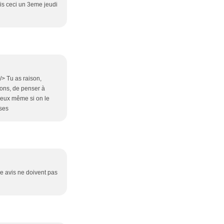
ris ceci un 3eme jeudi
/> Tu as raison,
vons, de penser à
ureux même si on le
ises
e avis ne doivent pas