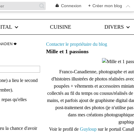
Connexion
+
Créer mon blog
ITAL
CUISINE
DIVERS
NADIEN 🍁
Contacter le propriétaire du blog
Mille et 1 passions
Franco-Canadienne, photographe et aut
d'histoires illustrées de photos réalisées ave
ne) a lieu le second
poupées + vêtements et accessoires miniat
embre).
collectés au fil du temps ou cousus/réalisés d
 repas qu'elles
mains, et parfois ajout de graphisme digital da
post-traitement des photos (je n'utilise pas
dans mes créations photographique
graphiqu
 eu la chance d'avoir
Voir le profil de
Guyloup
sur le portail Cana