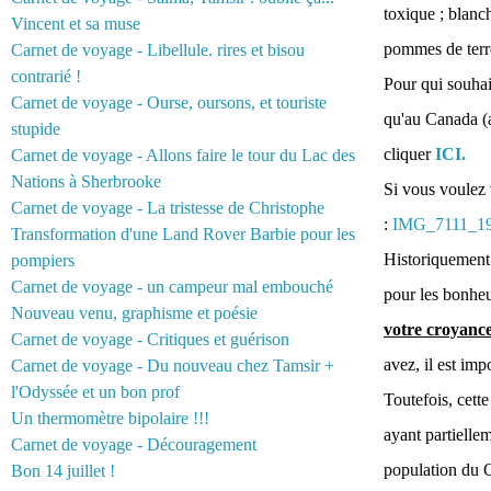
toxique ; blanch
Vincent et sa muse
pommes de terr
Carnet de voyage - Libellule. rires et bisou
contrarié !
Pour qui souhai
Carnet de voyage - Ourse, oursons, et touriste
qu'au Canada (a
stupide
cliquer
ICI.
Carnet de voyage - Allons faire le tour du Lac des
Nations à Sherbrooke
Si vous voulez 
Carnet de voyage - La tristesse de Christophe
:
IMG_7111_1
Transformation d'une Land Rover Barbie pour les
Historiquement 
pompiers
Carnet de voyage - un campeur mal embouché
pour les bonheu
Nouveau venu, graphisme et poésie
votre croyance
Carnet de voyage - Critiques et guérison
avez, il est imp
Carnet de voyage - Du nouveau chez Tamsir +
l'Odyssée et un bon prof
Toutefois, cett
Un thermomètre bipolaire !!!
ayant partiellem
Carnet de voyage - Découragement
population du Q
Bon 14 juillet !