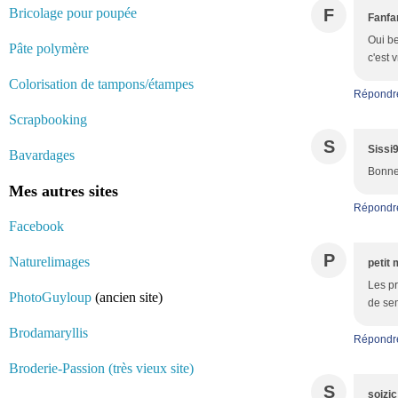
Bricolage pour poupée
F
Fanfa
Oui be
Pâte polymère
c'est 
Colorisation de tampons/étampes
Répondr
Scrapbooking
S
Sissi
Bavardages
Bonne 
Mes autres sites
Répondr
Facebook
P
Naturelimages
petit 
Les pr
PhotoGuyloup
(ancien site)
de sem
Brodamaryllis
Répondr
Broderie-Passion (très vieux site)
S
soizic