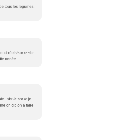
 de tous les légumes,
t si réels!<br /> <br
tte année...
 . <br /> <br /> je
mme on dit .on a faire