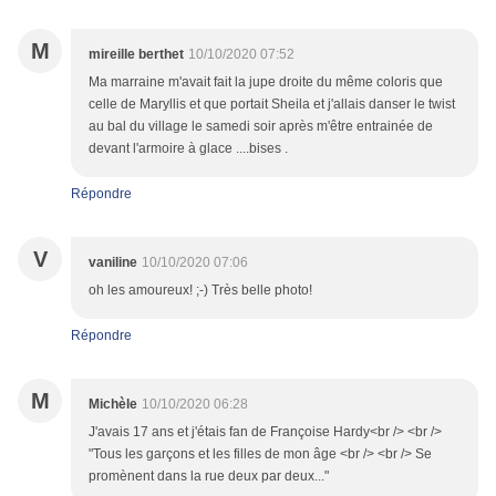
M
mireille berthet
10/10/2020 07:52
Ma marraine m'avait fait la jupe droite du même coloris que
celle de Maryllis et que portait Sheila et j'allais danser le twist
au bal du village le samedi soir après m'être entrainée de
devant l'armoire à glace ....bises .
Répondre
V
vaniline
10/10/2020 07:06
oh les amoureux! ;-) Très belle photo!
Répondre
M
Michèle
10/10/2020 06:28
J'avais 17 ans et j'étais fan de Françoise Hardy<br /> <br />
"Tous les garçons et les filles de mon âge <br /> <br /> Se
promènent dans la rue deux par deux..."