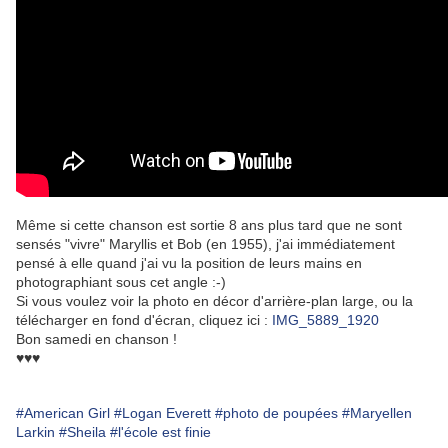
Même si cette chanson est sortie 8 ans plus tard que ne sont
sensés "vivre" Maryllis et Bob (en 1955), j'ai immédiatement
pensé à elle quand j'ai vu la position de leurs mains en
photographiant sous cet angle :-)
Si vous voulez voir la photo en décor d'arrière-plan large, ou la
télécharger en fond d'écran, cliquez ici :
IMG_5889_1920
Bon samedi en chanson !
♥♥♥
#American Girl
#Logan Everett
#photo de poupées
#Maryellen
Larkin
#Sheila
#l'école est finie