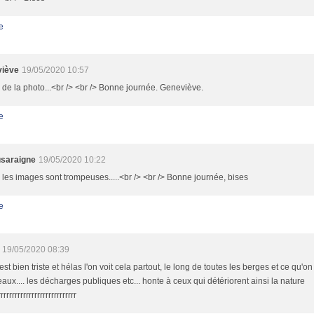
e
iève
19/05/2020 10:57
de la photo...<br /> <br /> Bonne journée. Geneviève.
e
saraigne
19/05/2020 10:22
, les images sont trompeuses.....<br /> <br /> Bonne journée, bises
e
19/05/2020 08:39
'est bien triste et hélas l'on voit cela partout, le long de toutes les berges et ce qu'o
eaux.... les décharges publiques etc... honte à ceux qui détériorent ainsi la nature
rrrrrrrrrrrrrrrrrrrrrrrrrrr