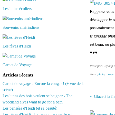
Les lutins écoliers
Rappelez-vous q
d
évelopper le z
Souvenirs amérindiens
post-traitement 
le langage phot
est beau, ou pl
Les rêves d'Heidi
♥♥♥
Carnet de Voyage
Posté par Guyloup 
Articles récents
Tags:
photo
,
croper
Carnet de voyage - Encore la cougar ! (+ vue de la
scène)
Les lutins des bois veulent se baigner - The
Glace à la fr
woodland elves want to go for a bath
Vous aimerez 
Les pensées d'Heidi (et sa beauté)
Les rêves d'Heidi - La rencontre avec le roi