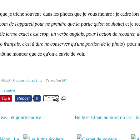
ue je triche souvent
dans les photos que je vous montre : je cadre lors 
oom de l'appareil pour ne prendre que la partie qu'on souhaite
) et je r
(
le terme exact c'est crop, un verbe anglais, pour l'action de recadrer,
o français, c'est à dire ne conserver qu'une portion de la photo
) pour n
utôt ne montrer que ce qu'on a envie de voir.
à 00:53 -
Commentaires [
…
]
- Permalien [
#
]
,
recadrer
Repost
0
aise... et gourmandise
Belle et Ethan au bord du lac - l
aussi :