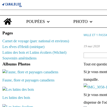
Home
POUPÉES
PHOTO
Pages
MILLE ET 1 PASS
Carnet de voyage (parc national et environs)
19 mai 2020
Les rêves d'Heidi (onirique)
Lutins des bois et Lutins écoliers (Wichtel)
Souvenirs amérindiens
Albums Photos
Tout est questi
Si je vous mont
tranquille.
Faune, flore et paysages canadiens
Si je vous montr
Les lutins des bois
dispense de l'od