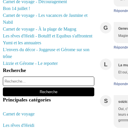
Carnet de voyage - Découragement
Bon 14 juillet !
Répondr
Carnet de voyage - Les vacances de Jasmine et
Nabil
G
Carnet de voyage - À la plage de Magog
Genev
Les rêves d'Heidi - Botulff et Equibus s'affrontent
Magie 
Yumi et les annuaires
Répondr
L'envers du décor - Joggeuse et Gérome sur son
trône
Lizzie et Gérome - Le reporter
L
La mu
Recherche
Et oui
Répondr
Principales catégories
S
soizic
Oui, c
Carnet de voyage
leurs 
grrrrrrr
Les rêves d'Heidi