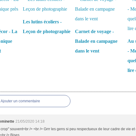
Les lutins écoliers -
écor - La
Leçon de photographie
Carnet de voyage -
-nique
Balade en campagne
Au s
t
dans le vent
- Me
que
lire 
es
Ajouter un commentaire
minette
21/05/2020 14:18
" crop" souvent<br /> <br /> Grrr les gens si peu respectueux de leur cadre de vie et
 <br /> Bises