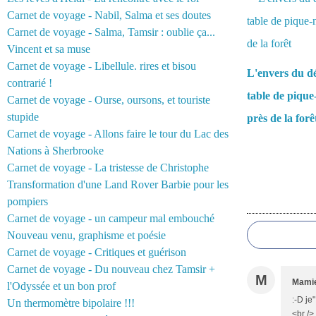
Carnet de voyage - Nabil, Salma et ses doutes
Carnet de voyage - Salma, Tamsir : oublie ça...
Vincent et sa muse
Carnet de voyage - Libellule. rires et bisou
L'envers du d
contrarié !
table de pique
Carnet de voyage - Ourse, oursons, et touriste
stupide
près de la forê
Carnet de voyage - Allons faire le tour du Lac des
Nations à Sherbrooke
Carnet de voyage - La tristesse de Christophe
Transformation d'une Land Rover Barbie pour les
pompiers
Commentair
Carnet de voyage - un campeur mal embouché
Nouveau venu, graphisme et poésie
Carnet de voyage - Critiques et guérison
Carnet de voyage - Du nouveau chez Tamsir +
M
Mamie
l'Odyssée et un bon prof
:-D je
Un thermomètre bipolaire !!!
<br />