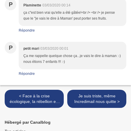
P
Plaminette
03/03/2020 00:14
ça c"est bien vrai qu'elle a été gâtée!<br /> <br /> je pense
que le "je vais le dire à Maman' peut porter ses fruits.
Répondre
P
petit mari
03/03/2020 00:01
Ça me rappelle quelque chose ça...je vais le dire à maman :-)
nous étions 7 enfants !!! :-)
Répondre
< Face à la crise
Je suis triste, même
écologique, la rébellion est
Incredimail nous quitte >
nécessaire (appel de 1000
scientifiques + pétition)
Hébergé par Canalblog