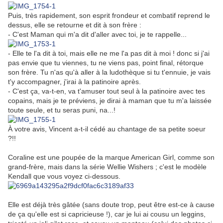
Puis, très rapidement, son esprit frondeur et combatif reprend le
dessus, elle se retourne et dit à son frère :
- C'est Maman qui m'a dit d'aller avec toi, je te rappelle...
- Elle te l'a dit à toi, mais elle ne me l'a pas dit à moi ! donc si j'ai
pas envie que tu viennes, tu ne viens pas, point final, rétorque
son frère. Tu n'as qu'à aller à la ludothèque si tu t'ennuie, je vais
t'y accompagner, j'irai à la patinoire après.
- C'est ça, va-t-en, va t'amuser tout seul à la patinoire avec tes
copains, mais je te préviens, je dirai à maman que tu m'a laissée
toute seule, et tu seras puni, na...!
À votre avis, Vincent a-t-il cédé au chantage de sa petite soeur
?!!
Coraline est une poupée de la marque American Girl, comme son
grand-frère, mais dans la série Wellie Wishers ; c'est le modèle
Kendall que vous voyez ci-dessous.
Elle est déjà très gâtée (sans doute trop, peut être est-ce à cause
de ça qu'elle est si capricieuse !), car je lui ai cousu un leggins,