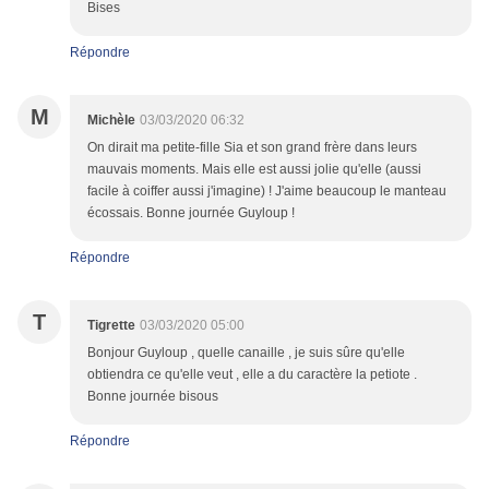
Bises
Répondre
M
Michèle
03/03/2020 06:32
On dirait ma petite-fille Sia et son grand frère dans leurs
mauvais moments. Mais elle est aussi jolie qu'elle (aussi
facile à coiffer aussi j'imagine) ! J'aime beaucoup le manteau
écossais. Bonne journée Guyloup !
Répondre
T
Tigrette
03/03/2020 05:00
Bonjour Guyloup , quelle canaille , je suis sûre qu'elle
obtiendra ce qu'elle veut , elle a du caractère la petiote .
Bonne journée bisous
Répondre