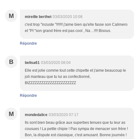
M
mireille berthet
03/03/2020 10:08
c'est trop "inzuste "!!!!!!! j'aime bien qu'elle fasse son Calimero
et "PI "son grand frère est pas cool , Na ...!!!! Bisous.
Répondre
B
belisa61
03/03/2020 08:04
Elle est jolie comme tout cette chipette et j'aime beaucoup le
joli manteau que tu lui as confectionné,
BIZZZZZZZZZZZZZZZZZZZZZZ
Répondre
M
mondedalice
03/03/2020 07:17
Ils sont bien beau grâce aux superbes tenues que tu leur as
cousues ! La petite chipie ! Pas sympa de menacer son frère !
Bon, la dispute est classique, c'est amusant. Bonne journée !