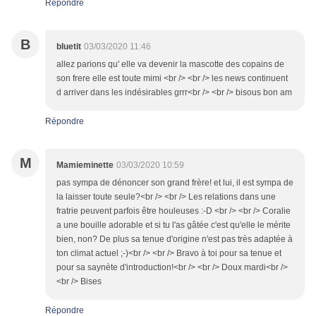
Répondre
B
bluetit
03/03/2020 11:46
allez parions qu' elle va devenir la mascotte des copains de
son frere elle est toute mimi <br /> <br /> les news continuent
d arriver dans les indésirables grrr<br /> <br /> bisous bon am
Répondre
M
Mamieminette
03/03/2020 10:59
pas sympa de dénoncer son grand frère! et lui, il est sympa de
la laisser toute seule?<br /> <br /> Les relations dans une
fratrie peuvent parfois être houleuses :-D <br /> <br /> Coralie
a une bouille adorable et si tu l'as gâtée c'est qu'elle le mérite
bien, non? De plus sa tenue d'origine n'est pas très adaptée à
ton climat actuel ;-)<br /> <br /> Bravo à toi pour sa tenue et
pour sa saynète d'introduction!<br /> <br /> Doux mardi<br />
<br /> Bises
Répondre