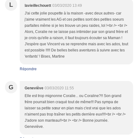
L
lavieillechouett
03/03/2020 13:49
J'ai cette jolie poupette à la maison -avec deux autres- car
j'aime vraiment les AG et ces petites sont des petites soeurs
parfaites même si je les trouve un peu raides, lol !<br /> <br />
Alors, Coralie ne se laisse pas intimider par son grand frère et
je crois qu'elle a raison, il faut toujours écouter sa Maman !
J'espère que Vincent va se reprendre mais avec les ados, tout
est possible !!!!! De belles belles aventures à suivre avec tes
'enfants' ! Bises, Martine
Répondre
G
Geneviève
03/03/2020 11:55
Elle est trop mignonne Coralie... ou Coraline?!! Son grand
frère pourrait bien craqué tout de même!!! Pas sympa de
laisser sa petite sœur en plan mais c'est vrai que les ados
n'aiment pas trop traîner les petits derrière eux!!!!<br /> <br />
J'adore son manteau!!<br /> <br /> Bonne journée.
Geneviève.