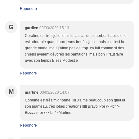
Répondre
G
gardien
03/03/2020 15:13
Coraline est très jolie !et tu lui as fait de superbes habits !elle
est adorable.quand aux jeans troués .je connais ça .c'est la
grande mode .mais j'aime pas de trop .ça fait comme si des
chiens avaient dévorés les pantalons .mais bon il faut faire
avec son temps Bises Modestie
Répondre
M
martine
03/03/2020 14:07
Coraline est très mignonne !!!!! J'aime beaucoup son gilet et
son manteau, très jolies créations !!!!! Bravo !<br /> <br />
Bizzzzz<br /> <br /> Martine
Répondre