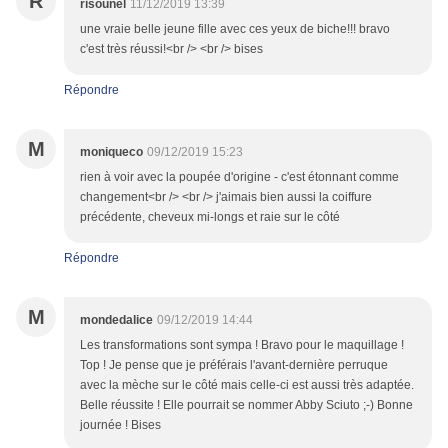
R
risounel
11/12/2019 13:39
une vraie belle jeune fille avec ces yeux de biche!!! bravo
c'est très réussi!<br /> <br /> bises
Répondre
M
moniqueco
09/12/2019 15:23
rien à voir avec la poupée d'origine - c'est étonnant comme
changement<br /> <br /> j'aimais bien aussi la coiffure
précédente, cheveux mi-longs et raie sur le côté
Répondre
M
mondedalice
09/12/2019 14:44
Les transformations sont sympa ! Bravo pour le maquillage !
Top ! Je pense que je préférais l'avant-dernière perruque
avec la mèche sur le côté mais celle-ci est aussi très adaptée.
Belle réussite ! Elle pourrait se nommer Abby Sciuto ;-) Bonne
journée ! Bises