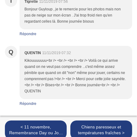
T
Tigrette
11/11/2019 07:56
Bonjour Guyloup , je te remercie pour les photos mais non
pas de neige sur mon écran . J'ai trop froid rien qu'en
regardant celles là. Bonne journée bisous
Répondre
Q
QUENTIN
11/11/2019 07:32
Kikouuuuuuu<br /> <br /> <br /> <br /> Voilà ce qui arrive
quand on ne veut pas comprendre ...c'est même assez
pénible que quand on dit "non" même pour jouer, certains ne
comprennent pas !<br /> <br /> Merci pour cette jolie saynète.
<br /> <br /> Bises<br /> <br /> Bonne journée<br /> <br />
QUENTIN
Répondre
< 11 novembre,
Chiens paresseux et
Remembrance Day ou Jour
températures fraîches >