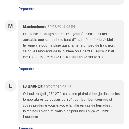
Répondre
M
Mamieminette
30/07/2019 08:54
On croise les doigts pour que ta journée soit aussi belle et
agréable que sur ta photo fond d'écran :-)<br /> <br /> Moi je
te remercie pour la pluie qui a ramené un peu de fraîcheur,
selon les moments de la journée on a perdu jusqu'à 20° et
c'est super!<br /> <br /> Doux mardi<br /> <br /> bises
Répondre
L
LAURENCE
30/07/2019 08:48
OH oui très joli , 25° 27 °, ça sa me plairais bien ,je déteste les
températures au dessus de 30° . bon ben bon courage et
soyez prudente vous et votre famille en cas de tornades ,
faites nous signe s'il vous plait pour nous si ça va , bizz .
Laurence
Répondre