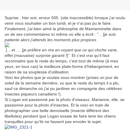
Suprise : hier soir, erreur 505 (site inaccessible) lorsque j'ai voulu
venir vous souhaiter un bon lundi, et je n'ai pas pu le faire.
Finalement, j'ai bien aimé la philosophie de Mamieminette dans
un de ses commentaires ici même où elle a écrit : "... [
je suis
patiente alors j'attends les moments plus propices
]....et .... [
je préfère en rire en voyant que ce qui cloche varie,
effet (mauvaise) surprise garanti !
]". Et c'est vrai qu'il faut
reconnaitre que le reste du temps, c'est tout de même (à mes
yeux, en tous cas) la meilleure plate-forme d'hébergement, en
raison de sa souplesse d'utilisation.
Voici les photos que je voulais vous montrer (prises un jour de
soleil de la semaine dernière, vu que le reste du temps il a plu,
sauf ce dimanche où j'ai pu jardiner en compagnie des célèbres
insectes piqueurs canadiens !).
Si Logan est passionné par la photo d'oiseaux, Marianne, elle, se
passionne pour la photo d'insectes. Et la voici en train de
photographier une belle demoiselle (insecte différent des
libellules) pendant que Logan essaie de faire tenir les chiens
tranquilles pour qu'ils ne fassent pas envoler le sujet.