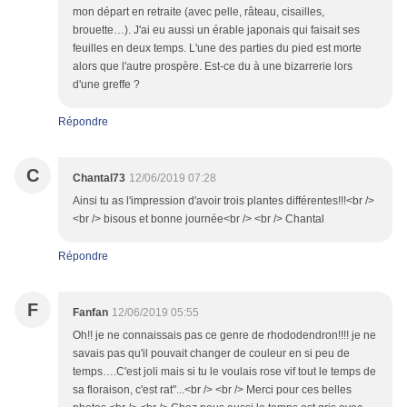
mon départ en retraite (avec pelle, râteau, cisailles,
brouette…). J'ai eu aussi un érable japonais qui faisait ses
feuilles en deux temps. L'une des parties du pied est morte
alors que l'autre prospère. Est-ce du à une bizarrerie lors
d'une greffe ?
Répondre
C
Chantal73
12/06/2019 07:28
Ainsi tu as l'impression d'avoir trois plantes différentes!!!<br />
<br /> bisous et bonne journée<br /> <br /> Chantal
Répondre
F
Fanfan
12/06/2019 05:55
Oh!! je ne connaissais pas ce genre de rhododendron!!!! je ne
savais pas qu'il pouvait changer de couleur en si peu de
temps….C'est joli mais si tu le voulais rose vif tout le temps de
sa floraison, c'est rat"...<br /> <br /> Merci pour ces belles