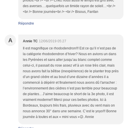
photos.<br /> <br /> Chez nous aussi le temps est gris avec
des averses….quelquefois un timide rayon de soleil…<br />
<br /> Bonne journée<br /> <br /> Bisous, Fanfan
Répondre
A
Annie TC
12/06/2019 05:27
Il est magnifique ce rhododendron!!! Est ce qu’il n’est pas de
la catégorie rhododendron d’hiver? Nous en avions un dans
les Pyrénées et sans aller jusqu’au blanc complet comme
celui-ci, il passait du rose assez vif à un rose très clair, mais
nous avons fait la bêtise (inexpérience) de le planter trop près
d’un grand cèdre et au bout d’une dizaine d’années il a
commencé à dépérir et finalement nous avons dû l'arracher :
l’environnement des cèdres n’est pas terrible pour beaucoup
de plantes... J’aime beaucoup le short de la 3e photo, il est
vraiment moderne!! Merci pour ces belles photos. Ici à
Bordeaux, toujours très frais, pluvieux avec du vent mais on
nous annonce 30° dans une semaine. C’est le yoyo!!! Bonne
journée à toutes et aux « mini vous »😉. Annie