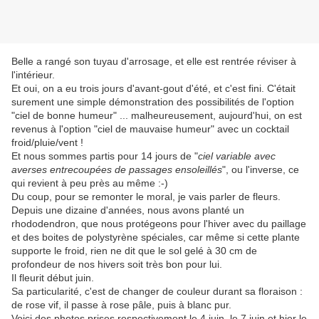
Belle a rangé son tuyau d'arrosage, et elle est rentrée réviser à
l'intérieur.
Et oui, on a eu trois jours d'avant-gout d'été, et c'est fini. C'était
surement une simple démonstration des possibilités de l'option
"ciel de bonne humeur" ... malheureusement, aujourd'hui, on est
revenus à l'option "ciel de mauvaise humeur" avec un cocktail
froid/pluie/vent !
Et nous sommes partis pour 14 jours de "
ciel variable avec
averses entrecoupées de passages ensoleillés
", ou l'inverse, ce
qui revient à peu près au même :-)
Du coup, pour se remonter le moral, je vais parler de fleurs.
Depuis une dizaine d'années, nous avons planté un
rhododendron, que nous protégeons pour l'hiver avec du paillage
et des boites de polystyrène spéciales, car même si cette plante
supporte le froid, rien ne dit que le sol gelé à 30 cm de
profondeur de nos hivers soit très bon pour lui.
Il fleurit début juin.
Sa particularité, c'est de changer de couleur durant sa floraison :
de rose vif, il passe à rose pâle, puis à blanc pur.
Voici des photos prises respectivement le 4 juin, le 7 juin et hier le