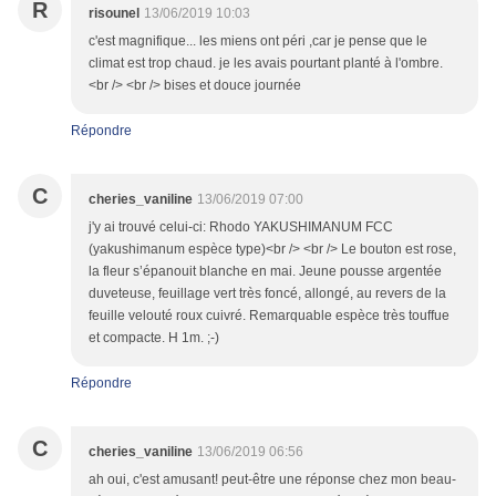
R
risounel
13/06/2019 10:03
c'est magnifique... les miens ont péri ,car je pense que le
climat est trop chaud. je les avais pourtant planté à l'ombre.
<br /> <br /> bises et douce journée
Répondre
C
cheries_vaniline
13/06/2019 07:00
j'y ai trouvé celui-ci: Rhodo YAKUSHIMANUM FCC
(yakushimanum espèce type)<br /> <br /> Le bouton est rose,
la fleur s’épanouit blanche en mai. Jeune pousse argentée
duveteuse, feuillage vert très foncé, allongé, au revers de la
feuille velouté roux cuivré. Remarquable espèce très touffue
et compacte. H 1m. ;-)
Répondre
C
cheries_vaniline
13/06/2019 06:56
ah oui, c'est amusant! peut-être une réponse chez mon beau-