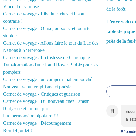
Vincent et sa muse
Carnet de voyage - Libellule. rires et bisou
contrarié !
L'envers du d
Carnet de voyage - Ourse, oursons, et touriste
table de pique
stupide
près de la forê
Carnet de voyage - Allons faire le tour du Lac des
Nations à Sherbrooke
Carnet de voyage - La tristesse de Christophe
Transformation d'une Land Rover Barbie pour les
pompiers
Commentair
Carnet de voyage - un campeur mal embouché
Nouveau venu, graphisme et poésie
Carnet de voyage - Critiques et guérison
Carnet de voyage - Du nouveau chez Tamsir +
l'Odyssée et un bon prof
R
risou
Un thermomètre bipolaire !!!
allez 
Carnet de voyage - Découragement
Bon 14 juillet !
Répondr