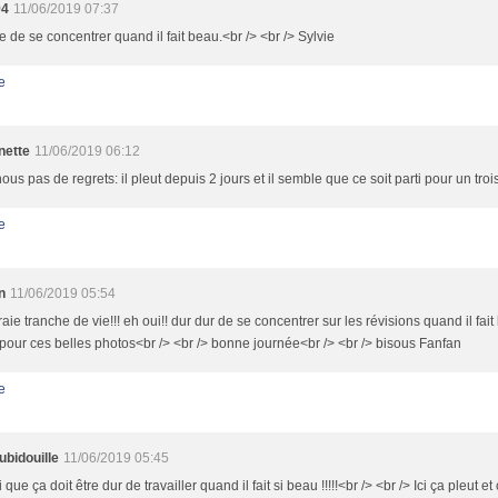
94
11/06/2019 07:37
ile de se concentrer quand il fait beau.<br /> <br /> Sylvie
e
nette
11/06/2019 06:12
ous pas de regrets: il pleut depuis 2 jours et il semble que ce soit parti pour un troi
e
n
11/06/2019 05:54
aie tranche de vie!!! eh oui!! dur dur de se concentrer sur les révisions quand il fai
pour ces belles photos<br /> <br /> bonne journée<br /> <br /> bisous Fanfan
e
ubidouille
11/06/2019 05:45
que ça doit être dur de travailler quand il fait si beau !!!!!<br /> <br /> Ici ça pleut et ç