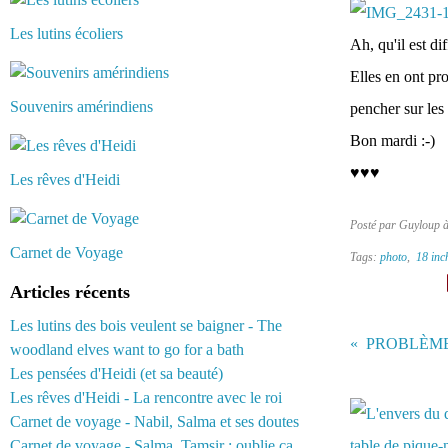
Les lutins écoliers
Ah, qu'il est di
Elles en ont pro
Souvenirs amérindiens
pencher sur les 
Bon mardi :-)
♥♥♥
Les rêves d'Heidi
Posté par Guyloup 
Carnet de Voyage
Tags:
photo
,
18 inc
Articles récents
Les lutins des bois veulent se baigner - The
woodland elves want to go for a bath
Les pensées d'Heidi (et sa beauté)
Vous aimerez 
Les rêves d'Heidi - La rencontre avec le roi
Carnet de voyage - Nabil, Salma et ses doutes
Carnet de voyage - Salma, Tamsir : oublie ça...