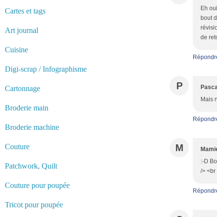
Eh oui
Cartes et tags
bout d
révisi
Art journal
de ret
Cuisine
Répondr
Digi-scrap / Infographisme
P
Pasca
Cartonnage
Mais n
Broderie main
Répondr
Broderie machine
Couture
M
Mamie
:-D Bo
Patchwork, Quilt
/> <br
Couture pour poupée
Répondr
Tricot pour poupée