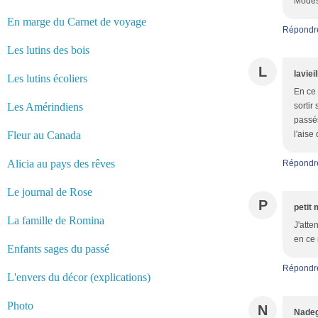
Modes
En marge du Carnet de voyage
Répondr
Les lutins des bois
L
laviei
Les lutins écoliers
En ce 
Les Amérindiens
sortir
passés
Fleur au Canada
l'aise
Alicia au pays des rêves
Répondr
Le journal de Rose
P
petit 
La famille de Romina
J'atte
en ce 
Enfants sages du passé
Répondr
L'envers du décor (explications)
Photo
N
Nadeg