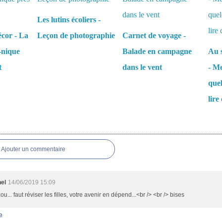
Les lutins écoliers -
écor - La
Leçon de photographie
Carnet de voyage -
-nique
Balade en campagne
Au s
t
dans le vent
- Me
que
lire 
es
Ajouter un commentaire
nel
14/06/2019 15:09
zou... faut réviser les filles, votre avenir en dépend...<br /> <br /> bises
e