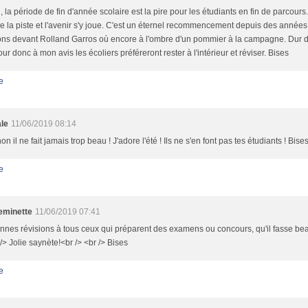
, la période de fin d'année scolaire est la pire pour les étudiants en fin de parcour
e la piste et l'avenir s'y joue. C'est un éternel recommencement depuis des années
ons devant Rolland Garros où encore à l'ombre d'un pommier à la campagne. Dur dur.
our donc à mon avis les écoliers préféreront rester à l'intérieur et réviser. Bises
e
le
11/06/2019 08:14
on il ne fait jamais trop beau ! J'adore l'été ! Ils ne s'en font pas tes étudiants ! Bise
e
minette
11/06/2019 07:41
nnes révisions à tous ceux qui préparent des examens ou concours, qu'il fasse bea
 /> Jolie saynète!<br /> <br /> Bises
e