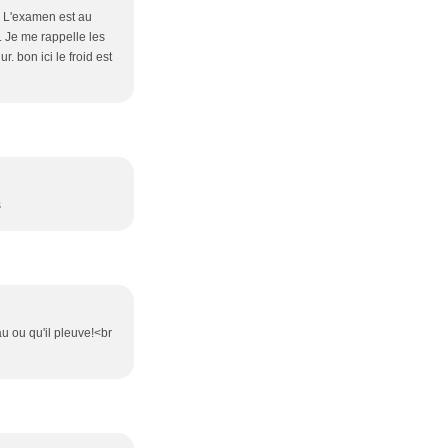
s. L'examen est au
. Je me rappelle les
 bon ici le froid est
s
u ou qu'il pleuve!<br