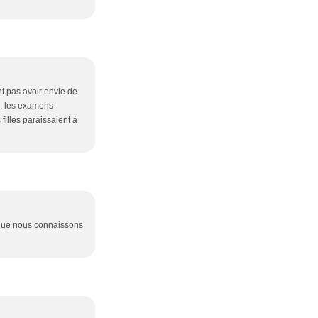
nt pas avoir envie de
ss, les examens
filles paraissaient à
r que nous connaissons