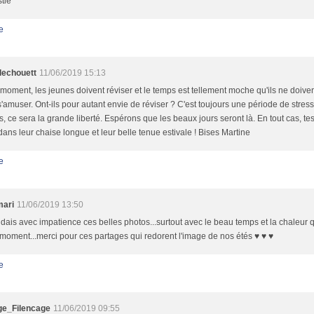
tie
e
llechouett
11/06/2019 15:13
moment, les jeunes doivent réviser et le temps est tellement moche qu'ils ne doive
 s'amuser. Ont-ils pour autant envie de réviser ? C'est toujours une période de stre
, ce sera la grande liberté. Espérons que les beaux jours seront là. En tout cas, tes 
 dans leur chaise longue et leur belle tenue estivale ! Bises Martine
e
mari
11/06/2019 13:50
ndais avec impatience ces belles photos...surtout avec le beau temps et la chaleu
moment...merci pour ces partages qui redorent l'image de nos étés ♥ ♥ ♥
e
e_Filencage
11/06/2019 09:55