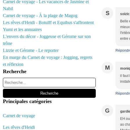
Carnet de voyage - Les vacances de Jasmine et
Nabil
S
soizic
Carnet de voyage - À la plage de Magog
Belle 
Les rêves d'Heidi - Botulff et Equibus s'affrontent
mieux 
Yumi et les annuaires
l'inté
L'envers du décor - Joggeuse et Gérome sur son
entre 
trône
Lizzie et Gérome - Le reporter
Répondr
En marge du Carnet de voyage : Jogging, regrets
et réflexion
M
moni
Recherche
il fau
instal
Répondr
Principales catégories
G
gardi
Carnet de voyage
EH oui
as cha
Les rêves d'Heidi