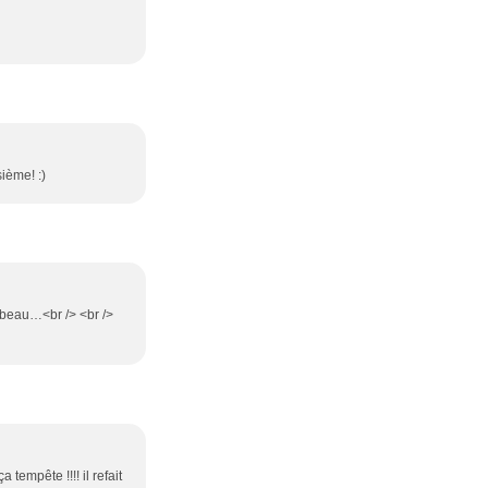
sième! :)
t beau…<br /> <br />
a tempête !!!! il refait