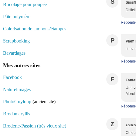
S
Sissi
Bricolage pour poupée
Diffic
Pâte polymère
Répondr
Colorisation de tampons/étampes
P
Scrapbooking
Plami
chez n
Bavardages
Répondr
Mes autres sites
Facebook
F
Fanfa
Une vr
Naturelimages
Merci 
PhotoGuyloup
(ancien site)
Répondr
Brodamaryllis
Z
zouzo
Broderie-Passion (très vieux site)
Oh oui 