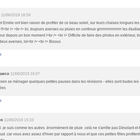
11/06/2019 16:59
et Emilie ont bien raison de profiter de ce beau soleil, sur leurs chaises longues le
!!!<br /> <br /> Ici, toujours averses ou pluies en continue grrrrrrrrrrrrrrrrrr les étudi
rieur depuis un bon moment !<br /> <br /> Difficile de faire des photos en extérieur, tou
deux averses, lol<br /> <br /> Bisous
e
queco
11/06/2019 16:07
t bien se ménager quelques petites pauses dans les révisions - elles sont toutes les
lées
e
en
11/06/2019 15:33
 .je suis comme les autres .énormément de pluie .celà ne s'arrête pas Désolant et b
ud .car vous avez assez d'hiver par rapport à nous et que ces petites filles profitent