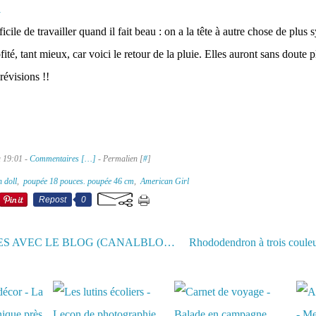
fficile de travailler quand il fait beau : on a la tête à autre chose de plus 
fité, tant mieux, car voici le retour de la pluie. Elles auront sans doute p
révisions !!
à 19:01 -
Commentaires [
…
]
- Permalien [
#
]
h doll
,
poupée 18 pouces. poupée 46 cm
,
American Girl
Repost
0
PROBLÈMES AVEC LE BLOG (CANALBLOG), excuses, et anecdote !
aussi :