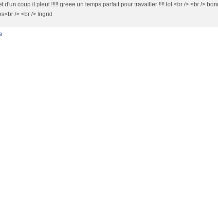
t d'un coup il pleut !!!!! greee un temps parfait pour travailler !!!! lol <br /> <br /> b
es<br /> <br /> Ingrid
e