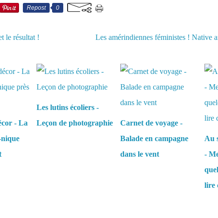
Repost
0
 le résultat !
Les amérindiennes féministes ! Native a
aussi :
Les lutins écoliers -
écor - La
Leçon de photographie
Carnet de voyage -
-nique
Balade en campagne
Au s
t
dans le vent
- Me
que
lire 
es