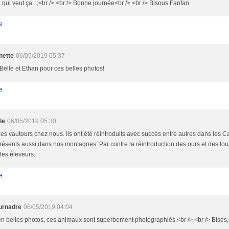
 qui veut ça ..;<br /> <br /> Bonne journée<br /> <br /> Bisous Fanfan
e
nette
06/05/2019 05:37
Belle et Ethan pour ces belles photos!
e
le
06/05/2019 05:30
 des vautours chez nous. Ils ont été réintroduits avec succès entre autres dans les 
résents aussi dans nos montagnes. Par contre la réintroduction des ours et des lou
les éleveurs.
e
urnadre
06/05/2019 04:04
n belles photos, ces animaux sont superbement photographiés.<br /> <br /> Bises,<