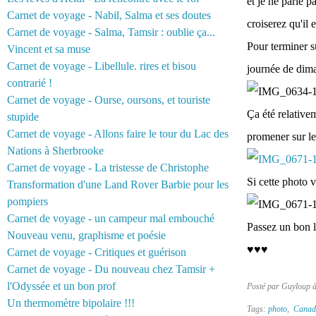
et je ne parle 
Carnet de voyage - Nabil, Salma et ses doutes
croiserez qu'il 
Carnet de voyage - Salma, Tamsir : oublie ça...
Pour terminer s
Vincent et sa muse
Carnet de voyage - Libellule. rires et bisou
journée de dim
contrarié !
Carnet de voyage - Ourse, oursons, et touriste
Ça été relativem
stupide
Carnet de voyage - Allons faire le tour du Lac des
promener sur l
Nations à Sherbrooke
Carnet de voyage - La tristesse de Christophe
Si cette photo v
Transformation d'une Land Rover Barbie pour les
pompiers
Carnet de voyage - un campeur mal embouché
Passez un bon l
Nouveau venu, graphisme et poésie
♥♥♥
Carnet de voyage - Critiques et guérison
Carnet de voyage - Du nouveau chez Tamsir +
l'Odyssée et un bon prof
Posté par Guyloup 
Un thermomètre bipolaire !!!
Tags:
photo
,
Canad