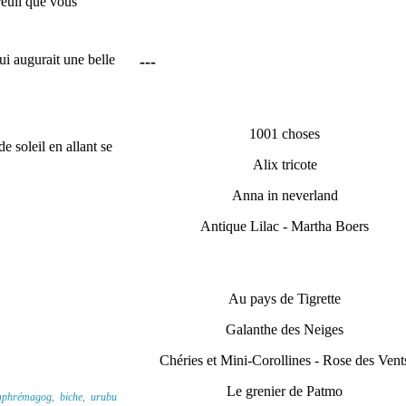
reuil que vous
ui augurait une belle
---
1001 choses
e soleil en allant se
Alix tricote
Anna in neverland
Antique Lilac - Martha Boers
Au pays de Tigrette
Galanthe des Neiges
Chéries et Mini-Corollines - Rose des Vent
Le grenier de Patmo
mphrémagog
,
biche
,
urubu