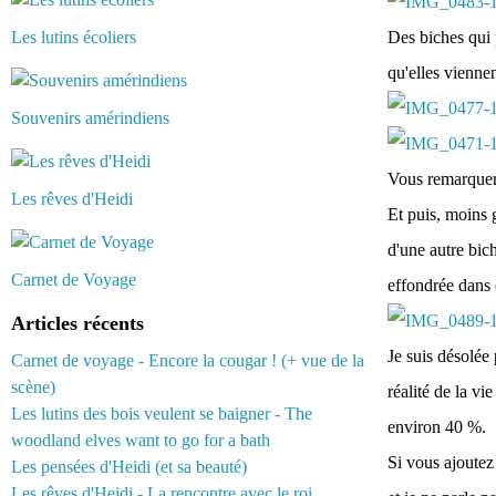
Les lutins écoliers
Des biches qui 
qu'elles viennen
Souvenirs amérindiens
Vous remarquer
Les rêves d'Heidi
Et puis, moins g
d'une autre bich
Carnet de Voyage
effondrée dans c
Articles récents
Je suis désolée
Carnet de voyage - Encore la cougar ! (+ vue de la
scène)
réalité de la vi
Les lutins des bois veulent se baigner - The
environ 40 %.
woodland elves want to go for a bath
Si vous ajoutez 
Les pensées d'Heidi (et sa beauté)
Les rêves d'Heidi - La rencontre avec le roi