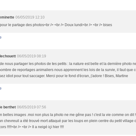
minette
06/05/2019 12:10
pour le partage des photos<br /> <br /> Doux lundi<br /> <br /> bises
e
llechouett
06/05/2019 08:19
de nous partager les photos de tes petits : la nature est belle et la dernière photo
nombre de reportages animaliers nous apprennent les lois de la survie, il faut que 
sez idiot pour tout saccager. Merci pour le fond d'écran, j'adore ! Bises, Martine
e
le berthet
06/05/2019 07:56
n belles images .moi non plus la photo ne me gêne pas ! c'est la vie comme on dit !
un chevreuil a été trouvé mort attaqué par les loups en plein centre du petit villag
ors !!!!!<br /> <br /> Il a neigé içi hier !!!!