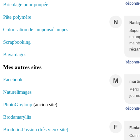
Répondr
Bricolage pour poupée
Pâte polymère
N
Nadeg
Colorisation de tampons/étampes
Superb
un ang
Scrapbooking
mainte
l'écra
Bavardages
Répondr
Mes autres sites
Facebook
M
marti
Merci 
Naturelimages
journé
PhotoGuyloup
(ancien site)
Répondr
Brodamaryllis
F
Fanfa
Broderie-Passion (très vieux site)
Comme 