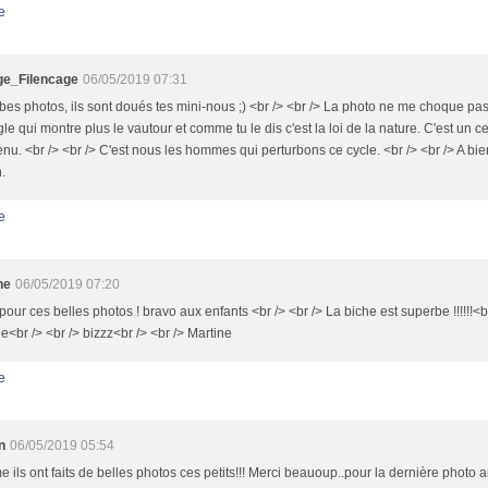
e
e_Filencage
06/05/2019 07:31
es photos, ils sont doués tes mini-nous ;) <br /> <br /> La photo ne me choque pas,
le qui montre plus le vautour et comme tu le dis c'est la loi de la nature. C'est un ce
nu. <br /> <br /> C'est nous les hommes qui perturbons ce cycle. <br /> <br /> A bie
n.
e
ne
06/05/2019 07:20
pour ces belles photos ! bravo aux enfants <br /> <br /> La biche est superbe !!!!!!<
e<br /> <br /> bizzz<br /> <br /> Martine
e
n
06/05/2019 05:54
ils ont faits de belles photos ces petits!!! Merci beauoup..pour la dernière photo an