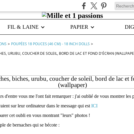
FIL & LAINE
PAPIER
DIG
IONS
>
POUPÉES 18 POUCES (46 CM) - 18 INCH DOLLS
>
HES, URUBU, COUCHER DE SOLEIL, BORD DE LAC ET FOND D'ÉCRAN (WALLPAPE
hes, biches, urubu, coucher de soleil, bord de lac et 
(wallpaper)
 d'entre vous me l'ont fait remarquer : j'ai oublié de vous montrer le
aient sur leur ordinateur dans le message qui est
ICI
parer cet oubli en vous montrant "leurs" photos !
le de bernaches qui se bécote :