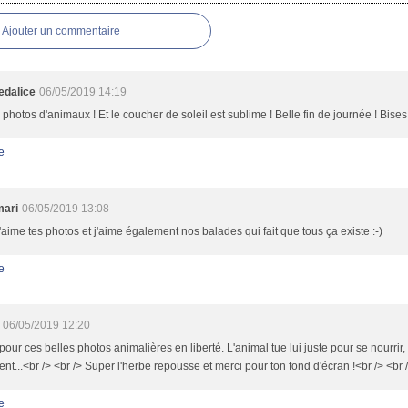
Ajouter un commentaire
dalice
06/05/2019 14:19
 photos d'animaux ! Et le coucher de soleil est sublime ! Belle fin de journée ! Bises
e
mari
06/05/2019 13:08
j'aime tes photos et j'aime également nos balades qui fait que tous ça existe :-)
e
06/05/2019 12:20
pour ces belles photos animalières en liberté. L'animal tue lui juste pour se nourrir
t...<br /> <br /> Super l'herbe repousse et merci pour ton fond d'écran !<br /> <br 
e