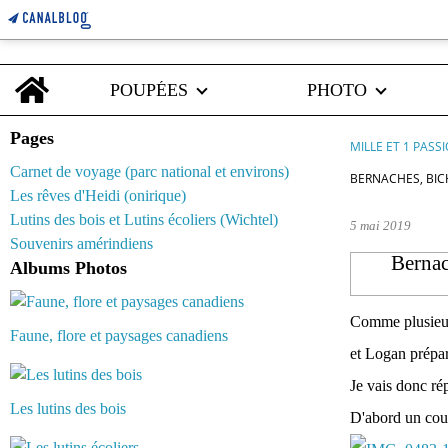
Home
POUPÉES
PHOTO
Pages
MILLE ET 1 PASS
Carnet de voyage (parc national et environs)
BERNACHES, BIC
Les rêves d'Heidi (onirique)
Lutins des bois et Lutins écoliers (Wichtel)
5 mai 2019
Souvenirs amérindiens
Bernac
Albums Photos
Comme plusieurs
Faune, flore et paysages canadiens
et Logan prépar
Je vais donc ré
Les lutins des bois
D'abord un coup