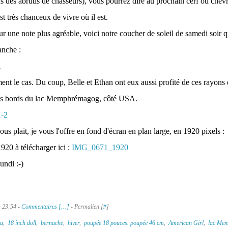
pas des abrutis de chasseurs), vous pourrez dire au prochain cerf ou chev
est très chanceux de vivre où il est.
ur une note plus agréable, voici notre coucher de soleil de samedi soir q
anche :
ent le cas. Du coup, Belle et Ethan ont eux aussi profité de ces rayons d
es bords du lac Memphrémagog, côté USA.
ous plait, je vous l'offre en fond d'écran en plan large, en 1920 pixels :
à télécharger ici :
IMG_0671_1920
undi :-)
à 23:54 -
Commentaires [
…
]
- Permalien [
#
]
a
,
18 inch doll
,
bernache
,
hiver
,
poupée 18 pouces. poupée 46 cm
,
American Girl
,
lac Me