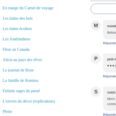
En marge du Carnet de voyage
Les lutins des bois
M
monde
Les lutins écoliers
Belles
Les Amérindiens
Répondr
Fleur au Canada
P
Alicia au pays des rêves
petit 
♥ ♥ ♥ 
Le journal de Rose
Répondr
La famille de Romina
Enfants sages du passé
S
soizic
Merci 
L'envers du décor (explications)
commen
Photo
Répondr