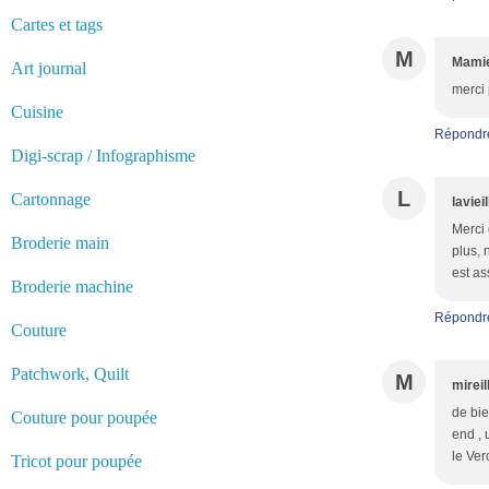
Cartes et tags
M
Mamie
Art journal
merci 
Cuisine
Répondr
Digi-scrap / Infographisme
L
Cartonnage
laviei
Merci 
Broderie main
plus, 
est as
Broderie machine
Répondr
Couture
Patchwork, Quilt
M
mireil
de bie
Couture pour poupée
end , 
le Verc
Tricot pour poupée